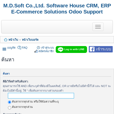
M.D.Soft Co.,Ltd. Software House CRM, ERP
E-Commerce Solutions Odoo Support
T
o
g
g
หน้าเว็บ
หน้าเว็บบอร์ด
l
e
เมนูลัด
FAQ
เข้าสู่ระบบ
เข้าระบบ
n
Log in with LINE
สมัครสมาชิก
a
v
ค้นหา
i
g
a
t
ค้นหา
i
o
คีย์เวิร์ดสำหรับค้นหา:
n
คุณสามารถใช้ AND เพื่อระบุคำที่ต้องมีในผลลัพธ์, OR อาจมีหรือไม่มีคำนี้ก็ได้ และ NOT จะ
ต้องไม่มีคำนี้อยู่. ใช้ * เพื่อค้นหาจากบางส่วนของคำ
ค้นหาจากทุกส่วน หรือใช้ข้อความที่ระบุ
ค้นหาจากทุกส่วน