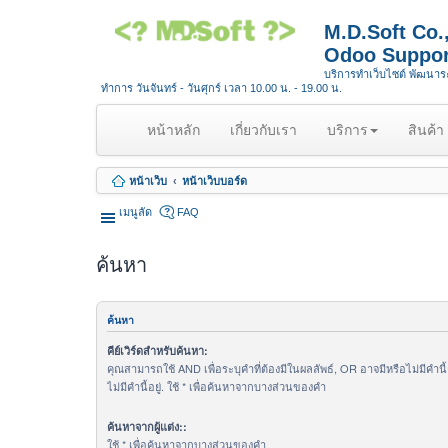
M.D.Soft Co
Odoo Suppor
บริการทำเว็บไซต์ พัฒนา
ทำการ วันจันทร์ - วันศุกร์ เวลา 10.00 น. - 19.00 น.
(
หน้าหลัก
เกี่ยวกับเรา
บริการ
สินค้า
c
u
หน้าเว็บ
หน้าเว็บบอร์ด
r
r
เมนูลัด
FAQ
e
n
ค้นหา
t
)
ค้นหา
คีย์เวิร์ดสำหรับค้นหา:
คุณสามารถใช้ AND เพื่อระบุคำที่ต้องมีในผลลัพธ์, OR อาจมีหรือไม่มีคำนี
ไม่มีคำนี้อยู่. ใช้ * เพื่อค้นหาจากบางส่วนของคำ
ค้นหาจากผู้แต่ง::
ใช้ * เพื่อค้นหาจากบางส่วนของคำ