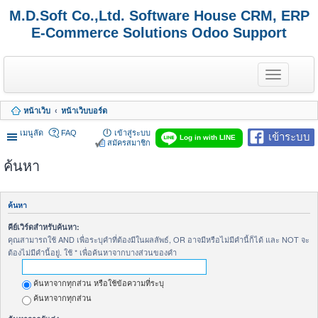
M.D.Soft Co.,Ltd. Software House CRM, ERP
E-Commerce Solutions Odoo Support
T
o
g
g
หน้าเว็บ
หน้าเว็บบอร์ด
l
e
เมนูลัด
FAQ
เข้าสู่ระบบ
เข้าระบบ
n
Log in with LINE
สมัครสมาชิก
a
v
ค้นหา
i
g
a
t
ค้นหา
i
o
คีย์เวิร์ดสำหรับค้นหา:
n
คุณสามารถใช้ AND เพื่อระบุคำที่ต้องมีในผลลัพธ์, OR อาจมีหรือไม่มีคำนี้ก็ได้ และ NOT จะ
ต้องไม่มีคำนี้อยู่. ใช้ * เพื่อค้นหาจากบางส่วนของคำ
ค้นหาจากทุกส่วน หรือใช้ข้อความที่ระบุ
ค้นหาจากทุกส่วน