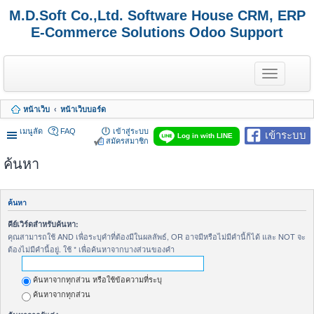
M.D.Soft Co.,Ltd. Software House CRM, ERP
E-Commerce Solutions Odoo Support
T
o
g
g
หน้าเว็บ
หน้าเว็บบอร์ด
l
e
เมนูลัด
FAQ
เข้าสู่ระบบ
เข้าระบบ
n
Log in with LINE
สมัครสมาชิก
a
v
ค้นหา
i
g
a
t
ค้นหา
i
o
คีย์เวิร์ดสำหรับค้นหา:
n
คุณสามารถใช้ AND เพื่อระบุคำที่ต้องมีในผลลัพธ์, OR อาจมีหรือไม่มีคำนี้ก็ได้ และ NOT จะ
ต้องไม่มีคำนี้อยู่. ใช้ * เพื่อค้นหาจากบางส่วนของคำ
ค้นหาจากทุกส่วน หรือใช้ข้อความที่ระบุ
ค้นหาจากทุกส่วน