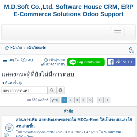
M.D.Soft Co.,Ltd. Software House CRM, ERP
E-Commerce Solutions Odoo Support
T
o
g
g
หน้าเว็บ
หน้าเว็บบอร์ด
l
นห
e
า
n
เมนูลัด
FAQ
เข้าสู่ระบบ
เข้าระบบ
Log in with LINE
a
สมัครสมาชิก
v
แสดงกระทู้ที่ยังไม่มีการตอบ
i
g
a
ค้นหาขั้นสูง
t
i
o
พบ 360 ผลลัพธ์
1
2
3
4
5
…
15
n
หัวข้อ
สอนการเพิ่ม แยกประเภทของรถใน MDCarRent ให้เป็นระบบและใช้
งานง่ายขึ้น
โดย
mdsoft-support-m207
» พุธ 01 ก.ค. 2026 1:47 pm » ใน
ระบบเช่ารถ -
MDCarRent