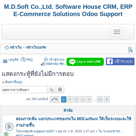
M.D.Soft Co.,Ltd. Software House CRM, ERP
E-Commerce Solutions Odoo Support
T
o
g
g
หน้าเว็บ
หน้าเว็บบอร์ด
l
นห
e
า
n
เมนูลัด
FAQ
เข้าสู่ระบบ
เข้าระบบ
Log in with LINE
a
สมัครสมาชิก
v
แสดงกระทู้ที่ยังไม่มีการตอบ
i
g
a
ค้นหาขั้นสูง
t
i
o
พบ 360 ผลลัพธ์
1
2
3
4
5
…
15
n
หัวข้อ
สอนการเพิ่ม แยกประเภทของรถใน MDCarRent ให้เป็นระบบและใช้
งานง่ายขึ้น
โดย
mdsoft-support-m207
» พุธ 01 ก.ค. 2026 1:47 pm » ใน
ระบบเช่ารถ -
MDCarRent