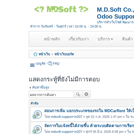
M.D.Soft Co
Odoo Suppor
บริการทำเว็บไซต์ พัฒนา
ทำการ วันจันทร์ - วันศุกร์ เวลา 10.00 น. - 19.00 น.
(
หน้าหลัก
เกี่ยวกับเรา
บริการ
สินค้า
c
u
หน้าเว็บ
หน้าเว็บบอร์ด
r
r
เมนูลัด
FAQ
e
n
แสดงกระทู้ที่ยังไม่มีการตอบ
t
)
ค้นหาขั้นสูง
หัวข้อ
สอนการเพิ่ม แยกประเภทของรถใน MDCarRent ให้เป็
โดย
mdsoft-support-m207
» พุธ 01 ก.ค. 2026 1:47 pm » ใน
ระ
จัดการใบแจ้งหนี้ได้ง่ายขึ้น ด้วยระบบติดตามการเรีย
โดย
mdsoft-support-m207
» ศุกร์ 05 มิ.ย. 2026 6:58 pm » ใน
ร