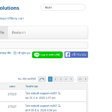
olutions
 สอนการใช้งาน เวลา
ร์ด
ติดต่อเรา
ัครสมาชิก
เข้าสู่ระบบ
เข้าระบบ
Log in with LINE
พบ 360 ผลลัพธ์
1
2
3
4
5
…
15
แสดง
โพสต์ล่าสุด
โดย
mdsoft-support-m207
27523
ดู
พุธ 01 ก.ค. 2026 1:47 pm
ข้
อ
โดย
mdsoft-support-m207
27537
ดู
ค
ศุกร์ 05 มิ.ย. 2026 6:58 pm