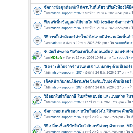
จัดการข้อมูลห้องพักได้ครบในที่เดียว ปรับผังห้องได้
โดย
mdsoft-support-m207
» พฤหัสฯ. 21 พ.ค. 2026 6:41 pm »
ฟีเจอร์เพิ่มข้อมูลค่าใช้จ่ายใน MDHoteller จัดการค่
โดย
mdsoft-support-m207
» พฤหัสฯ. 21 พ.ค. 2026 6:26 pm »
วิธีการตั้งค่ามิเตอร์ค่าน้ำค่าไฟแบบมีจำนวนเงินขั้น
โดย
narisara
» อังคาร 12 พ.ค. 2026 2:54 pm » ใน
ระบบบริหารง
รับเงินไม่พลาด ปิดบิลง่ายในขั้นตอนเดียว! สอนรับช
โดย
MDSoft
» อังคาร 12 พ.ค. 2026 10:56 am » ใน
ระบบบริหาร
วิเคราะห์เว็บจากจำนวนคนเข้าแบบง่ายๆ ด้วยฟีเจอร
โดย
mdsoft-support-m207
» อังคาร 24 มี.ค. 2026 6:37 pm » ใ
เช็คหน้าเว็บก่อนใช้งานจริง ป้องกันเว็บพัง ด้วยฟีเจ
โดย
mdsoft-support-m207
» อังคาร 24 มี.ค. 2026 6:27 pm » ใ
วิธีออกใบกำกับภาษี ใบเสร็จแบบย่อ และแบบด่วน ใ
โดย
mdsoft-support-m207
» เสาร์ 21 มี.ค. 2026 7:35 pm » ใน
จัดการออเดอร์เยอะๆ หน้าเว็บยังไงไม่ให้พลาด ด้วยฟ
โดย
mdsoft-support-m207
» ศุกร์ 20 มี.ค. 2026 2:24 pm » ใน
อ
วิธีเปลี่ยนชื่อบริษัทในใบกำกับภาษีง่ายๆ ด้วยระบบ M
โดย
mdsoft-support-m207
» ศุกร์ 20 มี.ค. 2026 2:06 pm » ใน
ร