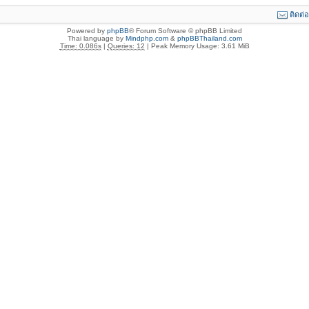
ติดต่
Powered by
phpBB
® Forum Software © phpBB Limited
Thai language by
Mindphp.com
&
phpBBThailand.com
Time: 0.086s
|
Queries: 12
| Peak Memory Usage: 3.61 MiB