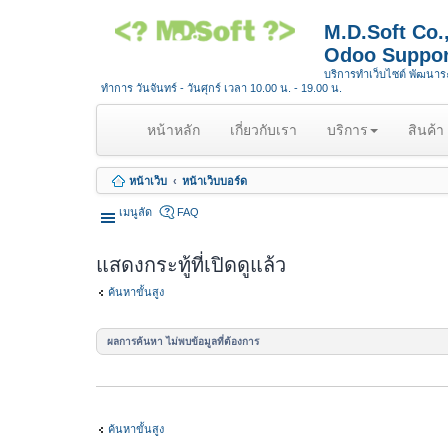
M.D.Soft Co
Odoo Suppor
บริการทำเว็บไซต์ พัฒนา
ทำการ วันจันทร์ - วันศุกร์ เวลา 10.00 น. - 19.00 น.
(
หน้าหลัก
เกี่ยวกับเรา
บริการ
สินค้า
c
u
หน้าเว็บ
หน้าเว็บบอร์ด
r
r
เมนูลัด
FAQ
e
n
แสดงกระทู้ที่เปิดดูแล้ว
t
)
ค้นหาขั้นสูง
ผลการค้นหา ไม่พบข้อมูลที่ต้องการ
ค้นหาขั้นสูง