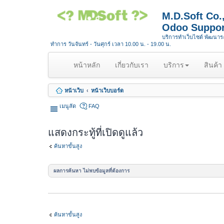
M.D.Soft Co
Odoo Suppor
บริการทำเว็บไซต์ พัฒนา
ทำการ วันจันทร์ - วันศุกร์ เวลา 10.00 น. - 19.00 น.
(
หน้าหลัก
เกี่ยวกับเรา
บริการ
สินค้า
c
u
หน้าเว็บ
หน้าเว็บบอร์ด
r
r
เมนูลัด
FAQ
e
n
แสดงกระทู้ที่เปิดดูแล้ว
t
)
ค้นหาขั้นสูง
ผลการค้นหา ไม่พบข้อมูลที่ต้องการ
ค้นหาขั้นสูง