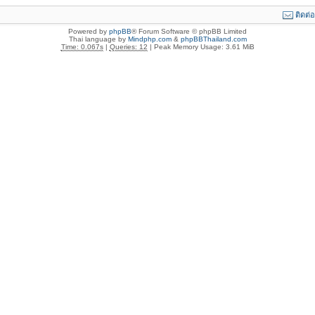
ติดต่
Powered by
phpBB
® Forum Software © phpBB Limited
Thai language by
Mindphp.com
&
phpBBThailand.com
Time: 0.067s
|
Queries: 12
| Peak Memory Usage: 3.61 MiB