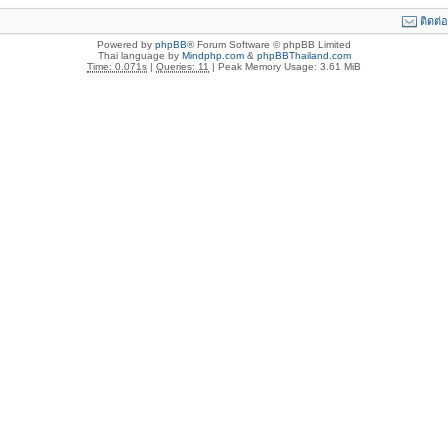
ติดต่
Powered by
phpBB
® Forum Software © phpBB Limited
Thai language by
Mindphp.com
&
phpBBThailand.com
Time: 0.071s
|
Queries: 11
| Peak Memory Usage: 3.61 MiB