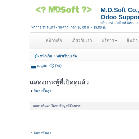
M.D.Soft Co
Odoo Suppor
บริการทำเว็บไซต์ พัฒนา
ทำการ วันจันทร์ - วันศุกร์ เวลา 10.00 น. - 19.00 น.
(
หน้าหลัก
เกี่ยวกับเรา
บริการ
สินค้า
c
u
หน้าเว็บ
หน้าเว็บบอร์ด
r
r
เมนูลัด
FAQ
e
n
แสดงกระทู้ที่เปิดดูแล้ว
t
)
ค้นหาขั้นสูง
ผลการค้นหา ไม่พบข้อมูลที่ต้องการ
ค้นหาขั้นสูง