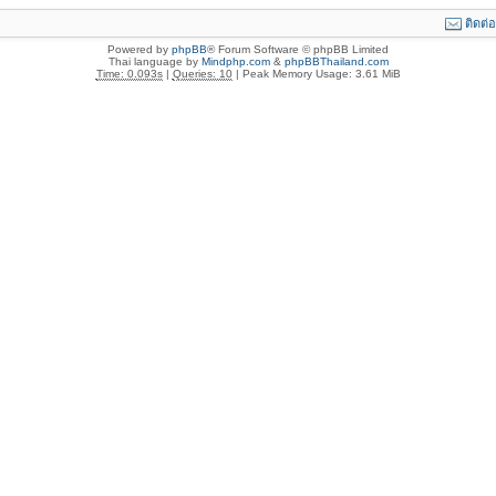
ติดต่
Powered by
phpBB
® Forum Software © phpBB Limited
Thai language by
Mindphp.com
&
phpBBThailand.com
Time: 0.093s
|
Queries: 10
| Peak Memory Usage: 3.61 MiB