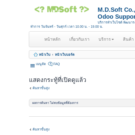
M.D.Soft Co
Odoo Suppor
บริการทำเว็บไซต์ พัฒนา
ทำการ วันจันทร์ - วันศุกร์ เวลา 10.00 น. - 19.00 น.
(
หน้าหลัก
เกี่ยวกับเรา
บริการ
สินค้า
c
u
หน้าเว็บ
หน้าเว็บบอร์ด
r
r
เมนูลัด
FAQ
e
n
แสดงกระทู้ที่เปิดดูแล้ว
t
)
ค้นหาขั้นสูง
ผลการค้นหา ไม่พบข้อมูลที่ต้องการ
ค้นหาขั้นสูง