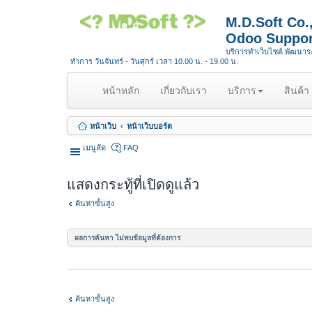
M.D.Soft Co
Odoo Suppor
บริการทำเว็บไซต์ พัฒนา
ทำการ วันจันทร์ - วันศุกร์ เวลา 10.00 น. - 19.00 น.
(
หน้าหลัก
เกี่ยวกับเรา
บริการ
สินค้า
c
u
หน้าเว็บ
หน้าเว็บบอร์ด
r
r
เมนูลัด
FAQ
e
n
แสดงกระทู้ที่เปิดดูแล้ว
t
)
ค้นหาขั้นสูง
ผลการค้นหา ไม่พบข้อมูลที่ต้องการ
ค้นหาขั้นสูง