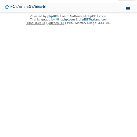
หน้าเว็บ
หน้าเว็บบอร์ด
Powered by
phpBB
® Forum Software © phpBB Limited
Thai language by
Mindphp.com
&
phpBBThailand.com
Time: 0.068s
|
Queries: 12
| Peak Memory Usage: 3.61 MiB