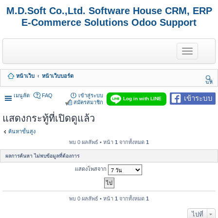
M.D.Soft Co.,Ltd. Software House CRM, ERP
E-Commerce Solutions Odoo Support
T
o
g
g
หน้าเว็บ
หน้าเว็บบอร์ด
l
นห
e
า
n
เมนูลัด
FAQ
เข้าสู่ระบบ
เข้าระบบ
Log in with LINE
a
สมัครสมาชิก
v
แสดงกระทู้ที่เปิดดูแล้ว
i
g
a
ค้นหาขั้นสูง
t
พบ 0 ผลลัพธ์ • หน้า
1
จากทั้งหมด
1
i
o
ผลการค้นหา ไม่พบข้อมูลที่ต้องการ
n
แสดงโพสจาก
พบ 0 ผลลัพธ์ • หน้า
1
จากทั้งหมด
1
ไปที่