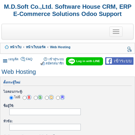
M.D.Soft Co.,Ltd. Software House CRM, ERP
E-Commerce Solutions Odoo Support
T
o
g
g
หน้าเว็บ
หน้าเว็บบอร์ด
Web Hosting
l
นห
e
า
n
เมนูลัด
FAQ
เข้าสู่ระบบ
เข้าระบบ
Log in with LINE
a
สมัครสมาชิก
v
Web Hosting
i
g
a
ตั้งกระทู้ใหม่
t
i
ไอคอนกระทู้:
o
ไม่มี
n
ชื่อผู้ใช้:
หัวข้อ: