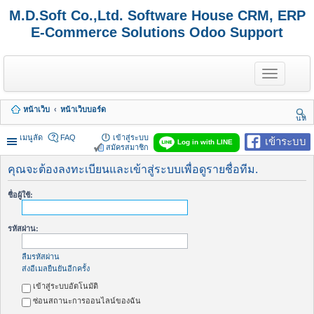
M.D.Soft Co.,Ltd. Software House CRM, ERP
E-Commerce Solutions Odoo Support
T
o
g
g
หน้าเว็บ
หน้าเว็บบอร์ด
l
นห
e
า
n
เมนูลัด
FAQ
เข้าสู่ระบบ
เข้าระบบ
Log in with LINE
a
สมัครสมาชิก
v
i
คุณจะต้องลงทะเบียนและเข้าสู่ระบบเพื่อดูรายชื่อทีม.
g
a
ชื่อผู้ใช้:
t
i
o
รหัสผ่าน:
n
ลืมรหัสผ่าน
ส่งอีเมลยืนยันอีกครั้ง
เข้าสู่ระบบอัตโนมัติ
ซ่อนสถานะการออนไลน์ของฉัน