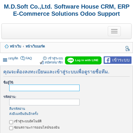
M.D.Soft Co.,Ltd. Software House CRM, ERP
E-Commerce Solutions Odoo Support
T
o
g
g
หน้าเว็บ
หน้าเว็บบอร์ด
l
นห
e
า
n
เมนูลัด
FAQ
เข้าสู่ระบบ
เข้าระบบ
Log in with LINE
a
สมัครสมาชิก
v
i
คุณจะต้องลงทะเบียนและเข้าสู่ระบบเพื่อดูรายชื่อทีม.
g
a
ชื่อผู้ใช้:
t
i
o
รหัสผ่าน:
n
ลืมรหัสผ่าน
ส่งอีเมลยืนยันอีกครั้ง
เข้าสู่ระบบอัตโนมัติ
ซ่อนสถานะการออนไลน์ของฉัน