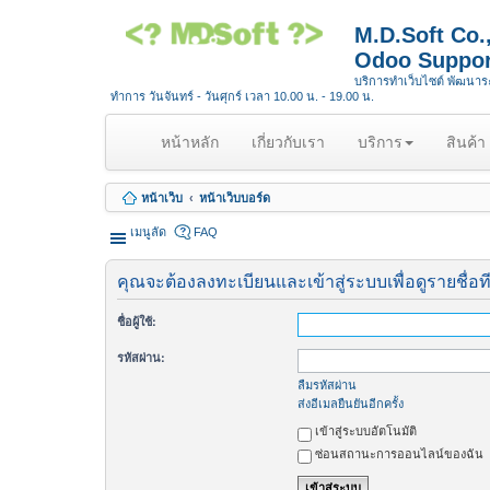
M.D.Soft Co
Odoo Suppor
บริการทำเว็บไซต์ พัฒนา
ทำการ วันจันทร์ - วันศุกร์ เวลา 10.00 น. - 19.00 น.
(
หน้าหลัก
เกี่ยวกับเรา
บริการ
สินค้า
c
u
หน้าเว็บ
หน้าเว็บบอร์ด
r
r
เมนูลัด
FAQ
e
n
คุณจะต้องลงทะเบียนและเข้าสู่ระบบเพื่อดูรายชื่อท
t
)
ชื่อผู้ใช้:
รหัสผ่าน:
ลืมรหัสผ่าน
ส่งอีเมลยืนยันอีกครั้ง
เข้าสู่ระบบอัตโนมัติ
ซ่อนสถานะการออนไลน์ของฉัน