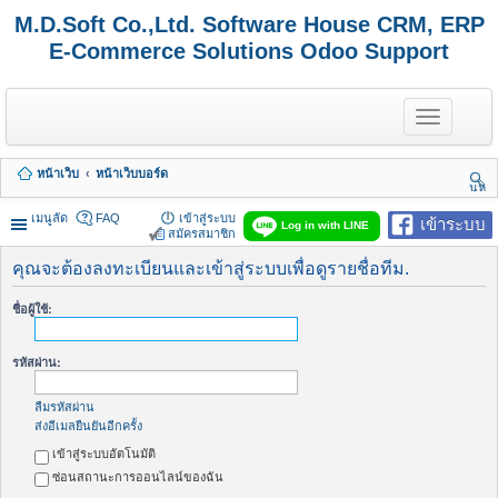
M.D.Soft Co.,Ltd. Software House CRM, ERP
E-Commerce Solutions Odoo Support
T
o
g
g
หน้าเว็บ
หน้าเว็บบอร์ด
l
นห
e
า
n
เมนูลัด
FAQ
เข้าสู่ระบบ
เข้าระบบ
Log in with LINE
a
สมัครสมาชิก
v
i
คุณจะต้องลงทะเบียนและเข้าสู่ระบบเพื่อดูรายชื่อทีม.
g
a
ชื่อผู้ใช้:
t
i
o
รหัสผ่าน:
n
ลืมรหัสผ่าน
ส่งอีเมลยืนยันอีกครั้ง
เข้าสู่ระบบอัตโนมัติ
ซ่อนสถานะการออนไลน์ของฉัน