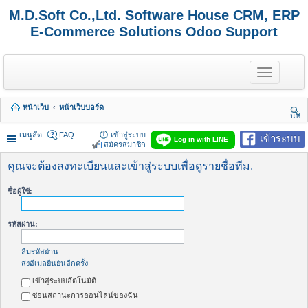
M.D.Soft Co.,Ltd. Software House CRM, ERP
E-Commerce Solutions Odoo Support
T
o
g
g
หน้าเว็บ
หน้าเว็บบอร์ด
l
นห
e
า
n
เมนูลัด
FAQ
เข้าสู่ระบบ
เข้าระบบ
Log in with LINE
a
สมัครสมาชิก
v
i
คุณจะต้องลงทะเบียนและเข้าสู่ระบบเพื่อดูรายชื่อทีม.
g
a
ชื่อผู้ใช้:
t
i
o
รหัสผ่าน:
n
ลืมรหัสผ่าน
ส่งอีเมลยืนยันอีกครั้ง
เข้าสู่ระบบอัตโนมัติ
ซ่อนสถานะการออนไลน์ของฉัน