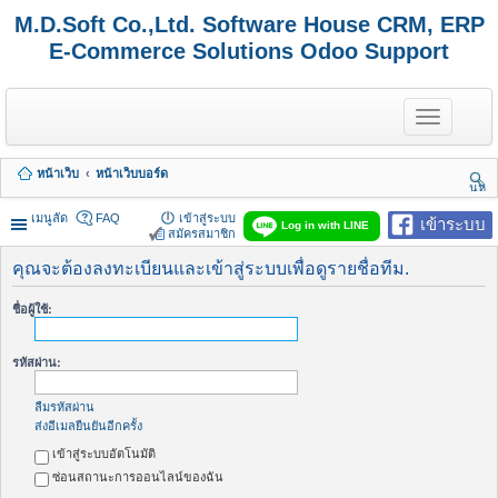
M.D.Soft Co.,Ltd. Software House CRM, ERP
E-Commerce Solutions Odoo Support
T
o
g
g
หน้าเว็บ
หน้าเว็บบอร์ด
l
นห
e
า
n
เมนูลัด
FAQ
เข้าสู่ระบบ
เข้าระบบ
Log in with LINE
a
สมัครสมาชิก
v
i
คุณจะต้องลงทะเบียนและเข้าสู่ระบบเพื่อดูรายชื่อทีม.
g
a
ชื่อผู้ใช้:
t
i
o
รหัสผ่าน:
n
ลืมรหัสผ่าน
ส่งอีเมลยืนยันอีกครั้ง
เข้าสู่ระบบอัตโนมัติ
ซ่อนสถานะการออนไลน์ของฉัน