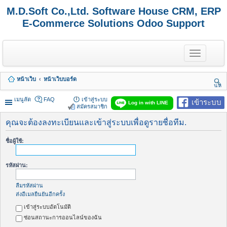
M.D.Soft Co.,Ltd. Software House CRM, ERP
E-Commerce Solutions Odoo Support
T
o
g
g
หน้าเว็บ
หน้าเว็บบอร์ด
l
นห
e
า
n
เมนูลัด
FAQ
เข้าสู่ระบบ
เข้าระบบ
Log in with LINE
a
สมัครสมาชิก
v
i
คุณจะต้องลงทะเบียนและเข้าสู่ระบบเพื่อดูรายชื่อทีม.
g
a
ชื่อผู้ใช้:
t
i
o
รหัสผ่าน:
n
ลืมรหัสผ่าน
ส่งอีเมลยืนยันอีกครั้ง
เข้าสู่ระบบอัตโนมัติ
ซ่อนสถานะการออนไลน์ของฉัน