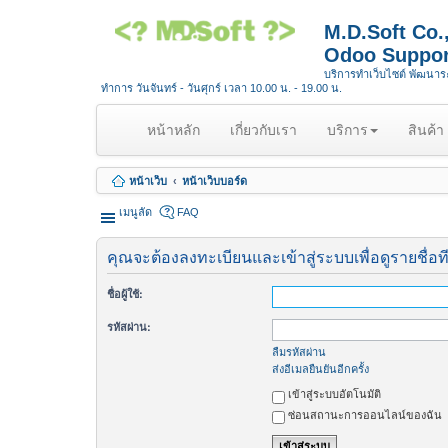
M.D.Soft Co
Odoo Suppor
บริการทำเว็บไซต์ พัฒนา
ทำการ วันจันทร์ - วันศุกร์ เวลา 10.00 น. - 19.00 น.
(
หน้าหลัก
เกี่ยวกับเรา
บริการ
สินค้า
c
u
หน้าเว็บ
หน้าเว็บบอร์ด
r
r
เมนูลัด
FAQ
e
n
คุณจะต้องลงทะเบียนและเข้าสู่ระบบเพื่อดูรายชื่อท
t
)
ชื่อผู้ใช้:
รหัสผ่าน:
ลืมรหัสผ่าน
ส่งอีเมลยืนยันอีกครั้ง
เข้าสู่ระบบอัตโนมัติ
ซ่อนสถานะการออนไลน์ของฉัน