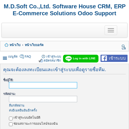
M.D.Soft Co.,Ltd. Software House CRM, ERP
E-Commerce Solutions Odoo Support
T
o
g
g
หน้าเว็บ
หน้าเว็บบอร์ด
l
นห
e
า
n
เมนูลัด
FAQ
เข้าสู่ระบบ
เข้าระบบ
Log in with LINE
a
สมัครสมาชิก
v
i
คุณจะต้องลงทะเบียนและเข้าสู่ระบบเพื่อดูรายชื่อทีม.
g
a
ชื่อผู้ใช้:
t
i
o
รหัสผ่าน:
n
ลืมรหัสผ่าน
ส่งอีเมลยืนยันอีกครั้ง
เข้าสู่ระบบอัตโนมัติ
ซ่อนสถานะการออนไลน์ของฉัน