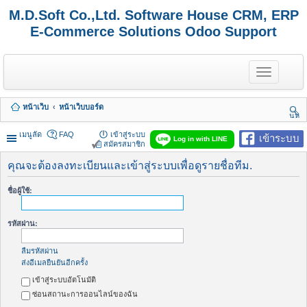
M.D.Soft Co.,Ltd. Software House CRM, ERP
E-Commerce Solutions Odoo Support
T
o
g
g
หน้าเว็บ
หน้าเว็บบอร์ด
l
นห
e
า
n
เมนูลัด
FAQ
เข้าสู่ระบบ
เข้าระบบ
Log in with LINE
a
สมัครสมาชิก
v
i
คุณจะต้องลงทะเบียนและเข้าสู่ระบบเพื่อดูรายชื่อทีม.
g
a
ชื่อผู้ใช้:
t
i
o
รหัสผ่าน:
n
ลืมรหัสผ่าน
ส่งอีเมลยืนยันอีกครั้ง
เข้าสู่ระบบอัตโนมัติ
ซ่อนสถานะการออนไลน์ของฉัน