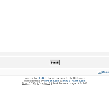
ติดต่
Powered by
phpBB
® Forum Software © phpBB Limited
Thai language by
Mindphp.com
&
phpBBThailand.com
Time: 0.058s
|
Queries: 8
| Peak Memory Usage: 3.54 MiB