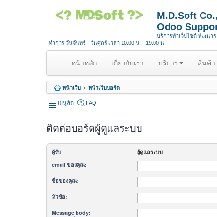
M.D.Soft Co
Odoo Suppor
บริการทำเว็บไซต์ พัฒนา
ทำการ วันจันทร์ - วันศุกร์ เวลา 10.00 น. - 19.00 น.
(
หน้าหลัก
เกี่ยวกับเรา
บริการ
สินค้า
c
u
หน้าเว็บ
หน้าเว็บบอร์ด
r
r
เมนูลัด
FAQ
e
n
ติดต่อบอร์ดผู้ดูแลระบบ
t
)
ผู้รับ:
ผู้ดูแลระบบ
email ของคุณ:
ชื่อของคุณ:
หัวข้อ:
Message body: