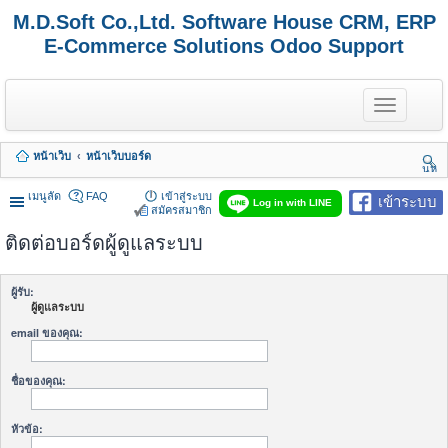
M.D.Soft Co.,Ltd. Software House CRM, ERP
E-Commerce Solutions Odoo Support
T
o
g
g
หน้าเว็บ
หน้าเว็บบอร์ด
l
นห
e
า
n
เมนูลัด
FAQ
เข้าสู่ระบบ
เข้าระบบ
Log in with LINE
a
สมัครสมาชิก
v
ติดต่อบอร์ดผู้ดูแลระบบ
i
g
a
t
ผู้รับ:
i
ผู้ดูแลระบบ
o
n
email ของคุณ:
ชื่อของคุณ:
หัวข้อ: