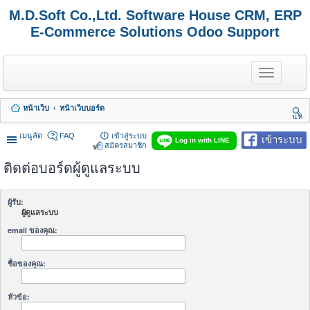
M.D.Soft Co.,Ltd. Software House CRM, ERP
E-Commerce Solutions Odoo Support
T
o
g
g
หน้าเว็บ
หน้าเว็บบอร์ด
l
นห
e
า
n
เมนูลัด
FAQ
เข้าสู่ระบบ
เข้าระบบ
Log in with LINE
a
สมัครสมาชิก
v
ติดต่อบอร์ดผู้ดูแลระบบ
i
g
a
t
ผู้รับ:
i
ผู้ดูแลระบบ
o
n
email ของคุณ:
ชื่อของคุณ:
หัวข้อ: