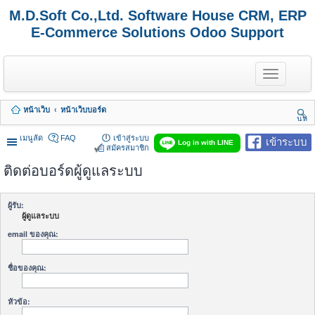
M.D.Soft Co.,Ltd. Software House CRM, ERP
E-Commerce Solutions Odoo Support
T
o
g
g
หน้าเว็บ
หน้าเว็บบอร์ด
l
นห
e
า
n
เมนูลัด
FAQ
เข้าสู่ระบบ
เข้าระบบ
Log in with LINE
a
สมัครสมาชิก
v
ติดต่อบอร์ดผู้ดูแลระบบ
i
g
a
t
ผู้รับ:
i
ผู้ดูแลระบบ
o
n
email ของคุณ:
ชื่อของคุณ:
หัวข้อ: