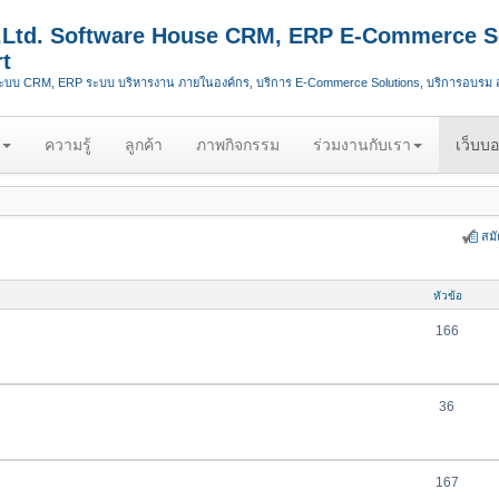
.,Ltd. Software House CRM, ERP E-Commerce S
t
ระบบ CRM, ERP ระบบ บริหารงาน ภายในองค์กร, บริการ E-Commerce Solutions, บริการอบรม
ความรู้
ลูกค้า
ภาพกิจกรรม
ร่วมงานกับเรา
เว็บบอ
สม
หัวข้อ
166
36
167