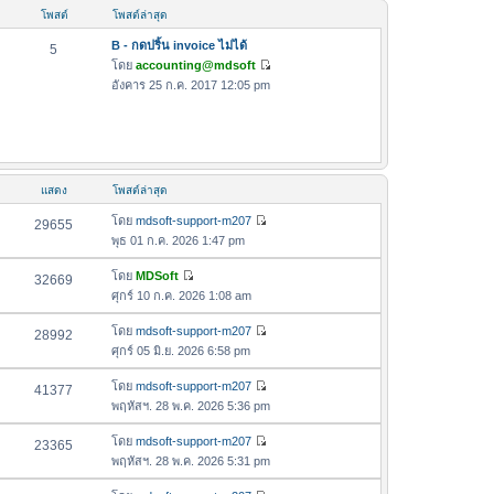
อ
ม
ด
โพสต์
โพสต์ล่าสุด
ค
ล่
ว
B - กดปริ้น invoice ไม่ได้
5
า
า
โดย
accounting@mdsoft
สุ
ดู
ม
อังคาร 25 ก.ค. 2017 12:05 pm
ด
ข้
ล่
อ
า
ค
สุ
ว
ด
า
แสดง
โพสต์ล่าสุด
ม
ล่
โดย
mdsoft-support-m207
29655
ดู
า
พุธ 01 ก.ค. 2026 1:47 pm
ข้
สุ
อ
โดย
MDSoft
ด
32669
ดู
ค
ศุกร์ 10 ก.ค. 2026 1:08 am
ข้
ว
อ
โดย
mdsoft-support-m207
28992
า
ดู
ค
ศุกร์ 05 มิ.ย. 2026 6:58 pm
ม
ข้
ว
ล่
อ
โดย
mdsoft-support-m207
41377
า
า
ดู
ค
พฤหัสฯ. 28 พ.ค. 2026 5:36 pm
ม
สุ
ข้
ว
ล่
ด
อ
โดย
mdsoft-support-m207
23365
า
า
ดู
ค
พฤหัสฯ. 28 พ.ค. 2026 5:31 pm
ม
สุ
ข้
ว
ล่
ด