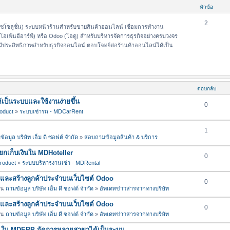
หัวข้อ
2
์ซโซลูชั่น) ระบบหน้าร้านสำหรับขายสินค้าออนไลน์ เชื่อมการทำงาน
(โอเพ้นอีอาร์พี) หรือ Odoo (โอดู) สำหรับบริหารจัดการธุรกิจอย่างครบวงจร
ีประสิทธิภาพสำหรับธุรกิจออนไลน์ ตอบโจทย์ต่อร้านค้าออนไลน์ได้เป็น
ตอบกลับ
ป็นระบบและใช้งานง่ายขึ้น
0
oduct
»
ระบบเช่ารถ - MDCarRent
1
้อมูล บริษัท เอ็ม ดี ซอฟต์ จำกัด
»
สอบถามข้อมูลสินค้า & บริการ
ียกเก็บเงินใน MDHoteller
0
roduct
»
ระบบบริหารงานเช่า - MDRental
ายและสร้างลูกค้าประจำบนเว็บไซต์ Odoo
0
 ใน
ถามข้อมูล บริษัท เอ็ม ดี ซอฟต์ จำกัด
»
อัพเดทข่าวสารจากทางบริษัท
ายและสร้างลูกค้าประจำบนเว็บไซต์ Odoo
0
 ใน
ถามข้อมูล บริษัท เอ็ม ดี ซอฟต์ จำกัด
»
อัพเดทข่าวสารจากทางบริษัท
h ใน MDERP จัดการหลายสาขาได้เป็นระบบ