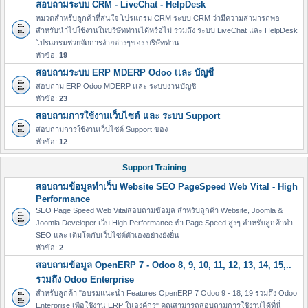
สอบถามระบบ CRM - LiveChat - HelpDesk
หมวดสำหรับลูกค้าที่สนใจ โปรแกรม CRM ระบบ CRM ว่ามีความสามารถพอ
สำหรับนำไปใช้งานในบริษัทท่านได้หรือไม่ รวมถึง ระบบ LiveChat และ HelpDesk
โปรแกรมช่วยจัดการง่ายต่างๆของ บริษัทท่าน
หัวข้อ:
19
สอบถามระบบ ERP MDERP Odoo เเละ บัญชี
สอบถาม ERP Odoo MDERP เเละ ระบบงานบัญชี
หัวข้อ:
23
สอบถามการใช้งานเว็บไซต์ และ ระบบ Support
สอบถามการใช้งานเว็บไซต์ Support ของ
หัวข้อ:
12
Support Training
สอบถามข้อมูลทำเว็บ Website SEO PageSpeed Web Vital - High
Performance
SEO Page Speed Web Vitalสอบถามข้อมูล สำหรับลูกค้า Website, Joomla &
Joomla Developer เว็บ High Performance ทำ Page Speed สูงๆ สำหรับลูกค้าทำ
SEO และ เติมโตกับเว็บไซต์ตัวเองอย่างยังยื่น
หัวข้อ:
2
สอบถามข้อมูล OpenERP 7 - Odoo 8, 9, 10, 11, 12, 13, 14, 15,..
รวมถึง Odoo Enterprise
สำหรับลูกค้า "อบรมแนะนำ Features OpenERP 7 Odoo 9 - 18, 19 รวมถึง Odoo
Enterprise เพื่อใช้งาน ERP ในองค์กร" คุณสามารถสอบถามการใช้งานได้ที่นี่