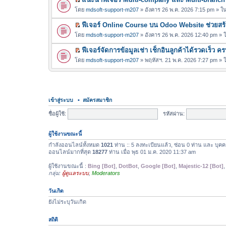
ร
ยั
ม่
ดู
อ่
ส
โดย
mdsoft-support-m207
» อังคาร 26 พ.ค. 2026 7:15 pm » ใ
ก
ง
ไ
โ
า
แ
ที่
ไ
ด้
ฟีเจอร์ Online Course บน Odoo Website ช่วยสร้า
พ
น
ร
ยั
ม่
ดู
อ่
ส
โดย
mdsoft-support-m207
» อังคาร 26 พ.ค. 2026 12:40 pm »
ก
ง
ไ
โ
า
แ
ที่
ไ
ด้
ฟีเจอร์จัดการข้อมูลเช่า เช็กอินลูกค้าได้รวดเร็ว 
พ
น
ร
ยั
ม่
ดู
อ่
ส
โดย
mdsoft-support-m207
» พฤหัสฯ. 21 พ.ค. 2026 7:27 pm »
ก
ง
ไ
โ
า
แ
ที่
ไ
ด้
พ
น
ร
ยั
ม่
อ่
ส
ก
ง
ไ
า
แ
ที่
ไ
ด้
เข้าสู่ระบบ
•
สมัครสมาชิก
น
ร
ยั
ม่
อ่
ก
ชื่อผู้ใช้:
รหัสผ่าน:
ง
ไ
า
ที่
ไ
ด้
น
ยั
ม่
ผู้ใช้งานขณะนี้
อ่
ง
ไ
า
กำลังออนไลน์ทั้งหมด
1021
ท่าน :: 5 ลงทะเบียนแล้ว, ซ่อน 0 ท่าน และ บุคค
ไ
ด้
ออนไลน์มากที่สุด
น
18277
ท่าน เมื่อ พุธ 01 ม.ค. 2020 11:37 am
ม่
อ่
ผู้ใช้งานขณะนี้ :
ไ
Bing [Bot]
,
DotBot
,
Google [Bot]
,
Majestic-12 [Bot]
า
กลุ่ม:
ผู้ดูแลระบบ
,
Moderators
ด้
น
อ่
วันเกิด
า
ยังไม่ระบุวันเกิด
น
สถิติ