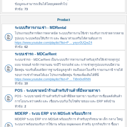
ข้อมูลจะสามารถเห็นได้โดยบุคคลทั่วไป
หัวข้อ:
73
Product
ระบบบริหารงานเช่า - MDRental
โปรแกรมบริหารจัดการตลาดนัด ระบบบริหารงานใช้เช่า รองรับการเช่าหลากหลาย
รูปแบบ ระบบพร้อมให้บริการ และ พัฒนาส่วนเสริมได้ตามต้องการ
https://www.youtube.com/playlist?list=P ... yeyv0UQwZ4
หัวข้อ:
62
ระบบเช่ารถ - MDCarRent
ระบบเช่ารถ - MDCarRent เป็นระบบบริการหารงานสำหรับธุรกิจให้เช่ารถทุกรูป
แบบ รถยนค์ รถจัการยานยน รถอีวี รถกอล์ฟ และ การเช่าทุกรูปแบบรบบมีความ
ยืดหยุ่น รองรับตั้งแต่จัดการฐานข้อมูลลูกค้า จนถึงออกใบเสร็จ รายงานภาษี รายได้
รอบการเช่ากำหนดได้เอง โปรแกรมยืดหยุ่น รับชมเพิ่มเติมได้ที่นี่
https://www.youtube.com/playlist?list=P ... Ti8m0vtRNN
หัวข้อ:
10
POS - ระบบขายหน้าร้านสำหรับร้านค้าที่มีหลายสาขา
POS - ระบบขายหน้าร้านสำหรับร้านค้าที่มีหลายสาขา รองรับการเชื่อมคลังสินค้า
การโอนระหว่างคลัง และ เชื่อมระบบกับเว็บไซต์ขายของ และ ERP หลังบ้าน
หัวข้อ:
2
MDERP - ระบบ ERP จาก MDSoft พร้อมบริการ
MDERP ระบบ ERP จาก MDSoft พร้อมบริการ สำหรับธุรกิจขนาด เล็ก กลาง ใหญ่
ระบบเราพร้อมรองรับการใช้งาน พร้อม Implement สำหรับ ธุกรกิจบริการ ซื้อมา