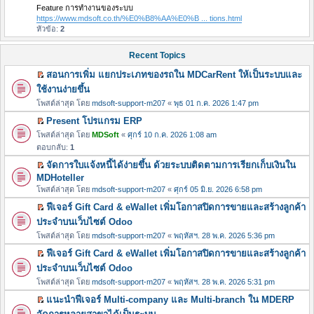
Feature การทำงานของระบบ
https://www.mdsoft.co.th/%E0%B8%AA%E0%B ... tions.html
หัวข้อ:
2
Recent Topics
สอนการเพิ่ม แยกประเภทของรถใน MDCarRent ให้เป็นระบบและ
ดู
ใช้งานง่ายขึ้น
โ
โพสต์ล่าสุด โดย
mdsoft-support-m207
«
พุธ 01 ก.ค. 2026 1:47 pm
พ
Present โปรแกรม ERP
ส
ดู
โพสต์ล่าสุด โดย
แ
MDSoft
«
ศุกร์ 10 ก.ค. 2026 1:08 am
โ
ตอบกลับ:
ร
1
พ
ก
จัดการใบแจ้งหนี้ได้ง่ายขึ้น ด้วยระบบติดตามการเรียกเก็บเงินใน
ส
ที่
ดู
MDHoteller
แ
ยั
โ
โพสต์ล่าสุด โดย
mdsoft-support-m207
«
ศุกร์ 05 มิ.ย. 2026 6:58 pm
ร
ง
พ
ก
ฟีเจอร์ Gift Card & eWallet เพิ่มโอกาสปิดการขายและสร้างลูกค้า
ไ
ส
ดู
ที่
ประจำบนเว็บไซต์ Odoo
ม่
แ
โ
ยั
โพสต์ล่าสุด โดย
ไ
mdsoft-support-m207
«
พฤหัสฯ. 28 พ.ค. 2026 5:36 pm
ร
พ
ง
ด้
ก
ฟีเจอร์ Gift Card & eWallet เพิ่มโอกาสปิดการขายและสร้างลูกค้า
ส
ไ
อ่
ที่
ดู
ประจำบนเว็บไซต์ Odoo
แ
ม่
า
ยั
โ
ร
โพสต์ล่าสุด โดย
ไ
mdsoft-support-m207
«
พฤหัสฯ. 28 พ.ค. 2026 5:31 pm
น
ง
พ
ก
ด้
แนะนำฟีเจอร์ Multi-company และ Multi-branch ใน MDERP
ไ
ส
ที่
อ่
ดู
ม่
แ