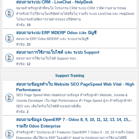
สอบถามระบบ CRM - LiveChat - HelpDesk
หมวดสำหรับลูกค้าที่สนใจ โปรแกรม CRM ระบบ CRM ว่ามีความสามารถพอ
สำหรับนำไปใช้งานในบริษัทท่านได้หรือไม่ รวมถึง ระบบ LiveChat และ HelpDesk
โปรแกรมช่วยจัดการง่ายต่างๆของ บริษัทท่าน
หัวข้อ:
19
สอบถามระบบ ERP MDERP Odoo เเละ บัญชี
สอบถาม ERP Odoo MDERP เเละ ระบบงานบัญชี
หัวข้อ:
23
สอบถามการใช้งานเว็บไซต์ และ ระบบ Support
สอบถามการใช้งานเว็บไซต์ Support ของ
หัวข้อ:
12
Support Training
สอบถามข้อมูลทำเว็บ Website SEO PageSpeed Web Vital - High
Performance
SEO Page Speed Web Vitalสอบถามข้อมูล สำหรับลูกค้า Website, Joomla &
Joomla Developer เว็บ High Performance ทำ Page Speed สูงๆ สำหรับลูกค้าทำ
SEO และ เติมโตกับเว็บไซต์ตัวเองอย่างยังยื่น
หัวข้อ:
2
สอบถามข้อมูล OpenERP 7 - Odoo 8, 9, 10, 11, 12, 13, 14, 15,..
รวมถึง Odoo Enterprise
สำหรับลูกค้า "อบรมแนะนำ Features OpenERP 7 Odoo 9 - 18, 19 รวมถึง Odoo
Enterprise เพื่อใช้งาน ERP ในองค์กร" คุณสามารถสอบถามการใช้งานได้ที่นี่