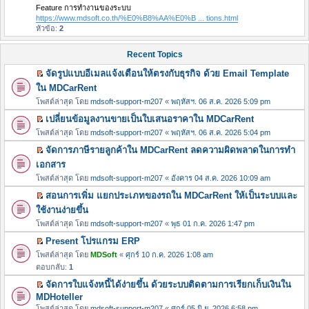
Feature การทำงานของระบบ
https://www.mdsoft.co.th/%E0%B8%AA%E0%B ... tions.html
หัวข้อ:
2
Recent Topics
จัดรูปแบบอีเมลแจ้งเตือนให้ตรงกับธุรกิจ ด้วย Email Template
ดู
ใน MDCarRent
โ
โพสต์ล่าสุด โดย
mdsoft-support-m207
«
พฤหัสฯ. 06 ส.ค. 2026 5:09 pm
พ
เปลี่ยนข้อมูลงานขายเป็นใบเสนอราคาใน MDCarRent
ส
ดู
โพสต์ล่าสุด โดย
แ
mdsoft-support-m207
«
พฤหัสฯ. 06 ส.ค. 2026 5:04 pm
โ
ร
จัดการภาษีรายลูกค้าใน MDCarRent ลดความผิดพลาดในการทำ
พ
ก
ดู
เอกสาร
ส
ที่
โ
โพสต์ล่าสุด โดย
แ
mdsoft-support-m207
«
อังคาร 04 ส.ค. 2026 10:09 am
ยั
พ
ร
ง
สอนการเพิ่ม แยกประเภทของรถใน MDCarRent ให้เป็นระบบและ
ส
ก
ดู
ไ
ใช้งานง่ายขึ้น
แ
ที่
โ
ม่
ร
โพสต์ล่าสุด โดย
mdsoft-support-m207
«
พุธ 01 ก.ค. 2026 1:47 pm
ยั
พ
ไ
ก
ง
Present โปรแกรม ERP
ส
ด้
ที่
ดู
ไ
โพสต์ล่าสุด โดย
แ
MDSoft
«
ศุกร์ 10 ก.ค. 2026 1:08 am
อ่
ยั
โ
ม่
ตอบกลับ:
ร
1
า
ง
พ
ไ
ก
น
ไ
จัดการใบแจ้งหนี้ได้ง่ายขึ้น ด้วยระบบติดตามการเรียกเก็บเงินใน
ส
ด้
ที่
ดู
MDHoteller
ม่
แ
อ่
ยั
โ
โพสต์ล่าสุด โดย
ไ
mdsoft-support-m207
«
ศุกร์ 05 มิ.ย. 2026 6:58 pm