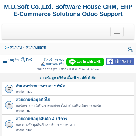
M.D.Soft Co.,Ltd. Software House CRM, ERP
E-Commerce Solutions Odoo Support
T
o
g
g
หน้าเว็บ
หน้าเว็บบอร์ด
l
นห
e
า
n
เมนูลัด
FAQ
เข้าสู่ระบบ
เข้าระบบ
Log in with LINE
a
สมัครสมาชิก
v
วันเวลาปัจจุบัน เสาร์ 08 ส.ค. 2026 4:07 am
i
g
ถามข้อมูล บริษัท เอ็ม ดี ซอฟต์ จำกัด
a
อัพเดทข่าวสารจากทางบริษัท
t
i
หัวข้อ:
166
o
สอบถามข้อมูลทั่วไป
n
บอร์ดทดสอบ นี่เป็นการทดสอบ ตั้งค่าส่วนเพิ่มเติมของ บอร์ด
หัวข้อ:
36
สอบถามข้อมูลสินค้า & บริการ
สอบถามข้อมูลสินค้า & บริการ ของทาง บ.
หัวข้อ:
167