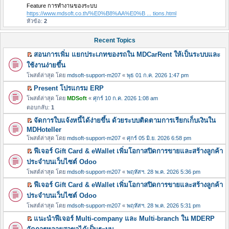
Feature การทำงานของระบบ
https://www.mdsoft.co.th/%E0%B8%AA%E0%B ... tions.html
หัวข้อ:
2
Recent Topics
สอนการเพิ่ม แยกประเภทของรถใน MDCarRent ให้เป็นระบบและ
ดู
ใช้งานง่ายขึ้น
โ
โพสต์ล่าสุด โดย
mdsoft-support-m207
«
พุธ 01 ก.ค. 2026 1:47 pm
พ
Present โปรแกรม ERP
ส
ดู
โพสต์ล่าสุด โดย
แ
MDSoft
«
ศุกร์ 10 ก.ค. 2026 1:08 am
โ
ตอบกลับ:
ร
1
พ
ก
จัดการใบแจ้งหนี้ได้ง่ายขึ้น ด้วยระบบติดตามการเรียกเก็บเงินใน
ส
ที่
ดู
MDHoteller
แ
ยั
โ
โพสต์ล่าสุด โดย
mdsoft-support-m207
«
ศุกร์ 05 มิ.ย. 2026 6:58 pm
ร
ง
พ
ก
ฟีเจอร์ Gift Card & eWallet เพิ่มโอกาสปิดการขายและสร้างลูกค้า
ไ
ส
ดู
ที่
ประจำบนเว็บไซต์ Odoo
ม่
แ
โ
ยั
โพสต์ล่าสุด โดย
ไ
mdsoft-support-m207
«
พฤหัสฯ. 28 พ.ค. 2026 5:36 pm
ร
พ
ง
ด้
ก
ฟีเจอร์ Gift Card & eWallet เพิ่มโอกาสปิดการขายและสร้างลูกค้า
ส
ไ
อ่
ที่
ดู
ประจำบนเว็บไซต์ Odoo
แ
ม่
า
ยั
โ
ร
โพสต์ล่าสุด โดย
ไ
mdsoft-support-m207
«
พฤหัสฯ. 28 พ.ค. 2026 5:31 pm
น
ง
พ
ก
ด้
แนะนำฟีเจอร์ Multi-company และ Multi-branch ใน MDERP
ไ
ส
ที่
อ่
ดู
ม่
แ