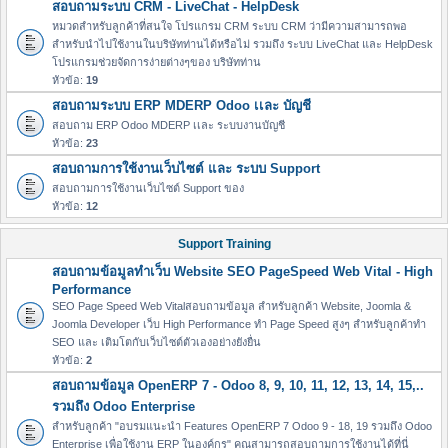
สอบถามระบบ CRM - LiveChat - HelpDesk
หมวดสำหรับลูกค้าที่สนใจ โปรแกรม CRM ระบบ CRM ว่ามีความสามารถพอ
สำหรับนำไปใช้งานในบริษัทท่านได้หรือไม่ รวมถึง ระบบ LiveChat และ HelpDesk
โปรแกรมช่วยจัดการง่ายต่างๆของ บริษัทท่าน
หัวข้อ:
19
สอบถามระบบ ERP MDERP Odoo เเละ บัญชี
สอบถาม ERP Odoo MDERP เเละ ระบบงานบัญชี
หัวข้อ:
23
สอบถามการใช้งานเว็บไซต์ และ ระบบ Support
สอบถามการใช้งานเว็บไซต์ Support ของ
หัวข้อ:
12
Support Training
สอบถามข้อมูลทำเว็บ Website SEO PageSpeed Web Vital - High
Performance
SEO Page Speed Web Vitalสอบถามข้อมูล สำหรับลูกค้า Website, Joomla &
Joomla Developer เว็บ High Performance ทำ Page Speed สูงๆ สำหรับลูกค้าทำ
SEO และ เติมโตกับเว็บไซต์ตัวเองอย่างยังยื่น
หัวข้อ:
2
สอบถามข้อมูล OpenERP 7 - Odoo 8, 9, 10, 11, 12, 13, 14, 15,..
รวมถึง Odoo Enterprise
สำหรับลูกค้า "อบรมแนะนำ Features OpenERP 7 Odoo 9 - 18, 19 รวมถึง Odoo
Enterprise เพื่อใช้งาน ERP ในองค์กร" คุณสามารถสอบถามการใช้งานได้ที่นี่