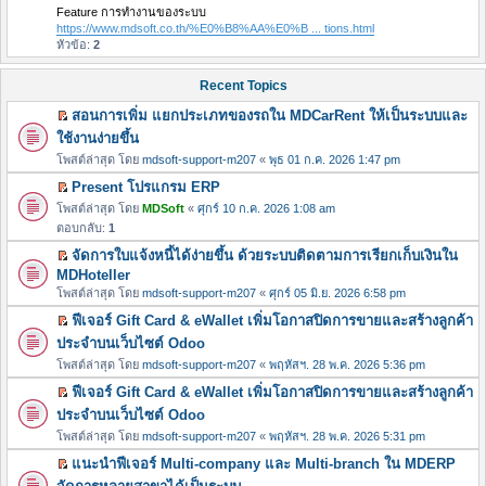
Feature การทำงานของระบบ
https://www.mdsoft.co.th/%E0%B8%AA%E0%B ... tions.html
หัวข้อ:
2
Recent Topics
สอนการเพิ่ม แยกประเภทของรถใน MDCarRent ให้เป็นระบบและ
ดู
ใช้งานง่ายขึ้น
โ
โพสต์ล่าสุด โดย
mdsoft-support-m207
«
พุธ 01 ก.ค. 2026 1:47 pm
พ
Present โปรแกรม ERP
ส
ดู
โพสต์ล่าสุด โดย
แ
MDSoft
«
ศุกร์ 10 ก.ค. 2026 1:08 am
โ
ตอบกลับ:
ร
1
พ
ก
จัดการใบแจ้งหนี้ได้ง่ายขึ้น ด้วยระบบติดตามการเรียกเก็บเงินใน
ส
ที่
ดู
MDHoteller
แ
ยั
โ
โพสต์ล่าสุด โดย
mdsoft-support-m207
«
ศุกร์ 05 มิ.ย. 2026 6:58 pm
ร
ง
พ
ก
ฟีเจอร์ Gift Card & eWallet เพิ่มโอกาสปิดการขายและสร้างลูกค้า
ไ
ส
ดู
ที่
ประจำบนเว็บไซต์ Odoo
ม่
แ
โ
ยั
โพสต์ล่าสุด โดย
ไ
mdsoft-support-m207
«
พฤหัสฯ. 28 พ.ค. 2026 5:36 pm
ร
พ
ง
ด้
ก
ฟีเจอร์ Gift Card & eWallet เพิ่มโอกาสปิดการขายและสร้างลูกค้า
ส
ไ
อ่
ที่
ดู
ประจำบนเว็บไซต์ Odoo
แ
ม่
า
ยั
โ
ร
โพสต์ล่าสุด โดย
ไ
mdsoft-support-m207
«
พฤหัสฯ. 28 พ.ค. 2026 5:31 pm
น
ง
พ
ก
ด้
แนะนำฟีเจอร์ Multi-company และ Multi-branch ใน MDERP
ไ
ส
ที่
อ่
ดู
ม่
แ