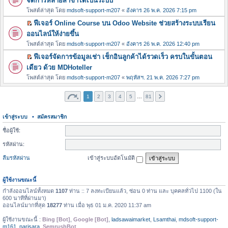
จัดการหลายสาขาได้เป็นระบบ
ยั
า
โ
ไ
ร
โพสต์ล่าสุด โดย
mdsoft-support-m207
«
อังคาร 26 พ.ค. 2026 7:15 pm
ง
น
พ
ด้
ก
ไ
ฟีเจอร์ Online Course บน Odoo Website ช่วยสร้างระบบเรียน
ส
อ่
ที่
ม่
ดู
ออนไลน์ให้ง่ายขึ้น
แ
า
ยั
ไ
โ
ร
โพสต์ล่าสุด โดย
mdsoft-support-m207
«
อังคาร 26 พ.ค. 2026 12:40 pm
น
ง
ด้
พ
ก
ไ
ฟีเจอร์จัดการข้อมูลเช่า เช็กอินลูกค้าได้รวดเร็ว ครบในขั้นตอน
อ่
ส
ที่
ม่
ดู
เดียว ด้วย MDHoteller
า
แ
ยั
ไ
โ
น
ร
โพสต์ล่าสุด โดย
mdsoft-support-m207
«
พฤหัสฯ. 21 พ.ค. 2026 7:27 pm
ง
ด้
พ
ก
ไ
อ่
ส
ที่
1
2
3
4
5
…
81
ม่
า
แ
ยั
ไ
น
ร
ง
ด้
เข้าสู่ระบบ
•
สมัครสมาชิก
ก
ไ
อ่
ที่
ชื่อผู้ใช้:
ม่
า
ยั
ไ
รหัสผ่าน:
น
ง
ด้
ไ
ลืมรหัสผ่าน
เข้าสู่ระบบอัตโนมัติ
อ่
ม่
า
ไ
น
ผู้ใช้งานขณะนี้
ด้
กำลังออนไลน์ทั้งหมด
1107
ท่าน :: 7 ลงทะเบียนแล้ว, ซ่อน 0 ท่าน และ บุคคลทั่วไป 1100 (ใน
อ่
600 นาทีที่ผ่านมา)
า
ออนไลน์มากที่สุด
18277
ท่าน เมื่อ พุธ 01 ม.ค. 2020 11:37 am
น
ผู้ใช้งานขณะนี้ :
Bing [Bot]
,
Google [Bot]
,
ladsawaimarket
,
Lsamthai
,
mdsoft-support-
m161
,
narisara
,
SemrushBot