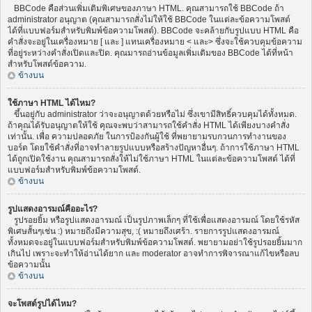
BBCode คือส่วนเพิ่มเติมพิเศษของภาษา HTML. คุณสามารถใช้ BBCode ถ้า
administrator อนุญาต (คุณสามารถสั่งไม่ให้ใช้ BBCode ในแต่ละข้อความโพสต์
ได้ที่แบบฟอร์มสำหรับพิมพ์ข้อความโพสต์). BBCode จะคล้ายกับรูปแบบ HTML คือ
คำสั่งจะอยู่ในเครื่องหมาย [ และ ] แทนเครื่องหมาย < และ> ซึ่งจะใช้ควบคุมข้อความ
ที่อยู่ระหว่างคำสั่งเปิดและปิด. คุณมารถอ่านข้อมูลเพิ่มเติมของ BBCode ได้ที่หน้า
สำหรับโพสต์ข้อความ.
ข้างบน
ใช้ภาษา HTML ได้ไหม?
ขึ้นอยู่กับ administrator ว่าจะอนุญาตด้วยหรือไม่ ซึ่งเขามีสิทธิ์ควบคุมได้ทั้งหมด.
ถ้าคุณได้รับอนุญาตให้ใช้ คุณจะพบว่าสามารถใช้คำสั่ง HTML ได้เพียงบางคำสั่ง
เท่านั้น. เพื่อ ความปลอดภัย ในการป้องกันผู้ใช้ ที่พยายามรบกวนการทำงานของ
บอร์ด โดยใช้คำสั่งที่อาจทำลายรูปแบบหรือสร้างปัญหาอื่นๆ. ถ้าการใช้ภาษา HTML
ได้ถูกเปิดใช้งาน คุณสามารถสั่งให้ไม่ใช้ภาษา HTML ในแต่ละข้อความโพสต์ ได้ที่
แบบฟอร์มสำหรับพิมพ์ข้อความโพสต์.
ข้างบน
รูปแสดงอารมณ์คืออะไร?
รูปรอยยิ้ม หรือรูปแสดงอารมณ์ เป็นรูปภาพเล็กๆ ที่ใช้เพื่อแสดงอารมณ์ โดยใช้รหัส
พิเศษสั้นๆเช่น :) หมายถึงมีความสุข, :( หมายถึงเศร้า. รายการรูปแสดงอารมณ์
ทั้งหมดจะอยู่ในแบบฟอร์มสำหรับพิมพ์ข้อความโพสต์. พยายามอย่าใช้รูปรอยยิ้มมาก
เกินไป เพราะจะทำให้อ่านได้ยาก และ moderator อาจทำการพิจารณาแก้ไขหรือลบ
ข้อความนั้น
ข้างบน
จะโพสต์รูปได้ไหม?