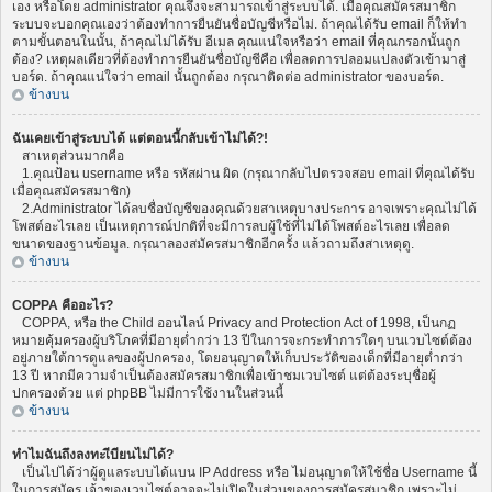
เอง หรือโดย administrator คุณจึงจะสามารถเข้าสู่ระบบได้. เมื่อคุณสมัครสมาชิก
ระบบจะบอกคุณเองว่าต้องทำการยืนยันชื่อบัญชีหรือไม่. ถ้าคุณได้รับ email ก็ให้ทำ
ตามขั้นตอนในนั้น, ถ้าคุณไม่ได้รับ อีเมล คุณแน่ใจหรือว่า email ที่คุณกรอกนั้นถูก
ต้อง? เหตุผลเดียวที่ต้องทำการยืนยันชื่อบัญชีคือ เพื่อลดการปลอมแปลงตัวเข้ามาสู่
บอร์ด. ถ้าคุณแน่ใจว่า email นั้นถูกต้อง กรุณาติดต่อ administrator ของบอร์ด.
ข้างบน
ฉันเคยเข้าสู่ระบบได้ แต่ตอนนี้กลับเข้าไม่ได้?!
สาเหตุส่วนมากคือ
1.คุณป้อน username หรือ รหัสผ่าน ผิด (กรุณากลับไปตรวจสอบ email ที่คุณได้รับ
เมื่อคุณสมัครสมาชิก)
2.Administrator ได้ลบชื่อบัญชีของคุณด้วยสาเหตุบางประการ อาจเพราะคุณไม่ได้
โพสต์อะไรเลย เป็นเหตุการณ์ปกติที่จะมีการลบผู้ใช้ที่ไม่ได้โพสต์อะไรเลย เพื่อลด
ขนาดของฐานข้อมูล. กรุณาลองสมัครสมาชิกอีกครั้ง แล้วถามถึงสาเหตุดู.
ข้างบน
COPPA คืออะไร?
COPPA, หรือ the Child ออนไลน์ Privacy and Protection Act of 1998, เป็นกฏ
หมายคุ้มครองผู้บริโภคที่มีอายุต่ำกว่า 13 ปีในการจะกระทำการใดๆ บนเวบไซต์ต้อง
อยู่ภายใต้การดูแลของผู้ปกครอง, โดยอนุญาตให้เก็บประวัติของเด็กที่มีอายุต่ำกว่า
13 ปี หากมีความจำเป็นต้องสมัครสมาชิกเพื่อเข้าชมเวบไซต์ แต่ต้องระบุชื่อผู้
ปกครองด้วย แต่ phpBB ไม่มีการใช้งานในส่วนนี้
ข้างบน
ทำไมฉันถึงลงทะเีบียนไม่ได้?
เป็นไปได้ว่าผู้ดูแลระบบได้แบน IP Address หรือ ไม่อนุญาตให้ใช้ชื่อ Username นี้
ในการสมัคร เจ้าของเวบไซต์อาจจะไม่เปิดในส่วนของการสมัครสมาชิก เพราะไม่