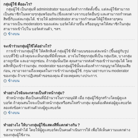
กลุ่มผู้ใช้ คืออะไร?
กลุ่มผู้ใช้ เป็นกลุ่มที่ administrator ของบอร์ดทำการจัดตั้งขึ้น. แต่ละผู้ใช้สามารถ
เป็นสมาชิกในหลายๆกลุ่มพร้อมกัน (ซึ่งแตกต่างจากบอร์ดอื่นๆ) และสามารถกำหนด
สิทธิ์กับแต่ละกลุ่มได้. ช่วยให้ administrator สามารถกำหนดให้ผู้ใช้หลายๆคน
สามารถเป็น moderators ของแต่ละ บอร์ดได้ง่ายขึ้น หรืออนุญาตให้สมาชิกในกลุ่ม
สามารถเข้าไปใน บอร์ดส่วนตัว, ฯลฯ.
ข้างบน
จะเข้าร่วมกลุ่มผู้ใช้ได้อย่างไร?
การเข้าร่วมกลุ่มผู้ใช้ ให้คลิกลิงค์ กลุ่มผู้ใช้ ที่ด้านบนของแต่ละหน้า (ขึ้นอยู่กับรูป
แบบที่ใช้) แล้วคุณจะเห็นกลุ่มที่มีทั้งหมด. อาจไม่ใช่ทุกกลุ่มที่เป็น กลุ่มเปิด, บางกลุ่ม
อาจถูกปิด และอาจถูกซ่อน. ถ้ากลุ่มนั้นเปิด คุณสามารถส่งคำขอเข้าร่วมกลุ่มได้ โดย
คลิกที่ปุ่มเข้าร่วมกลุ่ม. moderator ของกลุ่มผู้ใช้นั้นจะต้องทำการอนุญาตให้คุณเสีย
ก่อน, เขาอาจถามถึงเหตุผลในการเข้าร่วมกลุ่มผู้ใช้. กรุณาอย่ารบกวน moderator
ของกลุ่ม ถ้าเขาปฏิเสธคำขอของคุณ ด้วยเหตุผลบางประการ.
ข้างบน
ทำอย่างไรฉันจะกลายเป็นหัวหน้ากลุ่ม?
หัวหน้ากลุ่ม คือเป็นคนที่มีอำนาจในการอนุมัติ เมื่อ กลุ่มผู้ใช้ถูกสร้างโดยผู้ดูแล
บอร์ด ถ้าคุณสนใจจะเป็นหัวหน้ากลุ่มหรือสนใจสร้างกลุ่ม คุณต้องติดต่อผู้ดูแลบอร์ด
ลองส่งข้อความส่วนตัวถงผู้ดูแลบอร์ด
ข้างบน
ทำอย่างไง ให้บางกลุ่มผู้ใช้แสดงสีที่แตกต่างกัน ?
สามารถทำได้ โดยให้ผู้ดูแลบอร์ดเป็นคนดำเนินการให้ เพื่อให้เห็นความแตกต่าง
ของกลุ่มผู้ใช้งาน.