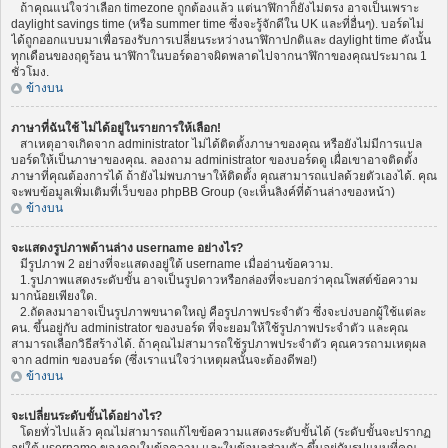
ถ้าคุณแน่ใจว่าเลือก timezone ถูกต้องแล้ว แต่นาฬิกาก็ยังไม่ตรง อาจเป็นเพราะ
daylight savings time (หรือ summer time ซึ่งจะรู้จักดีใน UK และที่อื่นๆ). บอร์ดไม่
ได้ถูกออกแบบมาเพื่อรองรับการเปลี่ยนระหว่างนาฬิกาปกติและ daylight time ดังนั้น
ทุกเดือนของฤดูร้อน นาฬิกาในบอร์ดอาจผิดพลาดไปจากนาฬิกาของคุณประมาณ 1
ชั่วโมง.
ข้างบน
ภาษาที่ฉันใช้ ไม่ได้อยู่ในรายการให้เลือก!
สาเหตุอาจเกิดจาก administrator ไม่ได้ติดตั้งภาษาของคุณ หรือยังไม่มีการแปล
บอร์ดให้เป็นภาษาของคุณ. ลองถาม administrator ของบอร์ดดู เผื่อเขาอาจติดตั้ง
ภาษาที่คุณต้องการได้ ถ้ายังไม่พบภาษาให้ติดตั้ง คุณสามารถแปลด้วยตัวเองได้. คุณ
จะพบข้อมูลเพิ่มเติมที่เว็บของ phpBB Group (จะเห็นลิงค์ที่ด้านล่างของหน้า)
ข้างบน
จะแสดงรูปภาพด้านล่าง username อย่างไร?
มีรูปภาพ 2 อย่างที่จะแสดงอยู่ใต้ username เมื่ออ่านข้อความ.
1.รูปภาพแสดงระดับขั้น อาจเป็นรูปดาวหรือกล่องที่จะบอกว่าคุณโพสต์ข้อความ
มากน้อยเพียงใด.
2.ถัดลงมาอาจเป็นรูปภาพขนาดใหญ่ คือรูปภาพประจำตัว ซึ่งจะบ่งบอกผู้ใช้แต่ละ
คน. ขึ้นอยู่กับ administrator ของบอร์ด ที่จะยอมให้ใช้รูปภาพประจำตัว และคุณ
สามารถเลือกวิธีสร้างได้. ถ้าคุณไม่สามารถใช้รูปภาพประจำตัว คุณควรถามเหตุผล
จาก admin ของบอร์ด (ซึ่งเราแน่ใจว่าเหตุผลนั้นจะต้องดีพอ!)
ข้างบน
จะเปลี่ยนระดับขั้นได้อย่างไร?
โดยทั่วไปแล้ว คุณไม่สามารถแก้ไขข้อความแสดงระดับขั้นได้ (ระดับขั้นจะปรากฏ