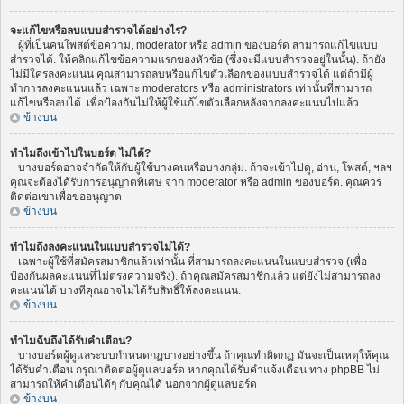
จะแก้ไขหรือลบแบบสำรวจได้อย่างไร?
ผู้ที่เป็นคนโพสต์ข้อความ, moderator หรือ admin ของบอร์ด สามารถแก้ไขแบบ
สำรวจได้. ให้คลิกแก้ไขข้อความแรกของหัวข้อ (ซึ่งจะมีแบบสำรวจอยู่ในนั้น). ถ้ายัง
ไม่มีใครลงคะแนน คุณสามารถลบหรือแก้ไขตัวเลือกของแบบสำรวจได้ แต่ถ้ามีผู้
ทำการลงคะแนนแล้ว เฉพาะ moderators หรือ administrators เท่านั้นที่สามารถ
แก้ไขหรือลบได้. เพื่อป้องกันไม่ให้ผู้ใช้แก้ไขตัวเลือกหลังจากลงคะแนนไปแล้ว
ข้างบน
ทำไมถึงเข้าไปในบอร์ด ไม่ได้?
บางบอร์ดอาจจำกัดให้กับผู้ใช้บางคนหรือบางกลุ่ม. ถ้าจะเข้าไปดู, อ่าน, โพสต์, ฯลฯ
คุณจะต้องได้รับการอนุญาตพิเศษ จาก moderator หรือ admin ของบอร์ด. คุณควร
ติดต่อเขาเพื่อขออนุญาต
ข้างบน
ทำไมถึงลงคะแนนในแบบสำรวจไม่ได้?
เฉพาะผู้ใช้ที่สมัครสมาชิกแล้วเท่านั้น ที่สามารถลงคะแนนในแบบสำรวจ (เพื่อ
ป้องกันผลคะแนนที่ไม่ตรงความจริง). ถ้าคุณสมัครสมาชิกแล้ว แต่ยังไม่สามารถลง
คะแนนได้ บางทีคุณอาจไม่ได้รับสิทธิ์ให้ลงคะแนน.
ข้างบน
ทำไมฉันถึงได้รับคำเตือน?
บางบอร์ดผู้ดูแลระบบกำหนดกฏบางอย่างขึ้น ถ้าคุณทำผิดกฏ มันจะเป็นเหตุให้คุณ
ได้รับคำเตือน กรุณาติดต่อผู้ดูแลบอร์ด หากคุณได้รับคำแจ้งเตือน ทาง phpBB ไม่
สามารถให้คำเตือนได้ๆ กับคุณได้ นอกจากผู้ดูแลบอร์ด
ข้างบน