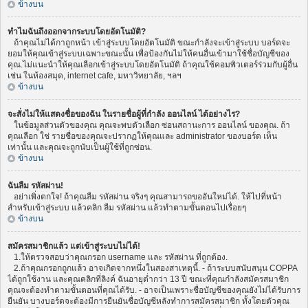
ข้างบน
ทำไมฉันถึงออกจากระบบโดยอัตโนมัติ?
ถ้าคุณไม่ได้กาถูกหน้า เข้าสู่ระบบโดยอัตโนมัติ ขณะกำลังจะเข้าสู่ระบบ บอร์ดจะ
ยอมให้คุณเข้าสู่ระบบเฉพาะขณะนั้น เพื่อป้องกันไม่ให้คนอื่นเข้ามาใช้ชื่อบัญชีของ
คุณ.ไม่แนะนำให้คุณเลือกเข้าสู่ระบบโดยอัตโนมัติ ถ้าคุณใช้คอมพิวเตอร์ร่วมกับผู้อื่น
เช่น ในห้องสมุด, internet cafe, มหาวิทยาลัย, ฯลฯ
ข้างบน
จะสั่งไม่ให้แสดงชื่อของฉัน ในรายชื่อผู้ที่กำลัง ออนไลน์ ได้อย่างไร?
ในข้อมูลส่วนตัวของคุณ คุณจะพบตัวเลือก ซ่อนสถานะการ ออนไลน์ ของคุณ. ถ้า
คุณเลือก ใช่ รายชื่อของคุณจะปรากฏให้คุณและ administrator ของบอร์ด เห็น
เท่านั้น และคุณจะถูกนับเป็นผู้ใช้ที่ถูกซ่อน.
ข้างบน
ฉันลืม รหัสผ่าน!
อย่าเพิ่งตกใจ! ถ้าคุณลืม รหัสผ่าน จริงๆ คุณสามารถขออันใหม่ได้. ให้ไปที่หน้า
สำหรับเข้าสู่ระบบ แล้วคลิก ลืม รหัสผ่าน แล้วทำตามขั้นตอนไปเรื่อยๆ
ข้างบน
สมัครสมาชิกแล้ว แต่เข้าสู่ระบบไม่ได้!
1.ให้ตรวจสอบว่าคุณกรอก username และ รหัสผ่าน ที่ถูกต้อง.
2.ถ้าคุณกรอกถูกแล้ว อาจเกิดจากหนึ่งในสองสาเหตุนี้. - ถ้าระบบสนับสนุน COPPA
ได้ถูกใช้งาน และคุณคลิกที่ลิงค์ ฉันอายุต่ำกว่า 13 ปี ขณะที่คุณกำลังสมัครสมาชิก
คุณจะต้องทำตามขั้นตอนที่คุณได้รับ. - อาจเป็นเพราะชื่อบัญชีของคุณยังไม่ได้รับการ
ยืนยัน บางบอร์ดจะต้องมีการยืนยันชื่อบัญชีหลังทำการสมัครสมาชิก ทั้งโดยตัวคุณ