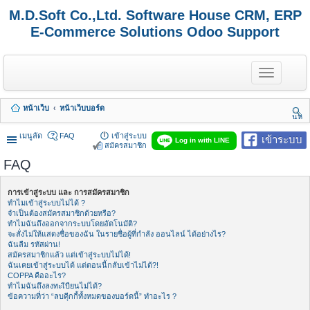
M.D.Soft Co.,Ltd. Software House CRM, ERP
E-Commerce Solutions Odoo Support
T
o
g
g
หน้าเว็บ
หน้าเว็บบอร์ด
l
นห
e
า
n
เมนูลัด
FAQ
เข้าสู่ระบบ
เข้าระบบ
Log in with LINE
a
สมัครสมาชิก
v
FAQ
i
g
a
การเข้าสู่ระบบ และ การสมัครสมาชิก
t
ทำไมเข้าสู่ระบบไม่ได้ ?
i
จำเป็นต้องสมัครสมาชิกด้วยหรือ?
o
ทำไมฉันถึงออกจากระบบโดยอัตโนมัติ?
n
จะสั่งไม่ให้แสดงชื่อของฉัน ในรายชื่อผู้ที่กำลัง ออนไลน์ ได้อย่างไร?
ฉันลืม รหัสผ่าน!
สมัครสมาชิกแล้ว แต่เข้าสู่ระบบไม่ได้!
ฉันเคยเข้าสู่ระบบได้ แต่ตอนนี้กลับเข้าไม่ได้?!
COPPA คืออะไร?
ทำไมฉันถึงลงทะเีบียนไม่ได้?
ข้อความที่ว่า “ลบคุีกกี้ทั้งหมดของบอร์ดนี้” ทำอะไร ?