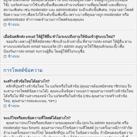
อยู่ใต้ username ของคุณในข้อความ และในข้อมูลส่วนตัว ขึ้นอยู่กับรูปแบบที่คุณ
ใช้). บอร์ดส่วนมากใช้ระดับขั้นเพื่อแสดงจำนวนข้อความที่คุณโพสต์ และเพื่อระบุ
สถานะพิเศษ เช่น moderator และ administrator จะมีระดับขั้นพิเศษ. กรุณาอย่าโพสต์
ข้อความมากๆ เพื่อหวังให้ระดับขั้นเพิ่มขึ้น เพราะบางทีคุณอาจถูก moderator หรือ
administrator ทำการลดจำนวนการโพสต์ของคุณลง.
ข้างบน
เมื่อฉันคลิกส่ง email ให้ผู้ใช้อื่น ทำไมระบบถึงถามให้ฉันเข้าสู่ระบบใหม่?
ขออภัย เฉพาะผู้ใช้ที่สมัครสมาชิกแล้วแล้วเท่านั้น ที่สามารถส่ง email ให้ผู้อื่น ผ่าน
ทางแบบฟอร์มส่ง email ของบอร์ด (ถ้า admin อนุญาตให้ใช้คุณลักษณะนี้) เพื่อ
ป้องกันการส่ง email รบกวนผู้อื่น โดยผู้ใช้ที่ไม่ระบุชื่อ.
ข้างบน
การโพสต์ข้อความ
จะสร้างหัวข้อใหม่ได้อย่างไร?
คลิกที่ปุ่มสร้างหัวข้อใหม่ ใน บอร์ดหรือในหัวข้อ (คุณอาจต้องสมัครสมาชิกก่อน จึง
จะสามารถโพสต์ข้อความได้). คุณจะเห็นข้อความบอกว่าคุณสามารถสร้างหัวข้อใหม่
ได้หรือไม่ ที่ด้านล่างของหน้าใน บอร์ดหรือในหัวข้อ (เช่น คุณสามารถสร้างหัวข้อ
ใหม่, คุณสามารถละคะแนน, ฯลฯ.)
ข้างบน
จะแก้ไขหรือลบข้อความที่โพสต์ได้อย่างไร?
คุณสามารถแก้ไขหรือลบข้อความของคุณเท่านั้น (ยกเว้น admin ของบอร์ด หรือ
moderator ของ forum). คุณสามารถแก้ไขข้อความที่โพสต์ (บางครั้งอาจมีการจำกัด
จำนวนครั้งของการแก้ไข) โดยคลิกที่ปุ่ม แก้ไข ในข้อความนั้น. ถ้ามีคนตอบข้อความ