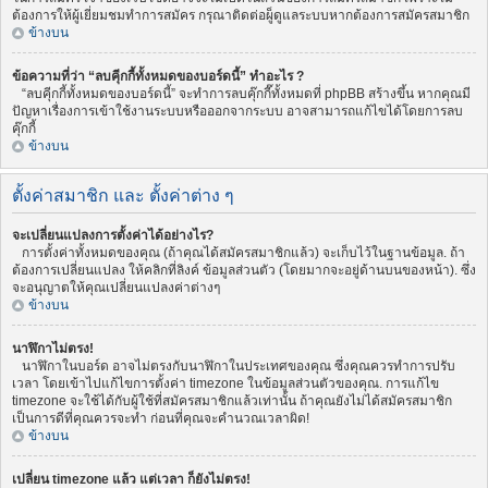
ต้องการให้ผู้เยี่ยมชมทำการสมัคร กรุณาติดต่อผู็ดูแลระบบหากต้องการสมัครสมาชิก
ข้างบน
ข้อความที่ว่า “ลบคุีกกี้ทั้งหมดของบอร์ดนี้” ทำอะไร ?
“ลบคุีกกี้ทั้งหมดของบอร์ดนี้” จะทำการลบคุ๊กกี๊ทั้งหมดที่ phpBB สร้างขึ้น หากคุณมี
ปัญหาเรื่องการเข้าใช้งานระบบหรือออกจากระบบ อาจสามารถแก้ไขได้โดยการลบ
คุ๊กกี้
ข้างบน
ตั้งค่าสมาชิก และ ตั้งค่าต่าง ๆ
จะเปลี่ยนแปลงการตั้งค่าได้อย่างไร?
การตั้งค่าทั้งหมดของคุณ (ถ้าคุณได้สมัครสมาชิกแล้ว) จะเก็บไว้ในฐานข้อมูล. ถ้า
ต้องการเปลี่ยนแปลง ให้คลิกที่ลิงค์ ข้อมูลส่วนตัว (โดยมากจะอยู่ด้านบนของหน้า). ซึ่ง
จะอนุญาตให้คุณเปลี่ยนแปลงค่าต่างๆ
ข้างบน
นาฬิกาไม่ตรง!
นาฬิกาในบอร์ด อาจไม่ตรงกับนาฬิกาในประเทศของคุณ ซึ่งคุณควรทำการปรับ
เวลา โดยเข้าไปแก้ไขการตั้งค่า timezone ในข้อมูลส่วนตัวของคุณ. การแก้ไข
timezone จะใช้ได้กับผู้ใช้ที่สมัครสมาชิกแล้วเท่านั้น ถ้าคุณยังไม่ได้สมัครสมาชิก
เป็นการดีที่คุณควรจะทำ ก่อนที่คุณจะคำนวณเวลาผิด!
ข้างบน
เปลี่ยน timezone แล้ว แต่เวลา ก็ยังไม่ตรง!