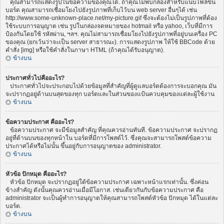
คุณสามารถแสดงรูปในข้อความของคุณได้. ถ้าคุณไม่พบกล่องสำหรับแนบไฟล์ขึ้น
บอร์ด คุณสามารถเชื่อมโยงไปยังรูปภาพที่เก็บไว้บน web server อื่นๆได้ เช่น
http://www.some-unknown-place.net/my-picture.gif ซึ่งจะต้องไม่เป็นรูปภาพที่ต้อง
ใช้ระบบการอนุญาต เช่น รูปในกล่องจดหมายของ hotmail หรือ yahoo, เว็บที่มีการ
ป้องกันโดยใช้ รหัสผ่าน, ฯลฯ. คุณไม่สามารถเชื่อมโยงไปยังรูปภาพที่อยู่บนเครื่อง PC
ของคุณ (ยกเว้นว่าจะเป็น server สาธารณะ). การแสดงรูปภาพ ให้ใช้ BBCode ด้วย
คำสั่ง [img] หรือใช้คำสั่งในภาษา HTML (ถ้าคุณได้รับอนุญาต).
ข้างบน
ประกาศทั่วไปคืออะไร?
ประกาศทั่วไปจะประกอบไปด้วยข้อมูลที่สำคัญที่ผู้ดูแลบอร์ดต้องการจะบอกคุณ มัน
จะปรากฏอยู่ด้านบนสุดของทุก บอร์ดและในส่วนของแป้นควบคุมของแต่ละผู้ใช้งาน
ข้างบน
ข้อความประกาศ คืออะไร?
ข้อความประกาศ จะมีข้อมูลสำคัญ ที่คุณควรอ่านทันที. ข้อความประกาศ จะปรากฏ
อยู่ที่ด้านบนของทุกหน้าใน บอร์ดที่มีการโพสต์ไว้. ซึ่งคุณจะสามารถโพสต์ข้อความ
ประกาศได้หรือไม่นั้น ขึ้นอยู่กับการอนุญาตของ administrator.
ข้างบน
หัวข้อ ปักหมุด คืออะไร?
หัวข้อ ปักหมุด จะปรากฏอยู่ใต้ข้อความประกาศ เฉพาะหน้าแรกเท่านั้น. ซึ่งค่อน
ข้างสำคัญ ดังนั้นคุณควรอ่านเมื่อมีโอกาส. เช่นเดียวกันกับข้อความประกาศ คือ
administrator จะเป็นผู้ทำการอนุญาตให้คุณสามารถโพสต์หัวข้อ ปักหมุด ได้ในแต่ละ
บอร์ด.
ข้างบน