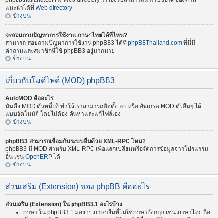
phpbbthailand.com มี Web directory ไว้รองรับสามารถนำเว็บบอร์ดของท่าน
แนะนำได้ที่
Web directory
ข้างบน
จะสอบถามปัญหาการใช้งาน ภาษาไทยได้ที่ไหน?
สามารถ สอบถามปัญหาการใช้งาน phpBB3 ได้ที่
phpBBThailand.com
ที่นี่มี
คำถามและสมาชิกที่ใช้ phpBB3 อยู่มากมาย
ข้างบน
เกี่ยวกับโมดิไฟด์ (MOD) phpBB3
AutoMOD คืออะไร
มันคือ MOD ตัวหนึ่งที่ ทำให้เราสามารถติดตั้ง ลบ หรือ อัพเกรด MOD ตัวอื่นๆ ได้
แบบอัตโนมัตื โดยไม่ต้อง ค้นหาและแก้ไฟล์เอง
ข้างบน
phpBB3 สามารถเชื่อมกับระบบอื่นด้วย XML-RPC ไหม?
phpBB3 มี MOD สำหรับ XML-RPC เพื่อแลกเปลี่ยนหรือจัดการข้อมูลจากโปรแกรม
อื่น เช่น
OpenERP
ได้
ข้างบน
ส่วนเสริม (Extension) ของ phpBB คืออะไร
ส่วนเสริม (Extension) ใน phpBB3.1 อะไรบ้าง
ภาษา ใน phpBB3.1 มองว่า ภาษาอื่นที่ไม่ใช่ภาษาอังกฤษ เช่น ภาษาไทย ถือ