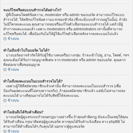
จะแก้ไขหรือลบแบบสำรวจได้อย่างไร?
ผู้ที่เป็นคนโพสต์ข้อความ, moderator หรือ admin ของบอร์ด สามารถแก้ไขแบบ
สำรวจได้. ให้คลิกแก้ไขข้อความแรกของหัวข้อ (ซึ่งจะมีแบบสำรวจอยู่ในนั้น). ถ้ายัง
ไม่มีใครลงคะแนน คุณสามารถลบหรือแก้ไขตัวเลือกของแบบสำรวจได้ แต่ถ้ามีผู้
ทำการลงคะแนนแล้ว เฉพาะ moderators หรือ administrators เท่านั้นที่สามารถ
แก้ไขหรือลบได้. เพื่อป้องกันไม่ให้ผู้ใช้แก้ไขตัวเลือกหลังจากลงคะแนนไปแล้ว
ข้างบน
ทำไมถึงเข้าไปในบอร์ด ไม่ได้?
บางบอร์ดอาจจำกัดให้กับผู้ใช้บางคนหรือบางกลุ่ม. ถ้าจะเข้าไปดู, อ่าน, โพสต์, ฯลฯ
คุณจะต้องได้รับการอนุญาตพิเศษ จาก moderator หรือ admin ของบอร์ด. คุณควร
ติดต่อเขาเพื่อขออนุญาต
ข้างบน
ทำไมถึงลงคะแนนในแบบสำรวจไม่ได้?
เฉพาะผู้ใช้ที่สมัครสมาชิกแล้วเท่านั้น ที่สามารถลงคะแนนในแบบสำรวจ (เพื่อ
ป้องกันผลคะแนนที่ไม่ตรงความจริง). ถ้าคุณสมัครสมาชิกแล้ว แต่ยังไม่สามารถลง
คะแนนได้ บางทีคุณอาจไม่ได้รับสิทธิ์ให้ลงคะแนน.
ข้างบน
ทำไมฉันถึงได้รับคำเตือน?
บางบอร์ดผู้ดูแลระบบกำหนดกฏบางอย่างขึ้น ถ้าคุณทำผิดกฏ มันจะเป็นเหตุให้คุณ
ได้รับคำเตือน กรุณาติดต่อผู้ดูแลบอร์ด หากคุณได้รับคำแจ้งเตือน ทาง phpBB ไม่
สามารถให้คำเตือนได้ๆ กับคุณได้ นอกจากผู้ดูแลบอร์ด
ข้างบน