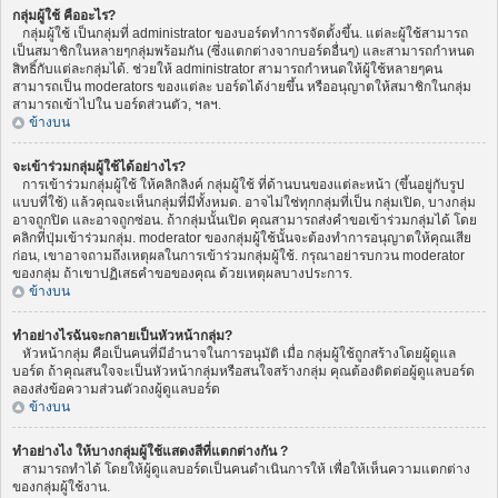
กลุ่มผู้ใช้ คืออะไร?
กลุ่มผู้ใช้ เป็นกลุ่มที่ administrator ของบอร์ดทำการจัดตั้งขึ้น. แต่ละผู้ใช้สามารถ
เป็นสมาชิกในหลายๆกลุ่มพร้อมกัน (ซึ่งแตกต่างจากบอร์ดอื่นๆ) และสามารถกำหนด
สิทธิ์กับแต่ละกลุ่มได้. ช่วยให้ administrator สามารถกำหนดให้ผู้ใช้หลายๆคน
สามารถเป็น moderators ของแต่ละ บอร์ดได้ง่ายขึ้น หรืออนุญาตให้สมาชิกในกลุ่ม
สามารถเข้าไปใน บอร์ดส่วนตัว, ฯลฯ.
ข้างบน
จะเข้าร่วมกลุ่มผู้ใช้ได้อย่างไร?
การเข้าร่วมกลุ่มผู้ใช้ ให้คลิกลิงค์ กลุ่มผู้ใช้ ที่ด้านบนของแต่ละหน้า (ขึ้นอยู่กับรูป
แบบที่ใช้) แล้วคุณจะเห็นกลุ่มที่มีทั้งหมด. อาจไม่ใช่ทุกกลุ่มที่เป็น กลุ่มเปิด, บางกลุ่ม
อาจถูกปิด และอาจถูกซ่อน. ถ้ากลุ่มนั้นเปิด คุณสามารถส่งคำขอเข้าร่วมกลุ่มได้ โดย
คลิกที่ปุ่มเข้าร่วมกลุ่ม. moderator ของกลุ่มผู้ใช้นั้นจะต้องทำการอนุญาตให้คุณเสีย
ก่อน, เขาอาจถามถึงเหตุผลในการเข้าร่วมกลุ่มผู้ใช้. กรุณาอย่ารบกวน moderator
ของกลุ่ม ถ้าเขาปฏิเสธคำขอของคุณ ด้วยเหตุผลบางประการ.
ข้างบน
ทำอย่างไรฉันจะกลายเป็นหัวหน้ากลุ่ม?
หัวหน้ากลุ่ม คือเป็นคนที่มีอำนาจในการอนุมัติ เมื่อ กลุ่มผู้ใช้ถูกสร้างโดยผู้ดูแล
บอร์ด ถ้าคุณสนใจจะเป็นหัวหน้ากลุ่มหรือสนใจสร้างกลุ่ม คุณต้องติดต่อผู้ดูแลบอร์ด
ลองส่งข้อความส่วนตัวถงผู้ดูแลบอร์ด
ข้างบน
ทำอย่างไง ให้บางกลุ่มผู้ใช้แสดงสีที่แตกต่างกัน ?
สามารถทำได้ โดยให้ผู้ดูแลบอร์ดเป็นคนดำเนินการให้ เพื่อให้เห็นความแตกต่าง
ของกลุ่มผู้ใช้งาน.