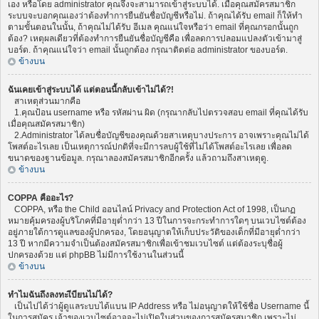
เอง หรือโดย administrator คุณจึงจะสามารถเข้าสู่ระบบได้. เมื่อคุณสมัครสมาชิก
ระบบจะบอกคุณเองว่าต้องทำการยืนยันชื่อบัญชีหรือไม่. ถ้าคุณได้รับ email ก็ให้ทำ
ตามขั้นตอนในนั้น, ถ้าคุณไม่ได้รับ อีเมล คุณแน่ใจหรือว่า email ที่คุณกรอกนั้นถูก
ต้อง? เหตุผลเดียวที่ต้องทำการยืนยันชื่อบัญชีคือ เพื่อลดการปลอมแปลงตัวเข้ามาสู่
บอร์ด. ถ้าคุณแน่ใจว่า email นั้นถูกต้อง กรุณาติดต่อ administrator ของบอร์ด.
ข้างบน
ฉันเคยเข้าสู่ระบบได้ แต่ตอนนี้กลับเข้าไม่ได้?!
สาเหตุส่วนมากคือ
1.คุณป้อน username หรือ รหัสผ่าน ผิด (กรุณากลับไปตรวจสอบ email ที่คุณได้รับ
เมื่อคุณสมัครสมาชิก)
2.Administrator ได้ลบชื่อบัญชีของคุณด้วยสาเหตุบางประการ อาจเพราะคุณไม่ได้
โพสต์อะไรเลย เป็นเหตุการณ์ปกติที่จะมีการลบผู้ใช้ที่ไม่ได้โพสต์อะไรเลย เพื่อลด
ขนาดของฐานข้อมูล. กรุณาลองสมัครสมาชิกอีกครั้ง แล้วถามถึงสาเหตุดู.
ข้างบน
COPPA คืออะไร?
COPPA, หรือ the Child ออนไลน์ Privacy and Protection Act of 1998, เป็นกฏ
หมายคุ้มครองผู้บริโภคที่มีอายุต่ำกว่า 13 ปีในการจะกระทำการใดๆ บนเวบไซต์ต้อง
อยู่ภายใต้การดูแลของผู้ปกครอง, โดยอนุญาตให้เก็บประวัติของเด็กที่มีอายุต่ำกว่า
13 ปี หากมีความจำเป็นต้องสมัครสมาชิกเพื่อเข้าชมเวบไซต์ แต่ต้องระบุชื่อผู้
ปกครองด้วย แต่ phpBB ไม่มีการใช้งานในส่วนนี้
ข้างบน
ทำไมฉันถึงลงทะเีบียนไม่ได้?
เป็นไปได้ว่าผู้ดูแลระบบได้แบน IP Address หรือ ไม่อนุญาตให้ใช้ชื่อ Username นี้
ในการสมัคร เจ้าของเวบไซต์อาจจะไม่เปิดในส่วนของการสมัครสมาชิก เพราะไม่