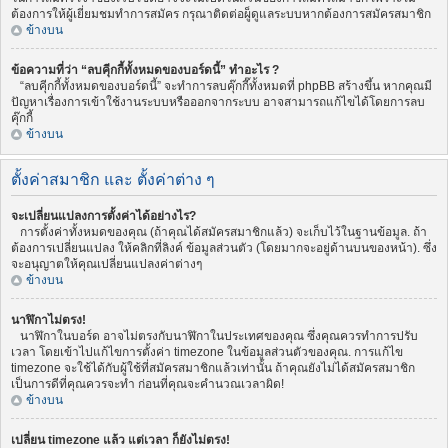
ต้องการให้ผู้เยี่ยมชมทำการสมัคร กรุณาติดต่อผู็ดูแลระบบหากต้องการสมัครสมาชิก
ข้างบน
ข้อความที่ว่า “ลบคุีกกี้ทั้งหมดของบอร์ดนี้” ทำอะไร ?
“ลบคุีกกี้ทั้งหมดของบอร์ดนี้” จะทำการลบคุ๊กกี๊ทั้งหมดที่ phpBB สร้างขึ้น หากคุณมี
ปัญหาเรื่องการเข้าใช้งานระบบหรือออกจากระบบ อาจสามารถแก้ไขได้โดยการลบ
คุ๊กกี้
ข้างบน
ตั้งค่าสมาชิก และ ตั้งค่าต่าง ๆ
จะเปลี่ยนแปลงการตั้งค่าได้อย่างไร?
การตั้งค่าทั้งหมดของคุณ (ถ้าคุณได้สมัครสมาชิกแล้ว) จะเก็บไว้ในฐานข้อมูล. ถ้า
ต้องการเปลี่ยนแปลง ให้คลิกที่ลิงค์ ข้อมูลส่วนตัว (โดยมากจะอยู่ด้านบนของหน้า). ซึ่ง
จะอนุญาตให้คุณเปลี่ยนแปลงค่าต่างๆ
ข้างบน
นาฬิกาไม่ตรง!
นาฬิกาในบอร์ด อาจไม่ตรงกับนาฬิกาในประเทศของคุณ ซึ่งคุณควรทำการปรับ
เวลา โดยเข้าไปแก้ไขการตั้งค่า timezone ในข้อมูลส่วนตัวของคุณ. การแก้ไข
timezone จะใช้ได้กับผู้ใช้ที่สมัครสมาชิกแล้วเท่านั้น ถ้าคุณยังไม่ได้สมัครสมาชิก
เป็นการดีที่คุณควรจะทำ ก่อนที่คุณจะคำนวณเวลาผิด!
ข้างบน
เปลี่ยน timezone แล้ว แต่เวลา ก็ยังไม่ตรง!