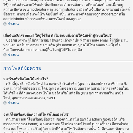
อยู่ใต้ username ของคุณในข้อความ และในข้อมูลส่วนตัว ขึ้นอยู่กับรูปแบบที่คุณ
ใช้). บอร์ดส่วนมากใช้ระดับขั้นเพื่อแสดงจำนวนข้อความที่คุณโพสต์ และเพื่อระบุ
สถานะพิเศษ เช่น moderator และ administrator จะมีระดับขั้นพิเศษ. กรุณาอย่าโพสต์
ข้อความมากๆ เพื่อหวังให้ระดับขั้นเพิ่มขึ้น เพราะบางทีคุณอาจถูก moderator หรือ
administrator ทำการลดจำนวนการโพสต์ของคุณลง.
ข้างบน
เมื่อฉันคลิกส่ง email ให้ผู้ใช้อื่น ทำไมระบบถึงถามให้ฉันเข้าสู่ระบบใหม่?
ขออภัย เฉพาะผู้ใช้ที่สมัครสมาชิกแล้วแล้วเท่านั้น ที่สามารถส่ง email ให้ผู้อื่น ผ่าน
ทางแบบฟอร์มส่ง email ของบอร์ด (ถ้า admin อนุญาตให้ใช้คุณลักษณะนี้) เพื่อ
ป้องกันการส่ง email รบกวนผู้อื่น โดยผู้ใช้ที่ไม่ระบุชื่อ.
ข้างบน
การโพสต์ข้อความ
จะสร้างหัวข้อใหม่ได้อย่างไร?
คลิกที่ปุ่มสร้างหัวข้อใหม่ ใน บอร์ดหรือในหัวข้อ (คุณอาจต้องสมัครสมาชิกก่อน จึง
จะสามารถโพสต์ข้อความได้). คุณจะเห็นข้อความบอกว่าคุณสามารถสร้างหัวข้อใหม่
ได้หรือไม่ ที่ด้านล่างของหน้าใน บอร์ดหรือในหัวข้อ (เช่น คุณสามารถสร้างหัวข้อ
ใหม่, คุณสามารถละคะแนน, ฯลฯ.)
ข้างบน
จะแก้ไขหรือลบข้อความที่โพสต์ได้อย่างไร?
คุณสามารถแก้ไขหรือลบข้อความของคุณเท่านั้น (ยกเว้น admin ของบอร์ด หรือ
moderator ของ forum). คุณสามารถแก้ไขข้อความที่โพสต์ (บางครั้งอาจมีการจำกัด
จำนวนครั้งของการแก้ไข) โดยคลิกที่ปุ่ม แก้ไข ในข้อความนั้น. ถ้ามีคนตอบข้อความ