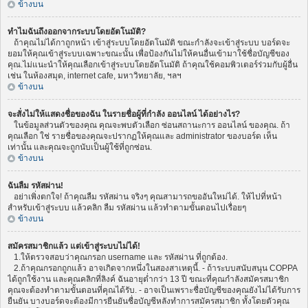
ข้างบน
ทำไมฉันถึงออกจากระบบโดยอัตโนมัติ?
ถ้าคุณไม่ได้กาถูกหน้า เข้าสู่ระบบโดยอัตโนมัติ ขณะกำลังจะเข้าสู่ระบบ บอร์ดจะ
ยอมให้คุณเข้าสู่ระบบเฉพาะขณะนั้น เพื่อป้องกันไม่ให้คนอื่นเข้ามาใช้ชื่อบัญชีของ
คุณ.ไม่แนะนำให้คุณเลือกเข้าสู่ระบบโดยอัตโนมัติ ถ้าคุณใช้คอมพิวเตอร์ร่วมกับผู้อื่น
เช่น ในห้องสมุด, internet cafe, มหาวิทยาลัย, ฯลฯ
ข้างบน
จะสั่งไม่ให้แสดงชื่อของฉัน ในรายชื่อผู้ที่กำลัง ออนไลน์ ได้อย่างไร?
ในข้อมูลส่วนตัวของคุณ คุณจะพบตัวเลือก ซ่อนสถานะการ ออนไลน์ ของคุณ. ถ้า
คุณเลือก ใช่ รายชื่อของคุณจะปรากฏให้คุณและ administrator ของบอร์ด เห็น
เท่านั้น และคุณจะถูกนับเป็นผู้ใช้ที่ถูกซ่อน.
ข้างบน
ฉันลืม รหัสผ่าน!
อย่าเพิ่งตกใจ! ถ้าคุณลืม รหัสผ่าน จริงๆ คุณสามารถขออันใหม่ได้. ให้ไปที่หน้า
สำหรับเข้าสู่ระบบ แล้วคลิก ลืม รหัสผ่าน แล้วทำตามขั้นตอนไปเรื่อยๆ
ข้างบน
สมัครสมาชิกแล้ว แต่เข้าสู่ระบบไม่ได้!
1.ให้ตรวจสอบว่าคุณกรอก username และ รหัสผ่าน ที่ถูกต้อง.
2.ถ้าคุณกรอกถูกแล้ว อาจเกิดจากหนึ่งในสองสาเหตุนี้. - ถ้าระบบสนับสนุน COPPA
ได้ถูกใช้งาน และคุณคลิกที่ลิงค์ ฉันอายุต่ำกว่า 13 ปี ขณะที่คุณกำลังสมัครสมาชิก
คุณจะต้องทำตามขั้นตอนที่คุณได้รับ. - อาจเป็นเพราะชื่อบัญชีของคุณยังไม่ได้รับการ
ยืนยัน บางบอร์ดจะต้องมีการยืนยันชื่อบัญชีหลังทำการสมัครสมาชิก ทั้งโดยตัวคุณ