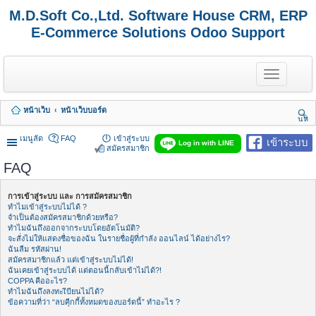
M.D.Soft Co.,Ltd. Software House CRM, ERP
E-Commerce Solutions Odoo Support
T
o
g
g
หน้าเว็บ
หน้าเว็บบอร์ด
l
นห
e
า
n
เมนูลัด
FAQ
เข้าสู่ระบบ
เข้าระบบ
Log in with LINE
a
สมัครสมาชิก
v
FAQ
i
g
a
การเข้าสู่ระบบ และ การสมัครสมาชิก
t
ทำไมเข้าสู่ระบบไม่ได้ ?
i
จำเป็นต้องสมัครสมาชิกด้วยหรือ?
o
ทำไมฉันถึงออกจากระบบโดยอัตโนมัติ?
n
จะสั่งไม่ให้แสดงชื่อของฉัน ในรายชื่อผู้ที่กำลัง ออนไลน์ ได้อย่างไร?
ฉันลืม รหัสผ่าน!
สมัครสมาชิกแล้ว แต่เข้าสู่ระบบไม่ได้!
ฉันเคยเข้าสู่ระบบได้ แต่ตอนนี้กลับเข้าไม่ได้?!
COPPA คืออะไร?
ทำไมฉันถึงลงทะเีบียนไม่ได้?
ข้อความที่ว่า “ลบคุีกกี้ทั้งหมดของบอร์ดนี้” ทำอะไร ?