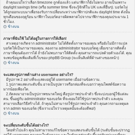
ถ้าคุณแน่ใจว่าเลือก timezone ถูกต้องแล้ว แต่นาฬิกาก็ยังไม่ตรง อาจเป็นเพราะ
daylight savings time (หรือ summer time ซึ่งจะรู้จักดีใน UK และที่อื่นๆ). บอร์ดไม่
ได้ถูกออกแบบมาเพื่อรองรับการเปลี่ยนระหว่างนาฬิกาปกติและ daylight time ดังนั้น
ทุกเดือนของฤดูร้อน นาฬิกาในบอร์ดอาจผิดพลาดไปจากนาฬิกาของคุณประมาณ 1
ชั่วโมง.
ข้างบน
ภาษาที่ฉันใช้ ไม่ได้อยู่ในรายการให้เลือก!
สาเหตุอาจเกิดจาก administrator ไม่ได้ติดตั้งภาษาของคุณ หรือยังไม่มีการแปล
บอร์ดให้เป็นภาษาของคุณ. ลองถาม administrator ของบอร์ดดู เผื่อเขาอาจติดตั้ง
ภาษาที่คุณต้องการได้ ถ้ายังไม่พบภาษาให้ติดตั้ง คุณสามารถแปลด้วยตัวเองได้. คุณ
จะพบข้อมูลเพิ่มเติมที่เว็บของ phpBB Group (จะเห็นลิงค์ที่ด้านล่างของหน้า)
ข้างบน
จะแสดงรูปภาพด้านล่าง username อย่างไร?
มีรูปภาพ 2 อย่างที่จะแสดงอยู่ใต้ username เมื่ออ่านข้อความ.
1.รูปภาพแสดงระดับขั้น อาจเป็นรูปดาวหรือกล่องที่จะบอกว่าคุณโพสต์ข้อความ
มากน้อยเพียงใด.
2.ถัดลงมาอาจเป็นรูปภาพขนาดใหญ่ คือรูปภาพประจำตัว ซึ่งจะบ่งบอกผู้ใช้แต่ละ
คน. ขึ้นอยู่กับ administrator ของบอร์ด ที่จะยอมให้ใช้รูปภาพประจำตัว และคุณ
สามารถเลือกวิธีสร้างได้. ถ้าคุณไม่สามารถใช้รูปภาพประจำตัว คุณควรถามเหตุผล
จาก admin ของบอร์ด (ซึ่งเราแน่ใจว่าเหตุผลนั้นจะต้องดีพอ!)
ข้างบน
จะเปลี่ยนระดับขั้นได้อย่างไร?
โดยทั่วไปแล้ว คุณไม่สามารถแก้ไขข้อความแสดงระดับขั้นได้ (ระดับขั้นจะปรากฏ