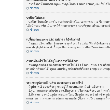
จะเปลี่ยนแปลงการตั้งค่าได้อย่างไร?
การตั้งค่าทั้งหมดของคุณ (ถ้าคุณได้สมัครสมาชิกแล้ว) จะเก็บไว้ในฐ
ข้างบน
นาฬิกาไม่ตรง!
นาฬิกาในบอร์ด อาจไม่ตรงกับนาฬิกาในประเทศของคุณ ซึ่งคุณควรทำกา
ได้สมัครสมาชิก เป็นการดีที่คุณควรจะทำ ก่อนที่คุณจะคำนวณเวลาผ
ข้างบน
เปลี่ยน timezone แล้ว แต่เวลา ก็ยังไม่ตรง!
ถ้าคุณแน่ใจว่าเลือก timezone ถูกต้องแล้ว แต่นาฬิกาก็ยังไม่ตรง อ
และ daylight time ดังนั้นทุกเดือนของฤดูร้อน นาฬิกาในบอร์ดอา
ข้างบน
ภาษาที่ฉันใช้ ไม่ได้อยู่ในรายการให้เลือก!
สาเหตุอาจเกิดจาก administrator ไม่ได้ติดตั้งภาษาของคุณ หรือยั
แปลด้วยตัวเองได้. คุณจะพบข้อมูลเพิ่มเติมที่เว็บของ phpBB Group (
ข้างบน
จะแสดงรูปภาพด้านล่าง username อย่างไร?
มีรูปภาพ 2 อย่างที่จะแสดงอยู่ใต้ username เมื่ออ่านข้อความ.
1.รูปภาพแสดงระดับขั้น อาจเป็นรูปดาวหรือกล่องที่จะบอกว่าคุณ
2.ถัดลงมาอาจเป็นรูปภาพขนาดใหญ่ คือรูปภาพประจำตัว ซึ่งจะบ่งบอก
คุณควรถามเหตุผลจาก admin ของบอร์ด (ซึ่งเราแน่ใจว่าเหตุผลนั้นจ
ข้างบน