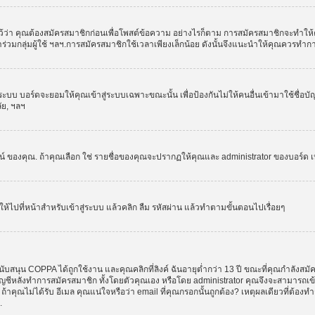
ว่า คุณต้องสมัครสมาชิกก่อนเพื่อโพสต์ข้อความ อย่างไรก็ตาม การสมัครสมาชิกจะทำให้คุณส
รเข้าร่วมกลุ่มผู้ใช้ ฯลฯ.การสมัครสมาชิกใช้เวลาเพียงเล็กน้อย ดังนั้นจึงแนะนำให้คุณควรทำ
ระบบ บอร์ดจะยอมให้คุณเข้าสู่ระบบเฉพาะขณะนั้น เพื่อป้องกันไม่ให้คนอื่นเข้ามาใช้ชื่อบ
ลัย, ฯลฯ
งคุณ. ถ้าคุณเลือก ใช่ รายชื่อของคุณจะปรากฏให้คุณและ administrator ของบอร์ด เห็นเท่
ให้ไปที่หน้าสำหรับเข้าสู่ระบบ แล้วคลิก ลืม รหัสผ่าน แล้วทำตามขั้นตอนไปเรื่อยๆ
ับสนุน COPPA ได้ถูกใช้งาน และคุณคลิกที่ลิงค์ ฉันอายุต่ำกว่า 13 ปี ขณะที่คุณกำลังสมั
อบัญชีหลังทำการสมัครสมาชิก ทั้งโดยตัวคุณเอง หรือโดย administrator คุณจึงจะสามารถเ
, ถ้าคุณไม่ได้รับ อีเมล คุณแน่ใจหรือว่า email ที่คุณกรอกนั้นถูกต้อง? เหตุผลเดียวที่ต้อง
.