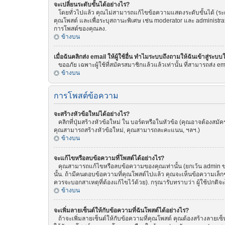
จะเปลี่ยนระดับขั้นได้อย่างไร?
โดยทั่วไปแล้ว คุณไม่สามารถแก้ไขข้อความแสดงระดับขั้นได้ (ระดับ
คุณโพสต์ และเพื่อระบุสถานะพิเศษ เช่น moderator และ administrat
การโพสต์ของคุณลง.
ข้างบน
เมื่อฉันคลิกส่ง email ให้ผู้ใช้อื่น ทำไมระบบถึงถามให้ฉันเข้าสู่ระบบ
ขออภัย เฉพาะผู้ใช้ที่สมัครสมาชิกแล้วแล้วเท่านั้น ที่สามารถส่ง emai
ข้างบน
การโพสต์ข้อความ
จะสร้างหัวข้อใหม่ได้อย่างไร?
คลิกที่ปุ่มสร้างหัวข้อใหม่ ใน บอร์ดหรือในหัวข้อ (คุณอาจต้องสม
คุณสามารถสร้างหัวข้อใหม่, คุณสามารถละคะแนน, ฯลฯ.)
ข้างบน
จะแก้ไขหรือลบข้อความที่โพสต์ได้อย่างไร?
คุณสามารถแก้ไขหรือลบข้อความของคุณเท่านั้น (ยกเว้น admin ของ
นั้น. ถ้ามีคนตอบข้อความที่คุณโพสต์ไปแล้ว คุณจะเห็นข้อความเล็กๆ
ควรจะบอกสาเหตุที่ต้องแก้ไขไว้ด้วย). กรุณารับทราบว่า ผู้ใช้ปกติจ
ข้างบน
จะเพิ่มลายเซ็นต์ให้กับข้อความที่ฉันโพสต์ได้อย่างไร?
ถ้าจะเพิ่มลายเซ็นต์ให้กับข้อความที่คุณโพสต์ คุณต้องสร้างลายเซ็น