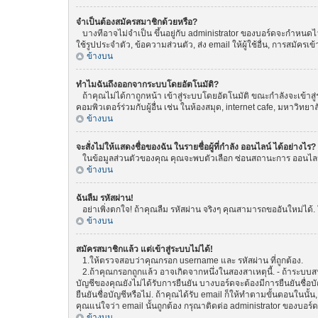
จำเป็นต้องสมัครสมาชิกด้วยหรือ?
บางทีอาจไม่จำเป็น ขึ้นอยู่กับ administrator ของบอร์ดจะกำหนดไว้
ใช้รูปประจำตัว, ข้อความส่วนตัว, ส่ง email ให้ผู้ใช้อื่น, การสมัค
ข้างบน
ทำไมฉันถึงออกจากระบบโดยอัตโนมัติ?
ถ้าคุณไม่ได้กาถูกหน้า เข้าสู่ระบบโดยอัตโนมัติ ขณะกำลังจะเข้าสู่
คอมพิวเตอร์ร่วมกับผู้อื่น เช่น ในห้องสมุด, internet cafe, มหาวิทยา
ข้างบน
จะสั่งไม่ให้แสดงชื่อของฉัน ในรายชื่อผู้ที่กำลัง ออนไลน์ ได้อย่างไร?
ในข้อมูลส่วนตัวของคุณ คุณจะพบตัวเลือก ซ่อนสถานะการ ออนไลน์ ขอ
ข้างบน
ฉันลืม รหัสผ่าน!
อย่าเพิ่งตกใจ! ถ้าคุณลืม รหัสผ่าน จริงๆ คุณสามารถขออันใหม่ได้. 
ข้างบน
สมัครสมาชิกแล้ว แต่เข้าสู่ระบบไม่ได้!
1.ให้ตรวจสอบว่าคุณกรอก username และ รหัสผ่าน ที่ถูกต้อง.
2.ถ้าคุณกรอกถูกแล้ว อาจเกิดจากหนึ่งในสองสาเหตุนี้. - ถ้าระบบสน
บัญชีของคุณยังไม่ได้รับการยืนยัน บางบอร์ดจะต้องมีการยืนยันชื่
ยืนยันชื่อบัญชีหรือไม่. ถ้าคุณได้รับ email ก็ให้ทำตามขั้นตอนในนั้น
คุณแน่ใจว่า email นั้นถูกต้อง กรุณาติดต่อ administrator ของบอร์ด
ข้างบน