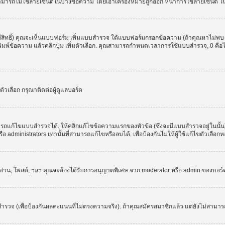
สามารถไม่ใช้ลายเซ็นต์ในบางข้อความ โดยเอาเครื่องหมายถูกออก หน้าการใช้ลายเซ็นต์ 
มีสิทธิ์) คุณจะเห็นแบบฟอร์ม เพิ่มแบบสำรวจ ใต้แบบฟอร์มกรอกข้อความ (ถ้าคุณหาไม่พบ
ให้พิมพ์ข้อความ แล้วคลิกปุ่ม เพิ่มตัวเลือก. คุณสามารถกำหนดเวลาการใช้แบบสำรวจ, 0 คื
วเลือก กรุณาติดต่อผู้ดูแลบอร์ด
รถแก้ไขแบบสำรวจได้. ให้คลิกแก้ไขข้อความแรกของหัวข้อ (ซึ่งจะมีแบบสำรวจอยู่ในนั้
administrators เท่านั้นที่สามารถแก้ไขหรือลบได้. เพื่อป้องกันไม่ให้ผู้ใช้แก้ไขตัวเลื
, อ่าน, โพสต์, ฯลฯ คุณจะต้องได้รับการอนุญาตพิเศษ จาก moderator หรือ admin ของบอร
ำรวจ (เพื่อป้องกันผลคะแนนที่ไม่ตรงความจริง). ถ้าคุณสมัครสมาชิกแล้ว แต่ยังไม่สามาร