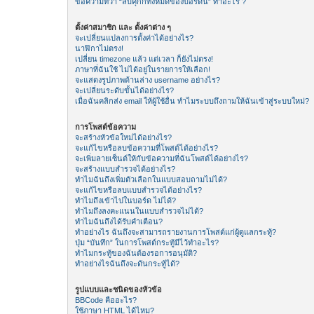
ข้อความที่ว่า “ลบคุีกกี้ทั้งหมดของบอร์ดนี้” ทำอะไร ?
ตั้งค่าสมาชิก และ ตั้งค่าต่าง ๆ
จะเปลี่ยนแปลงการตั้งค่าได้อย่างไร?
นาฬิกาไม่ตรง!
เปลี่ยน timezone แล้ว แต่เวลา ก็ยังไม่ตรง!
ภาษาที่ฉันใช้ ไม่ได้อยู่ในรายการให้เลือก!
จะแสดงรูปภาพด้านล่าง username อย่างไร?
จะเปลี่ยนระดับขั้นได้อย่างไร?
เมื่อฉันคลิกส่ง email ให้ผู้ใช้อื่น ทำไมระบบถึงถามให้ฉันเข้าสู่ระบบใหม่?
การโพสต์ข้อความ
จะสร้างหัวข้อใหม่ได้อย่างไร?
จะแก้ไขหรือลบข้อความที่โพสต์ได้อย่างไร?
จะเพิ่มลายเซ็นต์ให้กับข้อความที่ฉันโพสต์ได้อย่างไร?
จะสร้างแบบสำรวจได้อย่างไร?
ทำไมฉันถึงเพิ่มตัวเลือกในแบบสอบถามไม่ได้?
จะแก้ไขหรือลบแบบสำรวจได้อย่างไร?
ทำไมถึงเข้าไปในบอร์ด ไม่ได้?
ทำไมถึงลงคะแนนในแบบสำรวจไม่ได้?
ทำไมฉันถึงได้รับคำเตือน?
ทำอย่างไร ฉันถึงจะสามารถรายงานการโพสต์แก่ผู้ดูแลกระทู้?
ปุ่ม “บันทึก” ในการโพสต์กระทู้มีไว้ทำอะไร?
ทำไมกระทู้ของฉันต้องรอการอนุมัติ?
ทำอย่างไรฉันถึงจะดันกระทู้ได้?
รูปแบบและชนิดของหัวข้อ
BBCode คืออะไร?
ใช้ภาษา HTML ได้ไหม?