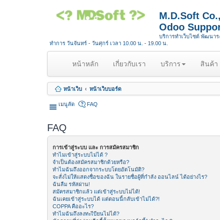
M.D.Soft Co
Odoo Suppor
บริการทำเว็บไซต์ พัฒนา
ทำการ วันจันทร์ - วันศุกร์ เวลา 10.00 น. - 19.00 น.
(
หน้าหลัก
เกี่ยวกับเรา
บริการ
สินค้า
c
u
หน้าเว็บ
หน้าเว็บบอร์ด
r
r
เมนูลัด
FAQ
e
n
FAQ
t
)
การเข้าสู่ระบบ และ การสมัครสมาชิก
ทำไมเข้าสู่ระบบไม่ได้ ?
จำเป็นต้องสมัครสมาชิกด้วยหรือ?
ทำไมฉันถึงออกจากระบบโดยอัตโนมัติ?
จะสั่งไม่ให้แสดงชื่อของฉัน ในรายชื่อผู้ที่กำลัง ออนไลน์ ได้อย่างไร?
ฉันลืม รหัสผ่าน!
สมัครสมาชิกแล้ว แต่เข้าสู่ระบบไม่ได้!
ฉันเคยเข้าสู่ระบบได้ แต่ตอนนี้กลับเข้าไม่ได้?!
COPPA คืออะไร?
ทำไมฉันถึงลงทะเีบียนไม่ได้?