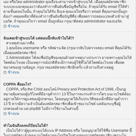
เอง หรือโดย administrator คุณจึงจะสามารถเข้าสู่ระบบได้. เมื่อคุณสมัครสมาชิก
ระบบจะบอกคุณเองว่าต้องทำการยืนยันชื่อบัญชีหรือไม่. ถ้าคุณได้รับ email ก็ให้ทำ
ตามขั้นตอนในนั้น, ถ้าคุณไม่ได้รับ อีเมล คุณแน่ใจหรือว่า email ที่คุณกรอกนั้นถูก
ต้อง? เหตุผลเดียวที่ต้องทำการยืนยันชื่อบัญชีคือ เพื่อลดการปลอมแปลงตัวเข้ามาสู่
บอร์ด. ถ้าคุณแน่ใจว่า email นั้นถูกต้อง กรุณาติดต่อ administrator ของบอร์ด.
ข้างบน
ฉันเคยเข้าสู่ระบบได้ แต่ตอนนี้กลับเข้าไม่ได้?!
สาเหตุส่วนมากคือ
1.คุณป้อน username หรือ รหัสผ่าน ผิด (กรุณากลับไปตรวจสอบ email ที่คุณได้รับ
เมื่อคุณสมัครสมาชิก)
2.Administrator ได้ลบชื่อบัญชีของคุณด้วยสาเหตุบางประการ อาจเพราะคุณไม่ได้
โพสต์อะไรเลย เป็นเหตุการณ์ปกติที่จะมีการลบผู้ใช้ที่ไม่ได้โพสต์อะไรเลย เพื่อลด
ขนาดของฐานข้อมูล. กรุณาลองสมัครสมาชิกอีกครั้ง แล้วถามถึงสาเหตุดู.
ข้างบน
COPPA คืออะไร?
COPPA, หรือ the Child ออนไลน์ Privacy and Protection Act of 1998, เป็นกฏ
หมายคุ้มครองผู้บริโภคที่มีอายุต่ำกว่า 13 ปีในการจะกระทำการใดๆ บนเวบไซต์ต้อง
อยู่ภายใต้การดูแลของผู้ปกครอง, โดยอนุญาตให้เก็บประวัติของเด็กที่มีอายุต่ำกว่า
13 ปี หากมีความจำเป็นต้องสมัครสมาชิกเพื่อเข้าชมเวบไซต์ แต่ต้องระบุชื่อผู้
ปกครองด้วย แต่ phpBB ไม่มีการใช้งานในส่วนนี้
ข้างบน
ทำไมฉันถึงลงทะเีบียนไม่ได้?
เป็นไปได้ว่าผู้ดูแลระบบได้แบน IP Address หรือ ไม่อนุญาตให้ใช้ชื่อ Username นี้
ในการสมัคร เจ้าของเวบไซต์อาจจะไม่เปิดในส่วนของการสมัครสมาชิก เพราะไม่