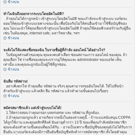
ข้างบน
ทำไมฉันถึงออกจากระบบโดยอัตโนมัติ?
ถ้าคุณไม่ได้กาถูกหน้า เข้าสู่ระบบโดยอัตโนมัติ ขณะกำลังจะเข้าสู่ระบบ บอร์ดจะ
ยอมให้คุณเข้าสู่ระบบเฉพาะขณะนั้น เพื่อป้องกันไม่ให้คนอื่นเข้ามาใช้ชื่อบัญชีของ
คุณ.ไม่แนะนำให้คุณเลือกเข้าสู่ระบบโดยอัตโนมัติ ถ้าคุณใช้คอมพิวเตอร์ร่วมกับผู้อื่น
เช่น ในห้องสมุด, internet cafe, มหาวิทยาลัย, ฯลฯ
ข้างบน
จะสั่งไม่ให้แสดงชื่อของฉัน ในรายชื่อผู้ที่กำลัง ออนไลน์ ได้อย่างไร?
ในข้อมูลส่วนตัวของคุณ คุณจะพบตัวเลือก ซ่อนสถานะการ ออนไลน์ ของคุณ. ถ้า
คุณเลือก ใช่ รายชื่อของคุณจะปรากฏให้คุณและ administrator ของบอร์ด เห็น
เท่านั้น และคุณจะถูกนับเป็นผู้ใช้ที่ถูกซ่อน.
ข้างบน
ฉันลืม รหัสผ่าน!
อย่าเพิ่งตกใจ! ถ้าคุณลืม รหัสผ่าน จริงๆ คุณสามารถขออันใหม่ได้. ให้ไปที่หน้า
สำหรับเข้าสู่ระบบ แล้วคลิก ลืม รหัสผ่าน แล้วทำตามขั้นตอนไปเรื่อยๆ
ข้างบน
สมัครสมาชิกแล้ว แต่เข้าสู่ระบบไม่ได้!
1.ให้ตรวจสอบว่าคุณกรอก username และ รหัสผ่าน ที่ถูกต้อง.
2.ถ้าคุณกรอกถูกแล้ว อาจเกิดจากหนึ่งในสองสาเหตุนี้. - ถ้าระบบสนับสนุน COPPA
ได้ถูกใช้งาน และคุณคลิกที่ลิงค์ ฉันอายุต่ำกว่า 13 ปี ขณะที่คุณกำลังสมัครสมาชิก
คุณจะต้องทำตามขั้นตอนที่คุณได้รับ. - อาจเป็นเพราะชื่อบัญชีของคุณยังไม่ได้รับการ
ยืนยัน บางบอร์ดจะต้องมีการยืนยันชื่อบัญชีหลังทำการสมัครสมาชิก ทั้งโดยตัวคุณ