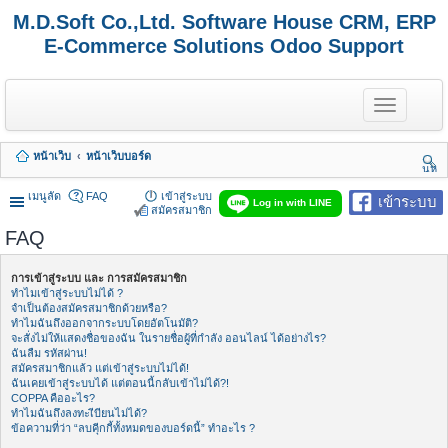
M.D.Soft Co.,Ltd. Software House CRM, ERP
E-Commerce Solutions Odoo Support
T
o
g
g
หน้าเว็บ
หน้าเว็บบอร์ด
l
นห
e
า
n
เมนูลัด
FAQ
เข้าสู่ระบบ
เข้าระบบ
Log in with LINE
a
สมัครสมาชิก
v
FAQ
i
g
a
การเข้าสู่ระบบ และ การสมัครสมาชิก
t
ทำไมเข้าสู่ระบบไม่ได้ ?
i
จำเป็นต้องสมัครสมาชิกด้วยหรือ?
o
ทำไมฉันถึงออกจากระบบโดยอัตโนมัติ?
n
จะสั่งไม่ให้แสดงชื่อของฉัน ในรายชื่อผู้ที่กำลัง ออนไลน์ ได้อย่างไร?
ฉันลืม รหัสผ่าน!
สมัครสมาชิกแล้ว แต่เข้าสู่ระบบไม่ได้!
ฉันเคยเข้าสู่ระบบได้ แต่ตอนนี้กลับเข้าไม่ได้?!
COPPA คืออะไร?
ทำไมฉันถึงลงทะเีบียนไม่ได้?
ข้อความที่ว่า “ลบคุีกกี้ทั้งหมดของบอร์ดนี้” ทำอะไร ?