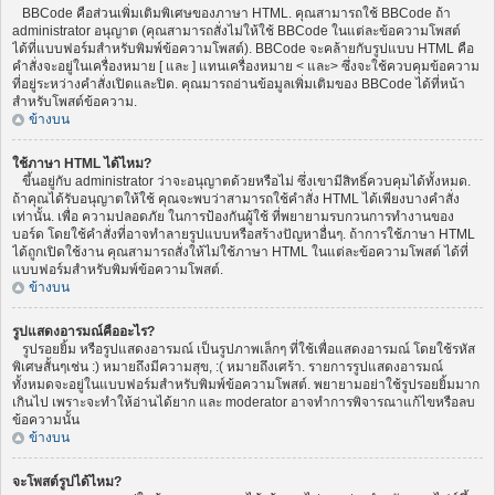
BBCode คือส่วนเพิ่มเติมพิเศษของภาษา HTML. คุณสามารถใช้ BBCode ถ้า
administrator อนุญาต (คุณสามารถสั่งไม่ให้ใช้ BBCode ในแต่ละข้อความโพสต์
ได้ที่แบบฟอร์มสำหรับพิมพ์ข้อความโพสต์). BBCode จะคล้ายกับรูปแบบ HTML คือ
คำสั่งจะอยู่ในเครื่องหมาย [ และ ] แทนเครื่องหมาย < และ> ซึ่งจะใช้ควบคุมข้อความ
ที่อยู่ระหว่างคำสั่งเปิดและปิด. คุณมารถอ่านข้อมูลเพิ่มเติมของ BBCode ได้ที่หน้า
สำหรับโพสต์ข้อความ.
ข้างบน
ใช้ภาษา HTML ได้ไหม?
ขึ้นอยู่กับ administrator ว่าจะอนุญาตด้วยหรือไม่ ซึ่งเขามีสิทธิ์ควบคุมได้ทั้งหมด.
ถ้าคุณได้รับอนุญาตให้ใช้ คุณจะพบว่าสามารถใช้คำสั่ง HTML ได้เพียงบางคำสั่ง
เท่านั้น. เพื่อ ความปลอดภัย ในการป้องกันผู้ใช้ ที่พยายามรบกวนการทำงานของ
บอร์ด โดยใช้คำสั่งที่อาจทำลายรูปแบบหรือสร้างปัญหาอื่นๆ. ถ้าการใช้ภาษา HTML
ได้ถูกเปิดใช้งาน คุณสามารถสั่งให้ไม่ใช้ภาษา HTML ในแต่ละข้อความโพสต์ ได้ที่
แบบฟอร์มสำหรับพิมพ์ข้อความโพสต์.
ข้างบน
รูปแสดงอารมณ์คืออะไร?
รูปรอยยิ้ม หรือรูปแสดงอารมณ์ เป็นรูปภาพเล็กๆ ที่ใช้เพื่อแสดงอารมณ์ โดยใช้รหัส
พิเศษสั้นๆเช่น :) หมายถึงมีความสุข, :( หมายถึงเศร้า. รายการรูปแสดงอารมณ์
ทั้งหมดจะอยู่ในแบบฟอร์มสำหรับพิมพ์ข้อความโพสต์. พยายามอย่าใช้รูปรอยยิ้มมาก
เกินไป เพราะจะทำให้อ่านได้ยาก และ moderator อาจทำการพิจารณาแก้ไขหรือลบ
ข้อความนั้น
ข้างบน
จะโพสต์รูปได้ไหม?