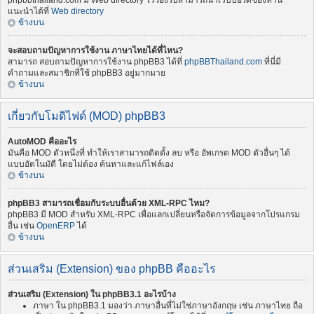
phpbbthailand.com มี Web directory ไว้รองรับสามารถนำเว็บบอร์ดของท่าน
แนะนำได้ที่
Web directory
ข้างบน
จะสอบถามปัญหาการใช้งาน ภาษาไทยได้ที่ไหน?
สามารถ สอบถามปัญหาการใช้งาน phpBB3 ได้ที่
phpBBThailand.com
ที่นี่มี
คำถามและสมาชิกที่ใช้ phpBB3 อยู่มากมาย
ข้างบน
เกี่ยวกับโมดิไฟด์ (MOD) phpBB3
AutoMOD คืออะไร
มันคือ MOD ตัวหนึ่งที่ ทำให้เราสามารถติดตั้ง ลบ หรือ อัพเกรด MOD ตัวอื่นๆ ได้
แบบอัตโนมัตื โดยไม่ต้อง ค้นหาและแก้ไฟล์เอง
ข้างบน
phpBB3 สามารถเชื่อมกับระบบอื่นด้วย XML-RPC ไหม?
phpBB3 มี MOD สำหรับ XML-RPC เพื่อแลกเปลี่ยนหรือจัดการข้อมูลจากโปรแกรม
อื่น เช่น
OpenERP
ได้
ข้างบน
ส่วนเสริม (Extension) ของ phpBB คืออะไร
ส่วนเสริม (Extension) ใน phpBB3.1 อะไรบ้าง
ภาษา ใน phpBB3.1 มองว่า ภาษาอื่นที่ไม่ใช่ภาษาอังกฤษ เช่น ภาษาไทย ถือ