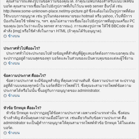
คุณสามารถแสดงรูปในข้อความของคุณได้. ถ้าคุณไม่พบกล่องสำหรับแนบไฟล์ขึ้น
บอร์ด คุณสามารถเชื่อมโยงไปยังรูปภาพที่เก็บไว้บน web server อื่นๆได้ เช่น
http://www.some-unknown-place.net/my-picture.gif ซึ่งจะต้องไม่เป็นรูปภาพที่ต้อง
ใช้ระบบการอนุญาต เช่น รูปในกล่องจดหมายของ hotmail หรือ yahoo, เว็บที่มีการ
ป้องกันโดยใช้ รหัสผ่าน, ฯลฯ. คุณไม่สามารถเชื่อมโยงไปยังรูปภาพที่อยู่บนเครื่อง PC
ของคุณ (ยกเว้นว่าจะเป็น server สาธารณะ). การแสดงรูปภาพ ให้ใช้ BBCode ด้วย
คำสั่ง [img] หรือใช้คำสั่งในภาษา HTML (ถ้าคุณได้รับอนุญาต).
ข้างบน
ประกาศทั่วไปคืออะไร?
ประกาศทั่วไปจะประกอบไปด้วยข้อมูลที่สำคัญที่ผู้ดูแลบอร์ดต้องการจะบอกคุณ มัน
จะปรากฏอยู่ด้านบนสุดของทุก บอร์ดและในส่วนของแป้นควบคุมของแต่ละผู้ใช้งาน
ข้างบน
ข้อความประกาศ คืออะไร?
ข้อความประกาศ จะมีข้อมูลสำคัญ ที่คุณควรอ่านทันที. ข้อความประกาศ จะปรากฏ
อยู่ที่ด้านบนของทุกหน้าใน บอร์ดที่มีการโพสต์ไว้. ซึ่งคุณจะสามารถโพสต์ข้อความ
ประกาศได้หรือไม่นั้น ขึ้นอยู่กับการอนุญาตของ administrator.
ข้างบน
หัวข้อ ปักหมุด คืออะไร?
หัวข้อ ปักหมุด จะปรากฏอยู่ใต้ข้อความประกาศ เฉพาะหน้าแรกเท่านั้น. ซึ่งค่อน
ข้างสำคัญ ดังนั้นคุณควรอ่านเมื่อมีโอกาส. เช่นเดียวกันกับข้อความประกาศ คือ
administrator จะเป็นผู้ทำการอนุญาตให้คุณสามารถโพสต์หัวข้อ ปักหมุด ได้ในแต่ละ
บอร์ด.
ข้างบน