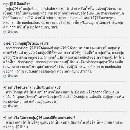
กลุ่มผู้ใช้ คืออะไร?
กลุ่มผู้ใช้ เป็นกลุ่มที่ administrator ของบอร์ดทำการจัดตั้งขึ้น. แต่ละผู้ใช้สามารถ
เป็นสมาชิกในหลายๆกลุ่มพร้อมกัน (ซึ่งแตกต่างจากบอร์ดอื่นๆ) และสามารถกำหนด
สิทธิ์กับแต่ละกลุ่มได้. ช่วยให้ administrator สามารถกำหนดให้ผู้ใช้หลายๆคน
สามารถเป็น moderators ของแต่ละ บอร์ดได้ง่ายขึ้น หรืออนุญาตให้สมาชิกในกลุ่ม
สามารถเข้าไปใน บอร์ดส่วนตัว, ฯลฯ.
ข้างบน
จะเข้าร่วมกลุ่มผู้ใช้ได้อย่างไร?
การเข้าร่วมกลุ่มผู้ใช้ ให้คลิกลิงค์ กลุ่มผู้ใช้ ที่ด้านบนของแต่ละหน้า (ขึ้นอยู่กับรูป
แบบที่ใช้) แล้วคุณจะเห็นกลุ่มที่มีทั้งหมด. อาจไม่ใช่ทุกกลุ่มที่เป็น กลุ่มเปิด, บางกลุ่ม
อาจถูกปิด และอาจถูกซ่อน. ถ้ากลุ่มนั้นเปิด คุณสามารถส่งคำขอเข้าร่วมกลุ่มได้ โดย
คลิกที่ปุ่มเข้าร่วมกลุ่ม. moderator ของกลุ่มผู้ใช้นั้นจะต้องทำการอนุญาตให้คุณเสีย
ก่อน, เขาอาจถามถึงเหตุผลในการเข้าร่วมกลุ่มผู้ใช้. กรุณาอย่ารบกวน moderator
ของกลุ่ม ถ้าเขาปฏิเสธคำขอของคุณ ด้วยเหตุผลบางประการ.
ข้างบน
ทำอย่างไรฉันจะกลายเป็นหัวหน้ากลุ่ม?
หัวหน้ากลุ่ม คือเป็นคนที่มีอำนาจในการอนุมัติ เมื่อ กลุ่มผู้ใช้ถูกสร้างโดยผู้ดูแล
บอร์ด ถ้าคุณสนใจจะเป็นหัวหน้ากลุ่มหรือสนใจสร้างกลุ่ม คุณต้องติดต่อผู้ดูแลบอร์ด
ลองส่งข้อความส่วนตัวถงผู้ดูแลบอร์ด
ข้างบน
ทำอย่างไง ให้บางกลุ่มผู้ใช้แสดงสีที่แตกต่างกัน ?
สามารถทำได้ โดยให้ผู้ดูแลบอร์ดเป็นคนดำเนินการให้ เพื่อให้เห็นความแตกต่าง
ของกลุ่มผู้ใช้งาน.