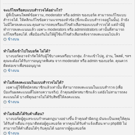
จะแก้ไขหรือลบแบบสำรวจได้อย่างไร?
ผู้ที่เป็นคนโพสต์ข้อความ, moderator หรือ admin ของบอร์ด สามารถแก้ไขแบบ
สำรวจได้. ให้คลิกแก้ไขข้อความแรกของหัวข้อ (ซึ่งจะมีแบบสำรวจอยู่ในนั้น). ถ้ายัง
ไม่มีใครลงคะแนน คุณสามารถลบหรือแก้ไขตัวเลือกของแบบสำรวจได้ แต่ถ้ามีผู้
ทำการลงคะแนนแล้ว เฉพาะ moderators หรือ administrators เท่านั้นที่สามารถ
แก้ไขหรือลบได้. เพื่อป้องกันไม่ให้ผู้ใช้แก้ไขตัวเลือกหลังจากลงคะแนนไปแล้ว
ข้างบน
ทำไมถึงเข้าไปในบอร์ด ไม่ได้?
บางบอร์ดอาจจำกัดให้กับผู้ใช้บางคนหรือบางกลุ่ม. ถ้าจะเข้าไปดู, อ่าน, โพสต์, ฯลฯ
คุณจะต้องได้รับการอนุญาตพิเศษ จาก moderator หรือ admin ของบอร์ด. คุณควร
ติดต่อเขาเพื่อขออนุญาต
ข้างบน
ทำไมถึงลงคะแนนในแบบสำรวจไม่ได้?
เฉพาะผู้ใช้ที่สมัครสมาชิกแล้วเท่านั้น ที่สามารถลงคะแนนในแบบสำรวจ (เพื่อ
ป้องกันผลคะแนนที่ไม่ตรงความจริง). ถ้าคุณสมัครสมาชิกแล้ว แต่ยังไม่สามารถลง
คะแนนได้ บางทีคุณอาจไม่ได้รับสิทธิ์ให้ลงคะแนน.
ข้างบน
ทำไมฉันถึงได้รับคำเตือน?
บางบอร์ดผู้ดูแลระบบกำหนดกฏบางอย่างขึ้น ถ้าคุณทำผิดกฏ มันจะเป็นเหตุให้คุณ
ได้รับคำเตือน กรุณาติดต่อผู้ดูแลบอร์ด หากคุณได้รับคำแจ้งเตือน ทาง phpBB ไม่
สามารถให้คำเตือนได้ๆ กับคุณได้ นอกจากผู้ดูแลบอร์ด
ข้างบน