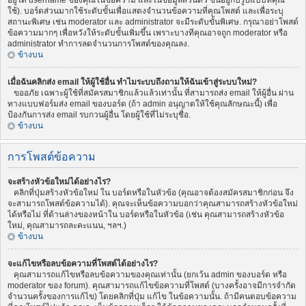
อยู่ใต้ username ของคุณในข้อความ และในข้อมูลส่วนตัว ขึ้นอยู่กับรูปแบบที่คุณ
ใช้). บอร์ดส่วนมากใช้ระดับขั้นเพื่อแสดงจำนวนข้อความที่คุณโพสต์ และเพื่อระบุ
สถานะพิเศษ เช่น moderator และ administrator จะมีระดับขั้นพิเศษ. กรุณาอย่าโพสต์
ข้อความมากๆ เพื่อหวังให้ระดับขั้นเพิ่มขึ้น เพราะบางทีคุณอาจถูก moderator หรือ
administrator ทำการลดจำนวนการโพสต์ของคุณลง.
ข้างบน
เมื่อฉันคลิกส่ง email ให้ผู้ใช้อื่น ทำไมระบบถึงถามให้ฉันเข้าสู่ระบบใหม่?
ขออภัย เฉพาะผู้ใช้ที่สมัครสมาชิกแล้วแล้วเท่านั้น ที่สามารถส่ง email ให้ผู้อื่น ผ่าน
ทางแบบฟอร์มส่ง email ของบอร์ด (ถ้า admin อนุญาตให้ใช้คุณลักษณะนี้) เพื่อ
ป้องกันการส่ง email รบกวนผู้อื่น โดยผู้ใช้ที่ไม่ระบุชื่อ.
ข้างบน
การโพสต์ข้อความ
จะสร้างหัวข้อใหม่ได้อย่างไร?
คลิกที่ปุ่มสร้างหัวข้อใหม่ ใน บอร์ดหรือในหัวข้อ (คุณอาจต้องสมัครสมาชิกก่อน จึง
จะสามารถโพสต์ข้อความได้). คุณจะเห็นข้อความบอกว่าคุณสามารถสร้างหัวข้อใหม่
ได้หรือไม่ ที่ด้านล่างของหน้าใน บอร์ดหรือในหัวข้อ (เช่น คุณสามารถสร้างหัวข้อ
ใหม่, คุณสามารถละคะแนน, ฯลฯ.)
ข้างบน
จะแก้ไขหรือลบข้อความที่โพสต์ได้อย่างไร?
คุณสามารถแก้ไขหรือลบข้อความของคุณเท่านั้น (ยกเว้น admin ของบอร์ด หรือ
moderator ของ forum). คุณสามารถแก้ไขข้อความที่โพสต์ (บางครั้งอาจมีการจำกัด
จำนวนครั้งของการแก้ไข) โดยคลิกที่ปุ่ม แก้ไข ในข้อความนั้น. ถ้ามีคนตอบข้อความ