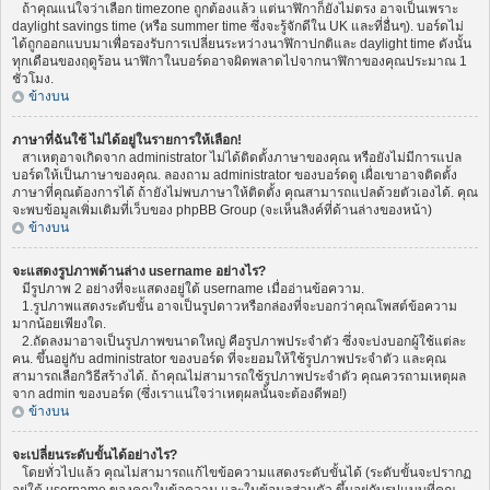
ถ้าคุณแน่ใจว่าเลือก timezone ถูกต้องแล้ว แต่นาฬิกาก็ยังไม่ตรง อาจเป็นเพราะ
daylight savings time (หรือ summer time ซึ่งจะรู้จักดีใน UK และที่อื่นๆ). บอร์ดไม่
ได้ถูกออกแบบมาเพื่อรองรับการเปลี่ยนระหว่างนาฬิกาปกติและ daylight time ดังนั้น
ทุกเดือนของฤดูร้อน นาฬิกาในบอร์ดอาจผิดพลาดไปจากนาฬิกาของคุณประมาณ 1
ชั่วโมง.
ข้างบน
ภาษาที่ฉันใช้ ไม่ได้อยู่ในรายการให้เลือก!
สาเหตุอาจเกิดจาก administrator ไม่ได้ติดตั้งภาษาของคุณ หรือยังไม่มีการแปล
บอร์ดให้เป็นภาษาของคุณ. ลองถาม administrator ของบอร์ดดู เผื่อเขาอาจติดตั้ง
ภาษาที่คุณต้องการได้ ถ้ายังไม่พบภาษาให้ติดตั้ง คุณสามารถแปลด้วยตัวเองได้. คุณ
จะพบข้อมูลเพิ่มเติมที่เว็บของ phpBB Group (จะเห็นลิงค์ที่ด้านล่างของหน้า)
ข้างบน
จะแสดงรูปภาพด้านล่าง username อย่างไร?
มีรูปภาพ 2 อย่างที่จะแสดงอยู่ใต้ username เมื่ออ่านข้อความ.
1.รูปภาพแสดงระดับขั้น อาจเป็นรูปดาวหรือกล่องที่จะบอกว่าคุณโพสต์ข้อความ
มากน้อยเพียงใด.
2.ถัดลงมาอาจเป็นรูปภาพขนาดใหญ่ คือรูปภาพประจำตัว ซึ่งจะบ่งบอกผู้ใช้แต่ละ
คน. ขึ้นอยู่กับ administrator ของบอร์ด ที่จะยอมให้ใช้รูปภาพประจำตัว และคุณ
สามารถเลือกวิธีสร้างได้. ถ้าคุณไม่สามารถใช้รูปภาพประจำตัว คุณควรถามเหตุผล
จาก admin ของบอร์ด (ซึ่งเราแน่ใจว่าเหตุผลนั้นจะต้องดีพอ!)
ข้างบน
จะเปลี่ยนระดับขั้นได้อย่างไร?
โดยทั่วไปแล้ว คุณไม่สามารถแก้ไขข้อความแสดงระดับขั้นได้ (ระดับขั้นจะปรากฏ