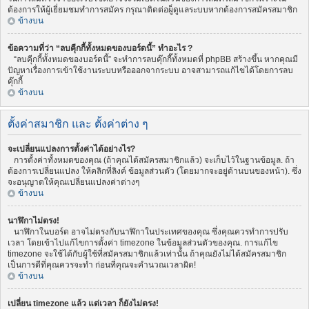
ต้องการให้ผู้เยี่ยมชมทำการสมัคร กรุณาติดต่อผู็ดูแลระบบหากต้องการสมัครสมาชิก
ข้างบน
ข้อความที่ว่า “ลบคุีกกี้ทั้งหมดของบอร์ดนี้” ทำอะไร ?
“ลบคุีกกี้ทั้งหมดของบอร์ดนี้” จะทำการลบคุ๊กกี๊ทั้งหมดที่ phpBB สร้างขึ้น หากคุณมี
ปัญหาเรื่องการเข้าใช้งานระบบหรือออกจากระบบ อาจสามารถแก้ไขได้โดยการลบ
คุ๊กกี้
ข้างบน
ตั้งค่าสมาชิก และ ตั้งค่าต่าง ๆ
จะเปลี่ยนแปลงการตั้งค่าได้อย่างไร?
การตั้งค่าทั้งหมดของคุณ (ถ้าคุณได้สมัครสมาชิกแล้ว) จะเก็บไว้ในฐานข้อมูล. ถ้า
ต้องการเปลี่ยนแปลง ให้คลิกที่ลิงค์ ข้อมูลส่วนตัว (โดยมากจะอยู่ด้านบนของหน้า). ซึ่ง
จะอนุญาตให้คุณเปลี่ยนแปลงค่าต่างๆ
ข้างบน
นาฬิกาไม่ตรง!
นาฬิกาในบอร์ด อาจไม่ตรงกับนาฬิกาในประเทศของคุณ ซึ่งคุณควรทำการปรับ
เวลา โดยเข้าไปแก้ไขการตั้งค่า timezone ในข้อมูลส่วนตัวของคุณ. การแก้ไข
timezone จะใช้ได้กับผู้ใช้ที่สมัครสมาชิกแล้วเท่านั้น ถ้าคุณยังไม่ได้สมัครสมาชิก
เป็นการดีที่คุณควรจะทำ ก่อนที่คุณจะคำนวณเวลาผิด!
ข้างบน
เปลี่ยน timezone แล้ว แต่เวลา ก็ยังไม่ตรง!