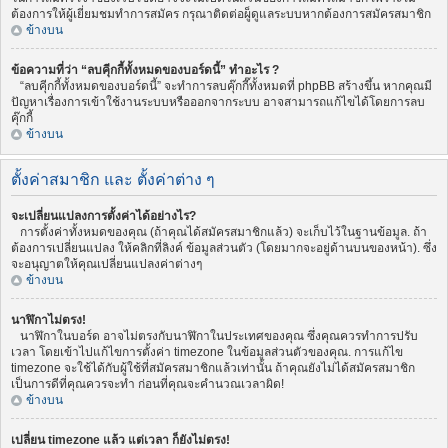
ต้องการให้ผู้เยี่ยมชมทำการสมัคร กรุณาติดต่อผู็ดูแลระบบหากต้องการสมัครสมาชิก
ข้างบน
ข้อความที่ว่า “ลบคุีกกี้ทั้งหมดของบอร์ดนี้” ทำอะไร ?
“ลบคุีกกี้ทั้งหมดของบอร์ดนี้” จะทำการลบคุ๊กกี๊ทั้งหมดที่ phpBB สร้างขึ้น หากคุณมี
ปัญหาเรื่องการเข้าใช้งานระบบหรือออกจากระบบ อาจสามารถแก้ไขได้โดยการลบ
คุ๊กกี้
ข้างบน
ตั้งค่าสมาชิก และ ตั้งค่าต่าง ๆ
จะเปลี่ยนแปลงการตั้งค่าได้อย่างไร?
การตั้งค่าทั้งหมดของคุณ (ถ้าคุณได้สมัครสมาชิกแล้ว) จะเก็บไว้ในฐานข้อมูล. ถ้า
ต้องการเปลี่ยนแปลง ให้คลิกที่ลิงค์ ข้อมูลส่วนตัว (โดยมากจะอยู่ด้านบนของหน้า). ซึ่ง
จะอนุญาตให้คุณเปลี่ยนแปลงค่าต่างๆ
ข้างบน
นาฬิกาไม่ตรง!
นาฬิกาในบอร์ด อาจไม่ตรงกับนาฬิกาในประเทศของคุณ ซึ่งคุณควรทำการปรับ
เวลา โดยเข้าไปแก้ไขการตั้งค่า timezone ในข้อมูลส่วนตัวของคุณ. การแก้ไข
timezone จะใช้ได้กับผู้ใช้ที่สมัครสมาชิกแล้วเท่านั้น ถ้าคุณยังไม่ได้สมัครสมาชิก
เป็นการดีที่คุณควรจะทำ ก่อนที่คุณจะคำนวณเวลาผิด!
ข้างบน
เปลี่ยน timezone แล้ว แต่เวลา ก็ยังไม่ตรง!