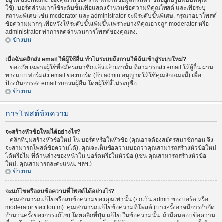
อยู่ใต้ username ของคุณในข้อความ และในข้อมูลส่วนตัว ขึ้นอยู่กับรูปแบบที่คุณ
ใช้). บอร์ดส่วนมากใช้ระดับขั้นเพื่อแสดงจำนวนข้อความที่คุณโพสต์ และเพื่อระบุ
สถานะพิเศษ เช่น moderator และ administrator จะมีระดับขั้นพิเศษ. กรุณาอย่าโพสต์
ข้อความมากๆ เพื่อหวังให้ระดับขั้นเพิ่มขึ้น เพราะบางทีคุณอาจถูก moderator หรือ
administrator ทำการลดจำนวนการโพสต์ของคุณลง.
ข้างบน
เมื่อฉันคลิกส่ง email ให้ผู้ใช้อื่น ทำไมระบบถึงถามให้ฉันเข้าสู่ระบบใหม่?
ขออภัย เฉพาะผู้ใช้ที่สมัครสมาชิกแล้วแล้วเท่านั้น ที่สามารถส่ง email ให้ผู้อื่น ผ่าน
ทางแบบฟอร์มส่ง email ของบอร์ด (ถ้า admin อนุญาตให้ใช้คุณลักษณะนี้) เพื่อ
ป้องกันการส่ง email รบกวนผู้อื่น โดยผู้ใช้ที่ไม่ระบุชื่อ.
ข้างบน
การโพสต์ข้อความ
จะสร้างหัวข้อใหม่ได้อย่างไร?
คลิกที่ปุ่มสร้างหัวข้อใหม่ ใน บอร์ดหรือในหัวข้อ (คุณอาจต้องสมัครสมาชิกก่อน จึง
จะสามารถโพสต์ข้อความได้). คุณจะเห็นข้อความบอกว่าคุณสามารถสร้างหัวข้อใหม่
ได้หรือไม่ ที่ด้านล่างของหน้าใน บอร์ดหรือในหัวข้อ (เช่น คุณสามารถสร้างหัวข้อ
ใหม่, คุณสามารถละคะแนน, ฯลฯ.)
ข้างบน
จะแก้ไขหรือลบข้อความที่โพสต์ได้อย่างไร?
คุณสามารถแก้ไขหรือลบข้อความของคุณเท่านั้น (ยกเว้น admin ของบอร์ด หรือ
moderator ของ forum). คุณสามารถแก้ไขข้อความที่โพสต์ (บางครั้งอาจมีการจำกัด
จำนวนครั้งของการแก้ไข) โดยคลิกที่ปุ่ม แก้ไข ในข้อความนั้น. ถ้ามีคนตอบข้อความ