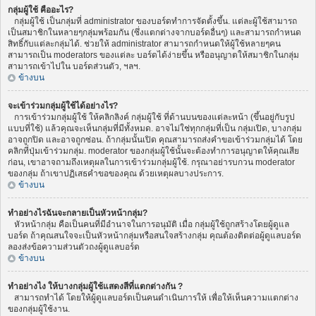
กลุ่มผู้ใช้ คืออะไร?
กลุ่มผู้ใช้ เป็นกลุ่มที่ administrator ของบอร์ดทำการจัดตั้งขึ้น. แต่ละผู้ใช้สามารถ
เป็นสมาชิกในหลายๆกลุ่มพร้อมกัน (ซึ่งแตกต่างจากบอร์ดอื่นๆ) และสามารถกำหนด
สิทธิ์กับแต่ละกลุ่มได้. ช่วยให้ administrator สามารถกำหนดให้ผู้ใช้หลายๆคน
สามารถเป็น moderators ของแต่ละ บอร์ดได้ง่ายขึ้น หรืออนุญาตให้สมาชิกในกลุ่ม
สามารถเข้าไปใน บอร์ดส่วนตัว, ฯลฯ.
ข้างบน
จะเข้าร่วมกลุ่มผู้ใช้ได้อย่างไร?
การเข้าร่วมกลุ่มผู้ใช้ ให้คลิกลิงค์ กลุ่มผู้ใช้ ที่ด้านบนของแต่ละหน้า (ขึ้นอยู่กับรูป
แบบที่ใช้) แล้วคุณจะเห็นกลุ่มที่มีทั้งหมด. อาจไม่ใช่ทุกกลุ่มที่เป็น กลุ่มเปิด, บางกลุ่ม
อาจถูกปิด และอาจถูกซ่อน. ถ้ากลุ่มนั้นเปิด คุณสามารถส่งคำขอเข้าร่วมกลุ่มได้ โดย
คลิกที่ปุ่มเข้าร่วมกลุ่ม. moderator ของกลุ่มผู้ใช้นั้นจะต้องทำการอนุญาตให้คุณเสีย
ก่อน, เขาอาจถามถึงเหตุผลในการเข้าร่วมกลุ่มผู้ใช้. กรุณาอย่ารบกวน moderator
ของกลุ่ม ถ้าเขาปฏิเสธคำขอของคุณ ด้วยเหตุผลบางประการ.
ข้างบน
ทำอย่างไรฉันจะกลายเป็นหัวหน้ากลุ่ม?
หัวหน้ากลุ่ม คือเป็นคนที่มีอำนาจในการอนุมัติ เมื่อ กลุ่มผู้ใช้ถูกสร้างโดยผู้ดูแล
บอร์ด ถ้าคุณสนใจจะเป็นหัวหน้ากลุ่มหรือสนใจสร้างกลุ่ม คุณต้องติดต่อผู้ดูแลบอร์ด
ลองส่งข้อความส่วนตัวถงผู้ดูแลบอร์ด
ข้างบน
ทำอย่างไง ให้บางกลุ่มผู้ใช้แสดงสีที่แตกต่างกัน ?
สามารถทำได้ โดยให้ผู้ดูแลบอร์ดเป็นคนดำเนินการให้ เพื่อให้เห็นความแตกต่าง
ของกลุ่มผู้ใช้งาน.