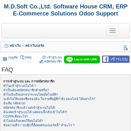
M.D.Soft Co.,Ltd. Software House CRM, ERP
E-Commerce Solutions Odoo Support
T
o
g
g
หน้าเว็บ
หน้าเว็บบอร์ด
l
นห
e
า
n
เมนูลัด
FAQ
เข้าสู่ระบบ
เข้าระบบ
Log in with LINE
a
สมัครสมาชิก
v
FAQ
i
g
a
การเข้าสู่ระบบ และ การสมัครสมาชิก
t
ทำไมเข้าสู่ระบบไม่ได้ ?
i
จำเป็นต้องสมัครสมาชิกด้วยหรือ?
o
ทำไมฉันถึงออกจากระบบโดยอัตโนมัติ?
n
จะสั่งไม่ให้แสดงชื่อของฉัน ในรายชื่อผู้ที่กำลัง ออนไลน์ ได้อย่างไร?
ฉันลืม รหัสผ่าน!
สมัครสมาชิกแล้ว แต่เข้าสู่ระบบไม่ได้!
ฉันเคยเข้าสู่ระบบได้ แต่ตอนนี้กลับเข้าไม่ได้?!
COPPA คืออะไร?
ทำไมฉันถึงลงทะเีบียนไม่ได้?
ข้อความที่ว่า “ลบคุีกกี้ทั้งหมดของบอร์ดนี้” ทำอะไร ?