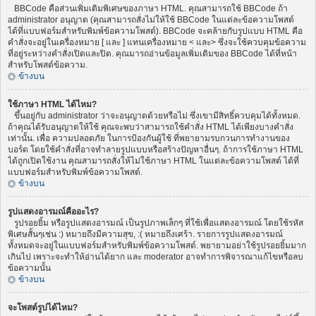
BBCode คือส่วนเพิ่มเติมพิเศษของภาษา HTML. คุณสามารถใช้ BBCode ถ้า
administrator อนุญาต (คุณสามารถสั่งไม่ให้ใช้ BBCode ในแต่ละข้อความโพสต์
ได้ที่แบบฟอร์มสำหรับพิมพ์ข้อความโพสต์). BBCode จะคล้ายกับรูปแบบ HTML คือ
คำสั่งจะอยู่ในเครื่องหมาย [ และ ] แทนเครื่องหมาย < และ> ซึ่งจะใช้ควบคุมข้อความ
ที่อยู่ระหว่างคำสั่งเปิดและปิด. คุณมารถอ่านข้อมูลเพิ่มเติมของ BBCode ได้ที่หน้า
สำหรับโพสต์ข้อความ.
ข้างบน
ใช้ภาษา HTML ได้ไหม?
ขึ้นอยู่กับ administrator ว่าจะอนุญาตด้วยหรือไม่ ซึ่งเขามีสิทธิ์ควบคุมได้ทั้งหมด.
ถ้าคุณได้รับอนุญาตให้ใช้ คุณจะพบว่าสามารถใช้คำสั่ง HTML ได้เพียงบางคำสั่ง
เท่านั้น. เพื่อ ความปลอดภัย ในการป้องกันผู้ใช้ ที่พยายามรบกวนการทำงานของ
บอร์ด โดยใช้คำสั่งที่อาจทำลายรูปแบบหรือสร้างปัญหาอื่นๆ. ถ้าการใช้ภาษา HTML
ได้ถูกเปิดใช้งาน คุณสามารถสั่งให้ไม่ใช้ภาษา HTML ในแต่ละข้อความโพสต์ ได้ที่
แบบฟอร์มสำหรับพิมพ์ข้อความโพสต์.
ข้างบน
รูปแสดงอารมณ์คืออะไร?
รูปรอยยิ้ม หรือรูปแสดงอารมณ์ เป็นรูปภาพเล็กๆ ที่ใช้เพื่อแสดงอารมณ์ โดยใช้รหัส
พิเศษสั้นๆเช่น :) หมายถึงมีความสุข, :( หมายถึงเศร้า. รายการรูปแสดงอารมณ์
ทั้งหมดจะอยู่ในแบบฟอร์มสำหรับพิมพ์ข้อความโพสต์. พยายามอย่าใช้รูปรอยยิ้มมาก
เกินไป เพราะจะทำให้อ่านได้ยาก และ moderator อาจทำการพิจารณาแก้ไขหรือลบ
ข้อความนั้น
ข้างบน
จะโพสต์รูปได้ไหม?