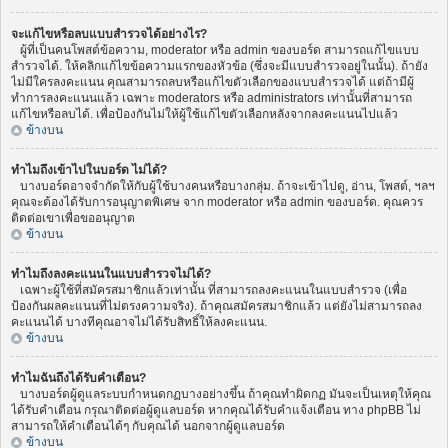
จะแก้ไขหรือลบแบบสำรวจได้อย่างไร?
ผู้ที่เป็นคนโพสต์ข้อความ, moderator หรือ admin ของบอร์ด สามารถแก้ไขแบบ
สำรวจได้. ให้คลิกแก้ไขข้อความแรกของหัวข้อ (ซึ่งจะมีแบบสำรวจอยู่ในนั้น). ถ้ายัง
ไม่มีใครลงคะแนน คุณสามารถลบหรือแก้ไขตัวเลือกของแบบสำรวจได้ แต่ถ้ามีผู้
ทำการลงคะแนนแล้ว เฉพาะ moderators หรือ administrators เท่านั้นที่สามารถ
แก้ไขหรือลบได้. เพื่อป้องกันไม่ให้ผู้ใช้แก้ไขตัวเลือกหลังจากลงคะแนนไปแล้ว
ข้างบน
ทำไมถึงเข้าไปในบอร์ด ไม่ได้?
บางบอร์ดอาจจำกัดให้กับผู้ใช้บางคนหรือบางกลุ่ม. ถ้าจะเข้าไปดู, อ่าน, โพสต์, ฯลฯ
คุณจะต้องได้รับการอนุญาตพิเศษ จาก moderator หรือ admin ของบอร์ด. คุณควร
ติดต่อเขาเพื่อขออนุญาต
ข้างบน
ทำไมถึงลงคะแนนในแบบสำรวจไม่ได้?
เฉพาะผู้ใช้ที่สมัครสมาชิกแล้วเท่านั้น ที่สามารถลงคะแนนในแบบสำรวจ (เพื่อ
ป้องกันผลคะแนนที่ไม่ตรงความจริง). ถ้าคุณสมัครสมาชิกแล้ว แต่ยังไม่สามารถลง
คะแนนได้ บางทีคุณอาจไม่ได้รับสิทธิ์ให้ลงคะแนน.
ข้างบน
ทำไมฉันถึงได้รับคำเตือน?
บางบอร์ดผู้ดูแลระบบกำหนดกฏบางอย่างขึ้น ถ้าคุณทำผิดกฏ มันจะเป็นเหตุให้คุณ
ได้รับคำเตือน กรุณาติดต่อผู้ดูแลบอร์ด หากคุณได้รับคำแจ้งเตือน ทาง phpBB ไม่
สามารถให้คำเตือนได้ๆ กับคุณได้ นอกจากผู้ดูแลบอร์ด
ข้างบน