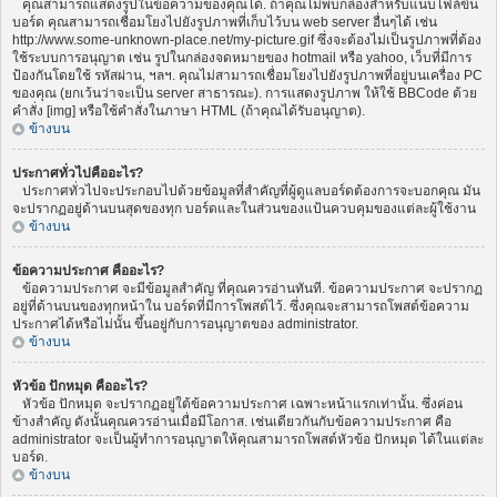
คุณสามารถแสดงรูปในข้อความของคุณได้. ถ้าคุณไม่พบกล่องสำหรับแนบไฟล์ขึ้น
บอร์ด คุณสามารถเชื่อมโยงไปยังรูปภาพที่เก็บไว้บน web server อื่นๆได้ เช่น
http://www.some-unknown-place.net/my-picture.gif ซึ่งจะต้องไม่เป็นรูปภาพที่ต้อง
ใช้ระบบการอนุญาต เช่น รูปในกล่องจดหมายของ hotmail หรือ yahoo, เว็บที่มีการ
ป้องกันโดยใช้ รหัสผ่าน, ฯลฯ. คุณไม่สามารถเชื่อมโยงไปยังรูปภาพที่อยู่บนเครื่อง PC
ของคุณ (ยกเว้นว่าจะเป็น server สาธารณะ). การแสดงรูปภาพ ให้ใช้ BBCode ด้วย
คำสั่ง [img] หรือใช้คำสั่งในภาษา HTML (ถ้าคุณได้รับอนุญาต).
ข้างบน
ประกาศทั่วไปคืออะไร?
ประกาศทั่วไปจะประกอบไปด้วยข้อมูลที่สำคัญที่ผู้ดูแลบอร์ดต้องการจะบอกคุณ มัน
จะปรากฏอยู่ด้านบนสุดของทุก บอร์ดและในส่วนของแป้นควบคุมของแต่ละผู้ใช้งาน
ข้างบน
ข้อความประกาศ คืออะไร?
ข้อความประกาศ จะมีข้อมูลสำคัญ ที่คุณควรอ่านทันที. ข้อความประกาศ จะปรากฏ
อยู่ที่ด้านบนของทุกหน้าใน บอร์ดที่มีการโพสต์ไว้. ซึ่งคุณจะสามารถโพสต์ข้อความ
ประกาศได้หรือไม่นั้น ขึ้นอยู่กับการอนุญาตของ administrator.
ข้างบน
หัวข้อ ปักหมุด คืออะไร?
หัวข้อ ปักหมุด จะปรากฏอยู่ใต้ข้อความประกาศ เฉพาะหน้าแรกเท่านั้น. ซึ่งค่อน
ข้างสำคัญ ดังนั้นคุณควรอ่านเมื่อมีโอกาส. เช่นเดียวกันกับข้อความประกาศ คือ
administrator จะเป็นผู้ทำการอนุญาตให้คุณสามารถโพสต์หัวข้อ ปักหมุด ได้ในแต่ละ
บอร์ด.
ข้างบน