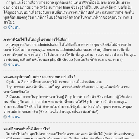
ถ้าคุณแน่ใจว่าเลือก timezone ถูกต้องแล้ว แต่นาฬิกาก็ยังไม่ตรง อาจเป็นเพราะ
daylight savings time (หรือ summer time ซึ่งจะรู้จักดีใน UK และที่อื่นๆ). บอร์ดไม่
ได้ถูกออกแบบมาเพื่อรองรับการเปลี่ยนระหว่างนาฬิกาปกติและ daylight time ดังนั้น
ทุกเดือนของฤดูร้อน นาฬิกาในบอร์ดอาจผิดพลาดไปจากนาฬิกาของคุณประมาณ 1
ชั่วโมง.
ข้างบน
ภาษาที่ฉันใช้ ไม่ได้อยู่ในรายการให้เลือก!
สาเหตุอาจเกิดจาก administrator ไม่ได้ติดตั้งภาษาของคุณ หรือยังไม่มีการแปล
บอร์ดให้เป็นภาษาของคุณ. ลองถาม administrator ของบอร์ดดู เผื่อเขาอาจติดตั้ง
ภาษาที่คุณต้องการได้ ถ้ายังไม่พบภาษาให้ติดตั้ง คุณสามารถแปลด้วยตัวเองได้. คุณ
จะพบข้อมูลเพิ่มเติมที่เว็บของ phpBB Group (จะเห็นลิงค์ที่ด้านล่างของหน้า)
ข้างบน
จะแสดงรูปภาพด้านล่าง username อย่างไร?
มีรูปภาพ 2 อย่างที่จะแสดงอยู่ใต้ username เมื่ออ่านข้อความ.
1.รูปภาพแสดงระดับขั้น อาจเป็นรูปดาวหรือกล่องที่จะบอกว่าคุณโพสต์ข้อความ
มากน้อยเพียงใด.
2.ถัดลงมาอาจเป็นรูปภาพขนาดใหญ่ คือรูปภาพประจำตัว ซึ่งจะบ่งบอกผู้ใช้แต่ละ
คน. ขึ้นอยู่กับ administrator ของบอร์ด ที่จะยอมให้ใช้รูปภาพประจำตัว และคุณ
สามารถเลือกวิธีสร้างได้. ถ้าคุณไม่สามารถใช้รูปภาพประจำตัว คุณควรถามเหตุผล
จาก admin ของบอร์ด (ซึ่งเราแน่ใจว่าเหตุผลนั้นจะต้องดีพอ!)
ข้างบน
จะเปลี่ยนระดับขั้นได้อย่างไร?
โดยทั่วไปแล้ว คุณไม่สามารถแก้ไขข้อความแสดงระดับขั้นได้ (ระดับขั้นจะปรากฏ