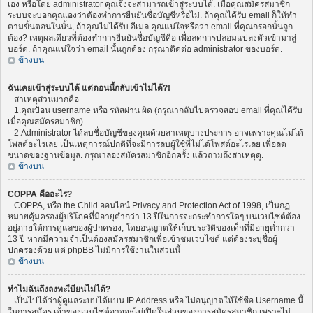
เอง หรือโดย administrator คุณจึงจะสามารถเข้าสู่ระบบได้. เมื่อคุณสมัครสมาชิก
ระบบจะบอกคุณเองว่าต้องทำการยืนยันชื่อบัญชีหรือไม่. ถ้าคุณได้รับ email ก็ให้ทำ
ตามขั้นตอนในนั้น, ถ้าคุณไม่ได้รับ อีเมล คุณแน่ใจหรือว่า email ที่คุณกรอกนั้นถูก
ต้อง? เหตุผลเดียวที่ต้องทำการยืนยันชื่อบัญชีคือ เพื่อลดการปลอมแปลงตัวเข้ามาสู่
บอร์ด. ถ้าคุณแน่ใจว่า email นั้นถูกต้อง กรุณาติดต่อ administrator ของบอร์ด.
ข้างบน
ฉันเคยเข้าสู่ระบบได้ แต่ตอนนี้กลับเข้าไม่ได้?!
สาเหตุส่วนมากคือ
1.คุณป้อน username หรือ รหัสผ่าน ผิด (กรุณากลับไปตรวจสอบ email ที่คุณได้รับ
เมื่อคุณสมัครสมาชิก)
2.Administrator ได้ลบชื่อบัญชีของคุณด้วยสาเหตุบางประการ อาจเพราะคุณไม่ได้
โพสต์อะไรเลย เป็นเหตุการณ์ปกติที่จะมีการลบผู้ใช้ที่ไม่ได้โพสต์อะไรเลย เพื่อลด
ขนาดของฐานข้อมูล. กรุณาลองสมัครสมาชิกอีกครั้ง แล้วถามถึงสาเหตุดู.
ข้างบน
COPPA คืออะไร?
COPPA, หรือ the Child ออนไลน์ Privacy and Protection Act of 1998, เป็นกฏ
หมายคุ้มครองผู้บริโภคที่มีอายุต่ำกว่า 13 ปีในการจะกระทำการใดๆ บนเวบไซต์ต้อง
อยู่ภายใต้การดูแลของผู้ปกครอง, โดยอนุญาตให้เก็บประวัติของเด็กที่มีอายุต่ำกว่า
13 ปี หากมีความจำเป็นต้องสมัครสมาชิกเพื่อเข้าชมเวบไซต์ แต่ต้องระบุชื่อผู้
ปกครองด้วย แต่ phpBB ไม่มีการใช้งานในส่วนนี้
ข้างบน
ทำไมฉันถึงลงทะเีบียนไม่ได้?
เป็นไปได้ว่าผู้ดูแลระบบได้แบน IP Address หรือ ไม่อนุญาตให้ใช้ชื่อ Username นี้
ในการสมัคร เจ้าของเวบไซต์อาจจะไม่เปิดในส่วนของการสมัครสมาชิก เพราะไม่