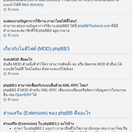
phpbbthailand.com มี Web directory ไว้รองรับสามารถนำเว็บบอร์ดของท่าน
แนะนำได้ที่
Web directory
ข้างบน
จะสอบถามปัญหาการใช้งาน ภาษาไทยได้ที่ไหน?
สามารถ สอบถามปัญหาการใช้งาน phpBB3 ได้ที่
phpBBThailand.com
ที่นี่มี
คำถามและสมาชิกที่ใช้ phpBB3 อยู่มากมาย
ข้างบน
เกี่ยวกับโมดิไฟด์ (MOD) phpBB3
AutoMOD คืออะไร
มันคือ MOD ตัวหนึ่งที่ ทำให้เราสามารถติดตั้ง ลบ หรือ อัพเกรด MOD ตัวอื่นๆ ได้
แบบอัตโนมัตื โดยไม่ต้อง ค้นหาและแก้ไฟล์เอง
ข้างบน
phpBB3 สามารถเชื่อมกับระบบอื่นด้วย XML-RPC ไหม?
phpBB3 มี MOD สำหรับ XML-RPC เพื่อแลกเปลี่ยนหรือจัดการข้อมูลจากโปรแกรม
อื่น เช่น
OpenERP
ได้
ข้างบน
ส่วนเสริม (Extension) ของ phpBB คืออะไร
ส่วนเสริม (Extension) ใน phpBB3.1 อะไรบ้าง
ภาษา ใน phpBB3.1 มองว่า ภาษาอื่นที่ไม่ใช่ภาษาอังกฤษ เช่น ภาษาไทย ถือ