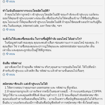
ข้างบน
ทำไมฉันถึงออกจากระบบโดยอัตโนมัติ?
ถ้าคุณไม่ได้กาถูกหน้า เข้าสู่ระบบโดยอัตโนมัติ ขณะกำลังจะเข้าสู่ระบบ บอร์ดจะ
ยอมให้คุณเข้าสู่ระบบเฉพาะขณะนั้น เพื่อป้องกันไม่ให้คนอื่นเข้ามาใช้ชื่อบัญชีของ
คุณ.ไม่แนะนำให้คุณเลือกเข้าสู่ระบบโดยอัตโนมัติ ถ้าคุณใช้คอมพิวเตอร์ร่วมกับผู้อื่น
เช่น ในห้องสมุด, internet cafe, มหาวิทยาลัย, ฯลฯ
ข้างบน
จะสั่งไม่ให้แสดงชื่อของฉัน ในรายชื่อผู้ที่กำลัง ออนไลน์ ได้อย่างไร?
ในข้อมูลส่วนตัวของคุณ คุณจะพบตัวเลือก ซ่อนสถานะการ ออนไลน์ ของคุณ. ถ้า
คุณเลือก ใช่ รายชื่อของคุณจะปรากฏให้คุณและ administrator ของบอร์ด เห็น
เท่านั้น และคุณจะถูกนับเป็นผู้ใช้ที่ถูกซ่อน.
ข้างบน
ฉันลืม รหัสผ่าน!
อย่าเพิ่งตกใจ! ถ้าคุณลืม รหัสผ่าน จริงๆ คุณสามารถขออันใหม่ได้. ให้ไปที่หน้า
สำหรับเข้าสู่ระบบ แล้วคลิก ลืม รหัสผ่าน แล้วทำตามขั้นตอนไปเรื่อยๆ
ข้างบน
สมัครสมาชิกแล้ว แต่เข้าสู่ระบบไม่ได้!
1.ให้ตรวจสอบว่าคุณกรอก username และ รหัสผ่าน ที่ถูกต้อง.
2.ถ้าคุณกรอกถูกแล้ว อาจเกิดจากหนึ่งในสองสาเหตุนี้. - ถ้าระบบสนับสนุน COPPA
ได้ถูกใช้งาน และคุณคลิกที่ลิงค์ ฉันอายุต่ำกว่า 13 ปี ขณะที่คุณกำลังสมัครสมาชิก
คุณจะต้องทำตามขั้นตอนที่คุณได้รับ. - อาจเป็นเพราะชื่อบัญชีของคุณยังไม่ได้รับการ
ยืนยัน บางบอร์ดจะต้องมีการยืนยันชื่อบัญชีหลังทำการสมัครสมาชิก ทั้งโดยตัวคุณ