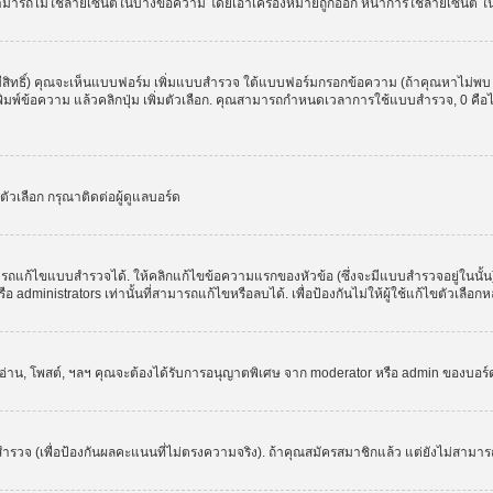
สามารถไม่ใช้ลายเซ็นต์ในบางข้อความ โดยเอาเครื่องหมายถูกออก หน้าการใช้ลายเซ็นต์ 
มีสิทธิ์) คุณจะเห็นแบบฟอร์ม เพิ่มแบบสำรวจ ใต้แบบฟอร์มกรอกข้อความ (ถ้าคุณหาไม่พบ
ให้พิมพ์ข้อความ แล้วคลิกปุ่ม เพิ่มตัวเลือก. คุณสามารถกำหนดเวลาการใช้แบบสำรวจ, 0 คื
วเลือก กรุณาติดต่อผู้ดูแลบอร์ด
รถแก้ไขแบบสำรวจได้. ให้คลิกแก้ไขข้อความแรกของหัวข้อ (ซึ่งจะมีแบบสำรวจอยู่ในนั้
administrators เท่านั้นที่สามารถแก้ไขหรือลบได้. เพื่อป้องกันไม่ให้ผู้ใช้แก้ไขตัวเลื
, อ่าน, โพสต์, ฯลฯ คุณจะต้องได้รับการอนุญาตพิเศษ จาก moderator หรือ admin ของบอร
ำรวจ (เพื่อป้องกันผลคะแนนที่ไม่ตรงความจริง). ถ้าคุณสมัครสมาชิกแล้ว แต่ยังไม่สามาร