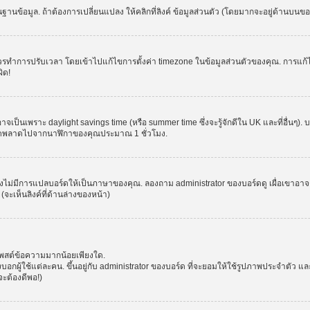
านข้อมูล. ถ้าต้องการเปลี่ยนแปลง ให้คลิกที่ลิงค์ ข้อมูลส่วนตัว (โดยมากจะอยู่ด้านบนข
รปรับเวลา โดยเข้าไปแก้ไขการตั้งค่า timezone ในข้อมูลส่วนตัวของคุณ. การแก้ไข time
ิด!
าจเป็นเพราะ daylight savings time (หรือ summer time ซึ่งจะรู้จักดีใน UK และที่อื่นๆ)
จผิดพลาดไปจากนาฬิกาของคุณประมาณ 1 ชั่วโมง.
งไม่มีการแปลบอร์ดให้เป็นภาษาของคุณ. ลองถาม administrator ของบอร์ดดู เผื่อเขาอาจต
จะเห็นลิงค์ที่ด้านล่างของหน้า)
โพสต์ข้อความมากน้อยเพียงใด.
ผู้ใช้แต่ละคน. ขึ้นอยู่กับ administrator ของบอร์ด ที่จะยอมให้ใช้รูปภาพประจำตัว แ
ะต้องดีพอ!)