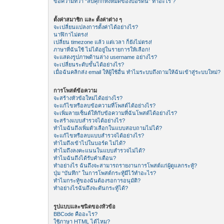
ข้อความที่ว่า “ลบคุีกกี้ทั้งหมดของบอร์ดนี้” ทำอะไร ?
ตั้งค่าสมาชิก และ ตั้งค่าต่าง ๆ
จะเปลี่ยนแปลงการตั้งค่าได้อย่างไร?
นาฬิกาไม่ตรง!
เปลี่ยน timezone แล้ว แต่เวลา ก็ยังไม่ตรง!
ภาษาที่ฉันใช้ ไม่ได้อยู่ในรายการให้เลือก!
จะแสดงรูปภาพด้านล่าง username อย่างไร?
จะเปลี่ยนระดับขั้นได้อย่างไร?
เมื่อฉันคลิกส่ง email ให้ผู้ใช้อื่น ทำไมระบบถึงถามให้ฉันเข้าสู่ระบบใหม่?
การโพสต์ข้อความ
จะสร้างหัวข้อใหม่ได้อย่างไร?
จะแก้ไขหรือลบข้อความที่โพสต์ได้อย่างไร?
จะเพิ่มลายเซ็นต์ให้กับข้อความที่ฉันโพสต์ได้อย่างไร?
จะสร้างแบบสำรวจได้อย่างไร?
ทำไมฉันถึงเพิ่มตัวเลือกในแบบสอบถามไม่ได้?
จะแก้ไขหรือลบแบบสำรวจได้อย่างไร?
ทำไมถึงเข้าไปในบอร์ด ไม่ได้?
ทำไมถึงลงคะแนนในแบบสำรวจไม่ได้?
ทำไมฉันถึงได้รับคำเตือน?
ทำอย่างไร ฉันถึงจะสามารถรายงานการโพสต์แก่ผู้ดูแลกระทู้?
ปุ่ม “บันทึก” ในการโพสต์กระทู้มีไว้ทำอะไร?
ทำไมกระทู้ของฉันต้องรอการอนุมัติ?
ทำอย่างไรฉันถึงจะดันกระทู้ได้?
รูปแบบและชนิดของหัวข้อ
BBCode คืออะไร?
ใช้ภาษา HTML ได้ไหม?