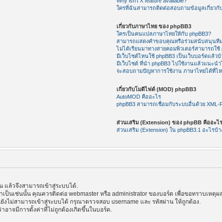
Why isn’t X feature available?
ใครที่ฉันสามารถติดต่อสอบถามข้อมูลเกี่ยวกับ
เกี่ยวกับภาษาไทย ของ phpBB3
ใครเป็นคนแปลภาษาไทยให้กับ phpBB3?
สามารถแสดงคำขอบคุณหรือร่วมสนับสนุนทีม
ไม่ได้เรียนมาทางสายคอมพิวเตอร์สามารถใช้
มีเว็บไซต์ไหนใช้ phpBB3 เป็นเว็บบอร์ดแล้วบ้
มีเว็บไซต์ ที่นำ phpBB3 ไปใช้งานแล้วแนะนำไ
จะสอบถามปัญหาการใช้งาน ภาษาไทยได้ที่ไ
เกี่ยวกับโมดิไฟด์ (MOD) phpBB3
AutoMOD คืออะไร
phpBB3 สามารถเชื่อมกับระบบอื่นด้วย XML
ส่วนเสริม (Extension) ของ phpBB คืออะไ
ส่วนเสริม (Extension) ใน phpBB3.1 อะไรบ้า
แล้วจึงสามารถเข้าสู่ระบบได้.
้าเป็นเช่นนั้น คุณควรติดต่อ webmaster หรือ administrator ของบอร์ด เพื่อขอทราบเหตุผล
ังไม่สามารถเข้าสู่ระบบได้ กรุณาตรวจสอบ username และ รหัสผ่าน ให้ถูกต้อง.
าอาจมีการตั้งค่าที่ไม่ถูกต้องเกิดขึ้นในบอร์ด.