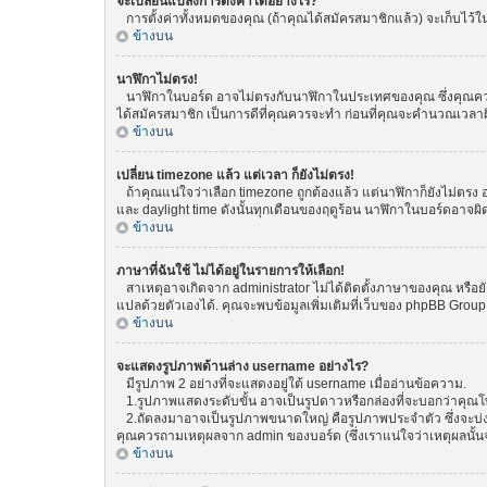
จะเปลี่ยนแปลงการตั้งค่าได้อย่างไร?
การตั้งค่าทั้งหมดของคุณ (ถ้าคุณได้สมัครสมาชิกแล้ว) จะเก็บไว้ในฐ
ข้างบน
นาฬิกาไม่ตรง!
นาฬิกาในบอร์ด อาจไม่ตรงกับนาฬิกาในประเทศของคุณ ซึ่งคุณควรทำกา
ได้สมัครสมาชิก เป็นการดีที่คุณควรจะทำ ก่อนที่คุณจะคำนวณเวลาผ
ข้างบน
เปลี่ยน timezone แล้ว แต่เวลา ก็ยังไม่ตรง!
ถ้าคุณแน่ใจว่าเลือก timezone ถูกต้องแล้ว แต่นาฬิกาก็ยังไม่ตรง อ
และ daylight time ดังนั้นทุกเดือนของฤดูร้อน นาฬิกาในบอร์ดอา
ข้างบน
ภาษาที่ฉันใช้ ไม่ได้อยู่ในรายการให้เลือก!
สาเหตุอาจเกิดจาก administrator ไม่ได้ติดตั้งภาษาของคุณ หรือยั
แปลด้วยตัวเองได้. คุณจะพบข้อมูลเพิ่มเติมที่เว็บของ phpBB Group (
ข้างบน
จะแสดงรูปภาพด้านล่าง username อย่างไร?
มีรูปภาพ 2 อย่างที่จะแสดงอยู่ใต้ username เมื่ออ่านข้อความ.
1.รูปภาพแสดงระดับขั้น อาจเป็นรูปดาวหรือกล่องที่จะบอกว่าคุณ
2.ถัดลงมาอาจเป็นรูปภาพขนาดใหญ่ คือรูปภาพประจำตัว ซึ่งจะบ่งบอก
คุณควรถามเหตุผลจาก admin ของบอร์ด (ซึ่งเราแน่ใจว่าเหตุผลนั้นจ
ข้างบน