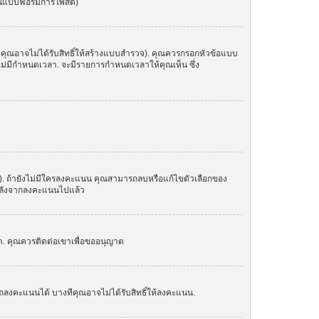
ในแบบฟอร์มการโพสต์)
 คุณอาจไม่ได้รับสิทธิ์ให้สร้างแบบสำรวจ). คุณควรกรอกหัวข้อแบบ
อไม่มีกำหนดเวลา. จะมีรายการกำหนดเวลาให้คุณเห็น ซึ่ง
น). ถ้ายังไม่มีใครลงคะแนน คุณสามารถลบหรือแก้ไขตัวเลือกของ
อกหลังจากลงคะแนนไปแล้ว
์ด. คุณควรติดต่อเขาเพื่อขออนุญาต
ถลงคะแนนได้ บางทีคุณอาจไม่ได้รับสิทธิ์ให้ลงคะแนน.