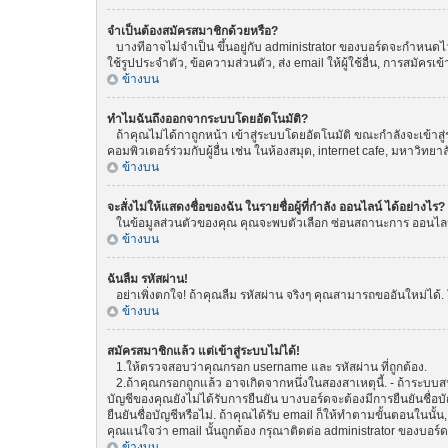
จำเป็นต้องสมัครสมาชิกด้วยหรือ?
บางทีอาจไม่จำเป็น ขึ้นอยู่กับ administrator ของบอร์ดจะกำหนดไว้
ใช้รูปประจำตัว, ข้อความส่วนตัว, ส่ง email ให้ผู้ใช้อื่น, การสมัค
ข้างบน
ทำไมฉันถึงออกจากระบบโดยอัตโนมัติ?
ถ้าคุณไม่ได้กาถูกหน้า เข้าสู่ระบบโดยอัตโนมัติ ขณะกำลังจะเข้าสู่
คอมพิวเตอร์ร่วมกับผู้อื่น เช่น ในห้องสมุด, internet cafe, มหาวิทยา
ข้างบน
จะสั่งไม่ให้แสดงชื่อของฉัน ในรายชื่อผู้ที่กำลัง ออนไลน์ ได้อย่างไร?
ในข้อมูลส่วนตัวของคุณ คุณจะพบตัวเลือก ซ่อนสถานะการ ออนไลน์ ขอ
ข้างบน
ฉันลืม รหัสผ่าน!
อย่าเพิ่งตกใจ! ถ้าคุณลืม รหัสผ่าน จริงๆ คุณสามารถขออันใหม่ได้. 
ข้างบน
สมัครสมาชิกแล้ว แต่เข้าสู่ระบบไม่ได้!
1.ให้ตรวจสอบว่าคุณกรอก username และ รหัสผ่าน ที่ถูกต้อง.
2.ถ้าคุณกรอกถูกแล้ว อาจเกิดจากหนึ่งในสองสาเหตุนี้. - ถ้าระบบสน
บัญชีของคุณยังไม่ได้รับการยืนยัน บางบอร์ดจะต้องมีการยืนยันชื่
ยืนยันชื่อบัญชีหรือไม่. ถ้าคุณได้รับ email ก็ให้ทำตามขั้นตอนในนั้น
คุณแน่ใจว่า email นั้นถูกต้อง กรุณาติดต่อ administrator ของบอร์ด
ข้างบน