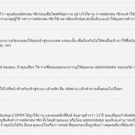
ว่า คุณต้องสมัครสมาชิกก่อนเพื่อโพสต์ข้อความ อย่างไรก็ตาม การสมัครสมาชิกจะทำให้คุณส
รเข้าร่วมกลุ่มผู้ใช้ ฯลฯ.การสมัครสมาชิกใช้เวลาเพียงเล็กน้อย ดังนั้นจึงแนะนำให้คุณควรทำ
ระบบ บอร์ดจะยอมให้คุณเข้าสู่ระบบเฉพาะขณะนั้น เพื่อป้องกันไม่ให้คนอื่นเข้ามาใช้ชื่อบ
ลัย, ฯลฯ
งคุณ. ถ้าคุณเลือก ใช่ รายชื่อของคุณจะปรากฏให้คุณและ administrator ของบอร์ด เห็นเท่
ให้ไปที่หน้าสำหรับเข้าสู่ระบบ แล้วคลิก ลืม รหัสผ่าน แล้วทำตามขั้นตอนไปเรื่อยๆ
ับสนุน COPPA ได้ถูกใช้งาน และคุณคลิกที่ลิงค์ ฉันอายุต่ำกว่า 13 ปี ขณะที่คุณกำลังสมั
อบัญชีหลังทำการสมัครสมาชิก ทั้งโดยตัวคุณเอง หรือโดย administrator คุณจึงจะสามารถเ
, ถ้าคุณไม่ได้รับ อีเมล คุณแน่ใจหรือว่า email ที่คุณกรอกนั้นถูกต้อง? เหตุผลเดียวที่ต้อง
.