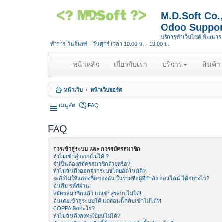
M.D.Soft Co
Odoo Suppor
บริการทำเว็บไซต์ พัฒนา
ทำการ วันจันทร์ - วันศุกร์ เวลา 10.00 น. - 19.00 น.
(
หน้าหลัก
เกี่ยวกับเรา
บริการ
สินค้า
c
u
หน้าเว็บ
หน้าเว็บบอร์ด
r
r
เมนูลัด
FAQ
e
n
FAQ
t
)
การเข้าสู่ระบบ และ การสมัครสมาชิก
ทำไมเข้าสู่ระบบไม่ได้ ?
จำเป็นต้องสมัครสมาชิกด้วยหรือ?
ทำไมฉันถึงออกจากระบบโดยอัตโนมัติ?
จะสั่งไม่ให้แสดงชื่อของฉัน ในรายชื่อผู้ที่กำลัง ออนไลน์ ได้อย่างไร?
ฉันลืม รหัสผ่าน!
สมัครสมาชิกแล้ว แต่เข้าสู่ระบบไม่ได้!
ฉันเคยเข้าสู่ระบบได้ แต่ตอนนี้กลับเข้าไม่ได้?!
COPPA คืออะไร?
ทำไมฉันถึงลงทะเีบียนไม่ได้?