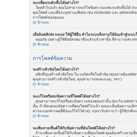
จะเปลี่ยนระดับขั้นได้อย่างไร?
โดยทั่วไปแล้ว คุณไม่สามารถแก้ไขข้อความแสดงระดับขั้นได้ (ระดับ
คุณโพสต์ และเพื่อระบุสถานะพิเศษ เช่น moderator และ administrat
การโพสต์ของคุณลง.
ข้างบน
เมื่อฉันคลิกส่ง email ให้ผู้ใช้อื่น ทำไมระบบถึงถามให้ฉันเข้าสู่ระบบ
ขออภัย เฉพาะผู้ใช้ที่สมัครสมาชิกแล้วแล้วเท่านั้น ที่สามารถส่ง emai
ข้างบน
การโพสต์ข้อความ
จะสร้างหัวข้อใหม่ได้อย่างไร?
คลิกที่ปุ่มสร้างหัวข้อใหม่ ใน บอร์ดหรือในหัวข้อ (คุณอาจต้องสม
คุณสามารถสร้างหัวข้อใหม่, คุณสามารถละคะแนน, ฯลฯ.)
ข้างบน
จะแก้ไขหรือลบข้อความที่โพสต์ได้อย่างไร?
คุณสามารถแก้ไขหรือลบข้อความของคุณเท่านั้น (ยกเว้น admin ของ
นั้น. ถ้ามีคนตอบข้อความที่คุณโพสต์ไปแล้ว คุณจะเห็นข้อความเล็กๆ
ควรจะบอกสาเหตุที่ต้องแก้ไขไว้ด้วย). กรุณารับทราบว่า ผู้ใช้ปกติจ
ข้างบน
จะเพิ่มลายเซ็นต์ให้กับข้อความที่ฉันโพสต์ได้อย่างไร?
ถ้าจะเพิ่มลายเซ็นต์ให้กับข้อความที่คุณโพสต์ คุณต้องสร้างลายเซ็น