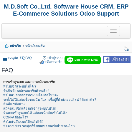
M.D.Soft Co.,Ltd. Software House CRM, ERP
E-Commerce Solutions Odoo Support
T
o
g
g
หน้าเว็บ
หน้าเว็บบอร์ด
l
นห
e
า
n
เมนูลัด
FAQ
เข้าสู่ระบบ
เข้าระบบ
Log in with LINE
a
สมัครสมาชิก
v
FAQ
i
g
a
การเข้าสู่ระบบ และ การสมัครสมาชิก
t
ทำไมเข้าสู่ระบบไม่ได้ ?
i
จำเป็นต้องสมัครสมาชิกด้วยหรือ?
o
ทำไมฉันถึงออกจากระบบโดยอัตโนมัติ?
n
จะสั่งไม่ให้แสดงชื่อของฉัน ในรายชื่อผู้ที่กำลัง ออนไลน์ ได้อย่างไร?
ฉันลืม รหัสผ่าน!
สมัครสมาชิกแล้ว แต่เข้าสู่ระบบไม่ได้!
ฉันเคยเข้าสู่ระบบได้ แต่ตอนนี้กลับเข้าไม่ได้?!
COPPA คืออะไร?
ทำไมฉันถึงลงทะเีบียนไม่ได้?
ข้อความที่ว่า “ลบคุีกกี้ทั้งหมดของบอร์ดนี้” ทำอะไร ?