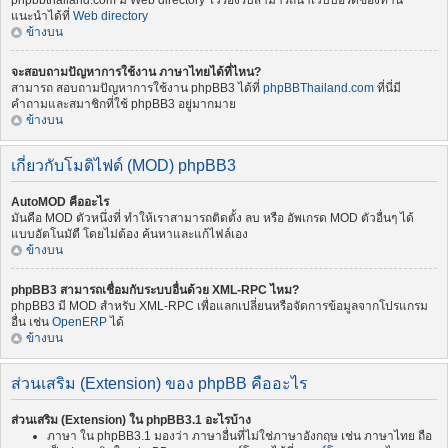
phpbbthailand.com มี Web directory ไว้รองรับสามารถนำเว็บบอร์ดของท่าน
แนะนำได้ที่
Web directory
ข้างบน
จะสอบถามปัญหาการใช้งาน ภาษาไทยได้ที่ไหน?
สามารถ สอบถามปัญหาการใช้งาน phpBB3 ได้ที่
phpBBThailand.com
ที่นี่มี
คำถามและสมาชิกที่ใช้ phpBB3 อยู่มากมาย
ข้างบน
เกี่ยวกับโมดิไฟด์ (MOD) phpBB3
AutoMOD คืออะไร
มันคือ MOD ตัวหนึ่งที่ ทำให้เราสามารถติดตั้ง ลบ หรือ อัพเกรด MOD ตัวอื่นๆ ได้
แบบอัตโนมัตื โดยไม่ต้อง ค้นหาและแก้ไฟล์เอง
ข้างบน
phpBB3 สามารถเชื่อมกับระบบอื่นด้วย XML-RPC ไหม?
phpBB3 มี MOD สำหรับ XML-RPC เพื่อแลกเปลี่ยนหรือจัดการข้อมูลจากโปรแกรม
อื่น เช่น
OpenERP
ได้
ข้างบน
ส่วนเสริม (Extension) ของ phpBB คืออะไร
ส่วนเสริม (Extension) ใน phpBB3.1 อะไรบ้าง
ภาษา ใน phpBB3.1 มองว่า ภาษาอื่นที่ไม่ใช่ภาษาอังกฤษ เช่น ภาษาไทย ถือ