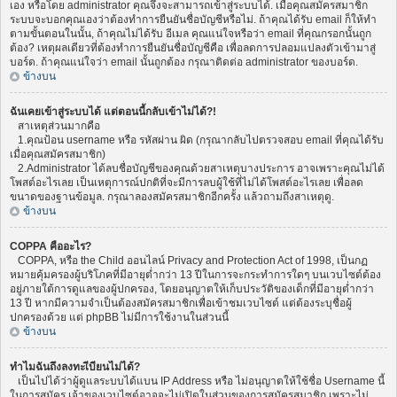
เอง หรือโดย administrator คุณจึงจะสามารถเข้าสู่ระบบได้. เมื่อคุณสมัครสมาชิก
ระบบจะบอกคุณเองว่าต้องทำการยืนยันชื่อบัญชีหรือไม่. ถ้าคุณได้รับ email ก็ให้ทำ
ตามขั้นตอนในนั้น, ถ้าคุณไม่ได้รับ อีเมล คุณแน่ใจหรือว่า email ที่คุณกรอกนั้นถูก
ต้อง? เหตุผลเดียวที่ต้องทำการยืนยันชื่อบัญชีคือ เพื่อลดการปลอมแปลงตัวเข้ามาสู่
บอร์ด. ถ้าคุณแน่ใจว่า email นั้นถูกต้อง กรุณาติดต่อ administrator ของบอร์ด.
ข้างบน
ฉันเคยเข้าสู่ระบบได้ แต่ตอนนี้กลับเข้าไม่ได้?!
สาเหตุส่วนมากคือ
1.คุณป้อน username หรือ รหัสผ่าน ผิด (กรุณากลับไปตรวจสอบ email ที่คุณได้รับ
เมื่อคุณสมัครสมาชิก)
2.Administrator ได้ลบชื่อบัญชีของคุณด้วยสาเหตุบางประการ อาจเพราะคุณไม่ได้
โพสต์อะไรเลย เป็นเหตุการณ์ปกติที่จะมีการลบผู้ใช้ที่ไม่ได้โพสต์อะไรเลย เพื่อลด
ขนาดของฐานข้อมูล. กรุณาลองสมัครสมาชิกอีกครั้ง แล้วถามถึงสาเหตุดู.
ข้างบน
COPPA คืออะไร?
COPPA, หรือ the Child ออนไลน์ Privacy and Protection Act of 1998, เป็นกฏ
หมายคุ้มครองผู้บริโภคที่มีอายุต่ำกว่า 13 ปีในการจะกระทำการใดๆ บนเวบไซต์ต้อง
อยู่ภายใต้การดูแลของผู้ปกครอง, โดยอนุญาตให้เก็บประวัติของเด็กที่มีอายุต่ำกว่า
13 ปี หากมีความจำเป็นต้องสมัครสมาชิกเพื่อเข้าชมเวบไซต์ แต่ต้องระบุชื่อผู้
ปกครองด้วย แต่ phpBB ไม่มีการใช้งานในส่วนนี้
ข้างบน
ทำไมฉันถึงลงทะเีบียนไม่ได้?
เป็นไปได้ว่าผู้ดูแลระบบได้แบน IP Address หรือ ไม่อนุญาตให้ใช้ชื่อ Username นี้
ในการสมัคร เจ้าของเวบไซต์อาจจะไม่เปิดในส่วนของการสมัครสมาชิก เพราะไม่