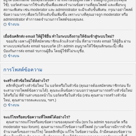
อยู่ใต้ username ของคุณในข้อความ และในข้อมูลส่วนตัว ขึ้นอยู่กับรูปแบบที่คุณ
ใช้). บอร์ดส่วนมากใช้ระดับขั้นเพื่อแสดงจำนวนข้อความที่คุณโพสต์ และเพื่อระบุ
สถานะพิเศษ เช่น moderator และ administrator จะมีระดับขั้นพิเศษ. กรุณาอย่าโพสต์
ข้อความมากๆ เพื่อหวังให้ระดับขั้นเพิ่มขึ้น เพราะบางทีคุณอาจถูก moderator หรือ
administrator ทำการลดจำนวนการโพสต์ของคุณลง.
ข้างบน
เมื่อฉันคลิกส่ง email ให้ผู้ใช้อื่น ทำไมระบบถึงถามให้ฉันเข้าสู่ระบบใหม่?
ขออภัย เฉพาะผู้ใช้ที่สมัครสมาชิกแล้วแล้วเท่านั้น ที่สามารถส่ง email ให้ผู้อื่น ผ่าน
ทางแบบฟอร์มส่ง email ของบอร์ด (ถ้า admin อนุญาตให้ใช้คุณลักษณะนี้) เพื่อ
ป้องกันการส่ง email รบกวนผู้อื่น โดยผู้ใช้ที่ไม่ระบุชื่อ.
ข้างบน
การโพสต์ข้อความ
จะสร้างหัวข้อใหม่ได้อย่างไร?
คลิกที่ปุ่มสร้างหัวข้อใหม่ ใน บอร์ดหรือในหัวข้อ (คุณอาจต้องสมัครสมาชิกก่อน จึง
จะสามารถโพสต์ข้อความได้). คุณจะเห็นข้อความบอกว่าคุณสามารถสร้างหัวข้อใหม่
ได้หรือไม่ ที่ด้านล่างของหน้าใน บอร์ดหรือในหัวข้อ (เช่น คุณสามารถสร้างหัวข้อ
ใหม่, คุณสามารถละคะแนน, ฯลฯ.)
ข้างบน
จะแก้ไขหรือลบข้อความที่โพสต์ได้อย่างไร?
คุณสามารถแก้ไขหรือลบข้อความของคุณเท่านั้น (ยกเว้น admin ของบอร์ด หรือ
moderator ของ forum). คุณสามารถแก้ไขข้อความที่โพสต์ (บางครั้งอาจมีการจำกัด
จำนวนครั้งของการแก้ไข) โดยคลิกที่ปุ่ม แก้ไข ในข้อความนั้น. ถ้ามีคนตอบข้อความ