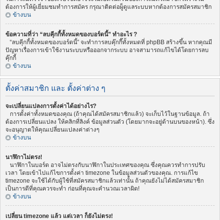
ต้องการให้ผู้เยี่ยมชมทำการสมัคร กรุณาติดต่อผู็ดูแลระบบหากต้องการสมัครสมาชิก
ข้างบน
ข้อความที่ว่า “ลบคุีกกี้ทั้งหมดของบอร์ดนี้” ทำอะไร ?
“ลบคุีกกี้ทั้งหมดของบอร์ดนี้” จะทำการลบคุ๊กกี๊ทั้งหมดที่ phpBB สร้างขึ้น หากคุณมี
ปัญหาเรื่องการเข้าใช้งานระบบหรือออกจากระบบ อาจสามารถแก้ไขได้โดยการลบ
คุ๊กกี้
ข้างบน
ตั้งค่าสมาชิก และ ตั้งค่าต่าง ๆ
จะเปลี่ยนแปลงการตั้งค่าได้อย่างไร?
การตั้งค่าทั้งหมดของคุณ (ถ้าคุณได้สมัครสมาชิกแล้ว) จะเก็บไว้ในฐานข้อมูล. ถ้า
ต้องการเปลี่ยนแปลง ให้คลิกที่ลิงค์ ข้อมูลส่วนตัว (โดยมากจะอยู่ด้านบนของหน้า). ซึ่ง
จะอนุญาตให้คุณเปลี่ยนแปลงค่าต่างๆ
ข้างบน
นาฬิกาไม่ตรง!
นาฬิกาในบอร์ด อาจไม่ตรงกับนาฬิกาในประเทศของคุณ ซึ่งคุณควรทำการปรับ
เวลา โดยเข้าไปแก้ไขการตั้งค่า timezone ในข้อมูลส่วนตัวของคุณ. การแก้ไข
timezone จะใช้ได้กับผู้ใช้ที่สมัครสมาชิกแล้วเท่านั้น ถ้าคุณยังไม่ได้สมัครสมาชิก
เป็นการดีที่คุณควรจะทำ ก่อนที่คุณจะคำนวณเวลาผิด!
ข้างบน
เปลี่ยน timezone แล้ว แต่เวลา ก็ยังไม่ตรง!