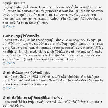
กลุ่มผู้ใช้ คืออะไร?
กลุ่มผู้ใช้ เป็นกลุ่มที่ administrator ของบอร์ดทำการจัดตั้งขึ้น. แต่ละผู้ใช้สามารถ
เป็นสมาชิกในหลายๆกลุ่มพร้อมกัน (ซึ่งแตกต่างจากบอร์ดอื่นๆ) และสามารถกำหนด
สิทธิ์กับแต่ละกลุ่มได้. ช่วยให้ administrator สามารถกำหนดให้ผู้ใช้หลายๆคน
สามารถเป็น moderators ของแต่ละ บอร์ดได้ง่ายขึ้น หรืออนุญาตให้สมาชิกในกลุ่ม
สามารถเข้าไปใน บอร์ดส่วนตัว, ฯลฯ.
ข้างบน
จะเข้าร่วมกลุ่มผู้ใช้ได้อย่างไร?
การเข้าร่วมกลุ่มผู้ใช้ ให้คลิกลิงค์ กลุ่มผู้ใช้ ที่ด้านบนของแต่ละหน้า (ขึ้นอยู่กับรูป
แบบที่ใช้) แล้วคุณจะเห็นกลุ่มที่มีทั้งหมด. อาจไม่ใช่ทุกกลุ่มที่เป็น กลุ่มเปิด, บางกลุ่ม
อาจถูกปิด และอาจถูกซ่อน. ถ้ากลุ่มนั้นเปิด คุณสามารถส่งคำขอเข้าร่วมกลุ่มได้ โดย
คลิกที่ปุ่มเข้าร่วมกลุ่ม. moderator ของกลุ่มผู้ใช้นั้นจะต้องทำการอนุญาตให้คุณเสีย
ก่อน, เขาอาจถามถึงเหตุผลในการเข้าร่วมกลุ่มผู้ใช้. กรุณาอย่ารบกวน moderator
ของกลุ่ม ถ้าเขาปฏิเสธคำขอของคุณ ด้วยเหตุผลบางประการ.
ข้างบน
ทำอย่างไรฉันจะกลายเป็นหัวหน้ากลุ่ม?
หัวหน้ากลุ่ม คือเป็นคนที่มีอำนาจในการอนุมัติ เมื่อ กลุ่มผู้ใช้ถูกสร้างโดยผู้ดูแล
บอร์ด ถ้าคุณสนใจจะเป็นหัวหน้ากลุ่มหรือสนใจสร้างกลุ่ม คุณต้องติดต่อผู้ดูแลบอร์ด
ลองส่งข้อความส่วนตัวถงผู้ดูแลบอร์ด
ข้างบน
ทำอย่างไง ให้บางกลุ่มผู้ใช้แสดงสีที่แตกต่างกัน ?
สามารถทำได้ โดยให้ผู้ดูแลบอร์ดเป็นคนดำเนินการให้ เพื่อให้เห็นความแตกต่าง
ของกลุ่มผู้ใช้งาน.