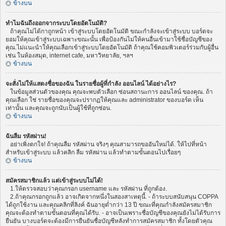
ข้างบน
ทำไมฉันถึงออกจากระบบโดยอัตโนมัติ?
ถ้าคุณไม่ได้กาถูกหน้า เข้าสู่ระบบโดยอัตโนมัติ ขณะกำลังจะเข้าสู่ระบบ บอร์ดจะ
ยอมให้คุณเข้าสู่ระบบเฉพาะขณะนั้น เพื่อป้องกันไม่ให้คนอื่นเข้ามาใช้ชื่อบัญชีของ
คุณ.ไม่แนะนำให้คุณเลือกเข้าสู่ระบบโดยอัตโนมัติ ถ้าคุณใช้คอมพิวเตอร์ร่วมกับผู้อื่น
เช่น ในห้องสมุด, internet cafe, มหาวิทยาลัย, ฯลฯ
ข้างบน
จะสั่งไม่ให้แสดงชื่อของฉัน ในรายชื่อผู้ที่กำลัง ออนไลน์ ได้อย่างไร?
ในข้อมูลส่วนตัวของคุณ คุณจะพบตัวเลือก ซ่อนสถานะการ ออนไลน์ ของคุณ. ถ้า
คุณเลือก ใช่ รายชื่อของคุณจะปรากฏให้คุณและ administrator ของบอร์ด เห็น
เท่านั้น และคุณจะถูกนับเป็นผู้ใช้ที่ถูกซ่อน.
ข้างบน
ฉันลืม รหัสผ่าน!
อย่าเพิ่งตกใจ! ถ้าคุณลืม รหัสผ่าน จริงๆ คุณสามารถขออันใหม่ได้. ให้ไปที่หน้า
สำหรับเข้าสู่ระบบ แล้วคลิก ลืม รหัสผ่าน แล้วทำตามขั้นตอนไปเรื่อยๆ
ข้างบน
สมัครสมาชิกแล้ว แต่เข้าสู่ระบบไม่ได้!
1.ให้ตรวจสอบว่าคุณกรอก username และ รหัสผ่าน ที่ถูกต้อง.
2.ถ้าคุณกรอกถูกแล้ว อาจเกิดจากหนึ่งในสองสาเหตุนี้. - ถ้าระบบสนับสนุน COPPA
ได้ถูกใช้งาน และคุณคลิกที่ลิงค์ ฉันอายุต่ำกว่า 13 ปี ขณะที่คุณกำลังสมัครสมาชิก
คุณจะต้องทำตามขั้นตอนที่คุณได้รับ. - อาจเป็นเพราะชื่อบัญชีของคุณยังไม่ได้รับการ
ยืนยัน บางบอร์ดจะต้องมีการยืนยันชื่อบัญชีหลังทำการสมัครสมาชิก ทั้งโดยตัวคุณ