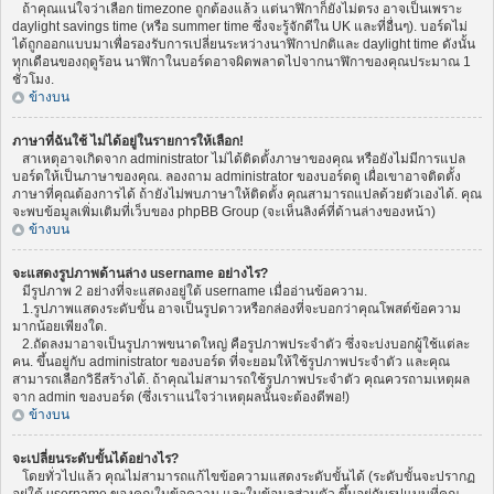
ถ้าคุณแน่ใจว่าเลือก timezone ถูกต้องแล้ว แต่นาฬิกาก็ยังไม่ตรง อาจเป็นเพราะ
daylight savings time (หรือ summer time ซึ่งจะรู้จักดีใน UK และที่อื่นๆ). บอร์ดไม่
ได้ถูกออกแบบมาเพื่อรองรับการเปลี่ยนระหว่างนาฬิกาปกติและ daylight time ดังนั้น
ทุกเดือนของฤดูร้อน นาฬิกาในบอร์ดอาจผิดพลาดไปจากนาฬิกาของคุณประมาณ 1
ชั่วโมง.
ข้างบน
ภาษาที่ฉันใช้ ไม่ได้อยู่ในรายการให้เลือก!
สาเหตุอาจเกิดจาก administrator ไม่ได้ติดตั้งภาษาของคุณ หรือยังไม่มีการแปล
บอร์ดให้เป็นภาษาของคุณ. ลองถาม administrator ของบอร์ดดู เผื่อเขาอาจติดตั้ง
ภาษาที่คุณต้องการได้ ถ้ายังไม่พบภาษาให้ติดตั้ง คุณสามารถแปลด้วยตัวเองได้. คุณ
จะพบข้อมูลเพิ่มเติมที่เว็บของ phpBB Group (จะเห็นลิงค์ที่ด้านล่างของหน้า)
ข้างบน
จะแสดงรูปภาพด้านล่าง username อย่างไร?
มีรูปภาพ 2 อย่างที่จะแสดงอยู่ใต้ username เมื่ออ่านข้อความ.
1.รูปภาพแสดงระดับขั้น อาจเป็นรูปดาวหรือกล่องที่จะบอกว่าคุณโพสต์ข้อความ
มากน้อยเพียงใด.
2.ถัดลงมาอาจเป็นรูปภาพขนาดใหญ่ คือรูปภาพประจำตัว ซึ่งจะบ่งบอกผู้ใช้แต่ละ
คน. ขึ้นอยู่กับ administrator ของบอร์ด ที่จะยอมให้ใช้รูปภาพประจำตัว และคุณ
สามารถเลือกวิธีสร้างได้. ถ้าคุณไม่สามารถใช้รูปภาพประจำตัว คุณควรถามเหตุผล
จาก admin ของบอร์ด (ซึ่งเราแน่ใจว่าเหตุผลนั้นจะต้องดีพอ!)
ข้างบน
จะเปลี่ยนระดับขั้นได้อย่างไร?
โดยทั่วไปแล้ว คุณไม่สามารถแก้ไขข้อความแสดงระดับขั้นได้ (ระดับขั้นจะปรากฏ