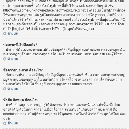
คุณสามารถแสดงรูปในข้อความของคุณได้. ถ้าคุณไม่พบกล่องสำหรับแนบไฟล์ขึ้น
บอร์ด คุณสามารถเชื่อมโยงไปยังรูปภาพที่เก็บไว้บน web server อื่นๆได้ เช่น
http://www.some-unknown-place.net/my-picture.gif ซึ่งจะต้องไม่เป็นรูปภาพที่ต้อง
ใช้ระบบการอนุญาต เช่น รูปในกล่องจดหมายของ hotmail หรือ yahoo, เว็บที่มีการ
ป้องกันโดยใช้ รหัสผ่าน, ฯลฯ. คุณไม่สามารถเชื่อมโยงไปยังรูปภาพที่อยู่บนเครื่อง PC
ของคุณ (ยกเว้นว่าจะเป็น server สาธารณะ). การแสดงรูปภาพ ให้ใช้ BBCode ด้วย
คำสั่ง [img] หรือใช้คำสั่งในภาษา HTML (ถ้าคุณได้รับอนุญาต).
ข้างบน
ประกาศทั่วไปคืออะไร?
ประกาศทั่วไปจะประกอบไปด้วยข้อมูลที่สำคัญที่ผู้ดูแลบอร์ดต้องการจะบอกคุณ มัน
จะปรากฏอยู่ด้านบนสุดของทุก บอร์ดและในส่วนของแป้นควบคุมของแต่ละผู้ใช้งาน
ข้างบน
ข้อความประกาศ คืออะไร?
ข้อความประกาศ จะมีข้อมูลสำคัญ ที่คุณควรอ่านทันที. ข้อความประกาศ จะปรากฏ
อยู่ที่ด้านบนของทุกหน้าใน บอร์ดที่มีการโพสต์ไว้. ซึ่งคุณจะสามารถโพสต์ข้อความ
ประกาศได้หรือไม่นั้น ขึ้นอยู่กับการอนุญาตของ administrator.
ข้างบน
หัวข้อ ปักหมุด คืออะไร?
หัวข้อ ปักหมุด จะปรากฏอยู่ใต้ข้อความประกาศ เฉพาะหน้าแรกเท่านั้น. ซึ่งค่อน
ข้างสำคัญ ดังนั้นคุณควรอ่านเมื่อมีโอกาส. เช่นเดียวกันกับข้อความประกาศ คือ
administrator จะเป็นผู้ทำการอนุญาตให้คุณสามารถโพสต์หัวข้อ ปักหมุด ได้ในแต่ละ
บอร์ด.
ข้างบน