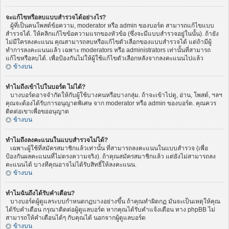
จะแก้ไขหรือลบแบบสำรวจได้อย่างไร?
ผู้ที่เป็นคนโพสต์ข้อความ, moderator หรือ admin ของบอร์ด สามารถแก้ไขแบบ
สำรวจได้. ให้คลิกแก้ไขข้อความแรกของหัวข้อ (ซึ่งจะมีแบบสำรวจอยู่ในนั้น). ถ้ายัง
ไม่มีใครลงคะแนน คุณสามารถลบหรือแก้ไขตัวเลือกของแบบสำรวจได้ แต่ถ้ามีผู้
ทำการลงคะแนนแล้ว เฉพาะ moderators หรือ administrators เท่านั้นที่สามารถ
แก้ไขหรือลบได้. เพื่อป้องกันไม่ให้ผู้ใช้แก้ไขตัวเลือกหลังจากลงคะแนนไปแล้ว
ข้างบน
ทำไมถึงเข้าไปในบอร์ด ไม่ได้?
บางบอร์ดอาจจำกัดให้กับผู้ใช้บางคนหรือบางกลุ่ม. ถ้าจะเข้าไปดู, อ่าน, โพสต์, ฯลฯ
คุณจะต้องได้รับการอนุญาตพิเศษ จาก moderator หรือ admin ของบอร์ด. คุณควร
ติดต่อเขาเพื่อขออนุญาต
ข้างบน
ทำไมถึงลงคะแนนในแบบสำรวจไม่ได้?
เฉพาะผู้ใช้ที่สมัครสมาชิกแล้วเท่านั้น ที่สามารถลงคะแนนในแบบสำรวจ (เพื่อ
ป้องกันผลคะแนนที่ไม่ตรงความจริง). ถ้าคุณสมัครสมาชิกแล้ว แต่ยังไม่สามารถลง
คะแนนได้ บางทีคุณอาจไม่ได้รับสิทธิ์ให้ลงคะแนน.
ข้างบน
ทำไมฉันถึงได้รับคำเตือน?
บางบอร์ดผู้ดูแลระบบกำหนดกฏบางอย่างขึ้น ถ้าคุณทำผิดกฏ มันจะเป็นเหตุให้คุณ
ได้รับคำเตือน กรุณาติดต่อผู้ดูแลบอร์ด หากคุณได้รับคำแจ้งเตือน ทาง phpBB ไม่
สามารถให้คำเตือนได้ๆ กับคุณได้ นอกจากผู้ดูแลบอร์ด
ข้างบน