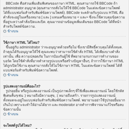
BBCode คือส่วนเพิ่มเติมพิเศษของภาษา HTML. คุณสามารถใช้ BBCode ถ้า
administrator อนุญาต (คุณสามารถสั่งไม่ให้ใช้ BBCode ในแต่ละข้อความโพสต์
ได้ที่แบบฟอร์มสำหรับพิมพ์ข้อความโพสต์). BBCode จะคล้ายกับรูปแบบ HTML คือ
คำสั่งจะอยู่ในเครื่องหมาย [ และ ] แทนเครื่องหมาย < และ> ซึ่งจะใช้ควบคุมข้อความ
ที่อยู่ระหว่างคำสั่งเปิดและปิด. คุณมารถอ่านข้อมูลเพิ่มเติมของ BBCode ได้ที่หน้า
สำหรับโพสต์ข้อความ.
ข้างบน
ใช้ภาษา HTML ได้ไหม?
ขึ้นอยู่กับ administrator ว่าจะอนุญาตด้วยหรือไม่ ซึ่งเขามีสิทธิ์ควบคุมได้ทั้งหมด.
ถ้าคุณได้รับอนุญาตให้ใช้ คุณจะพบว่าสามารถใช้คำสั่ง HTML ได้เพียงบางคำสั่ง
เท่านั้น. เพื่อ ความปลอดภัย ในการป้องกันผู้ใช้ ที่พยายามรบกวนการทำงานของ
บอร์ด โดยใช้คำสั่งที่อาจทำลายรูปแบบหรือสร้างปัญหาอื่นๆ. ถ้าการใช้ภาษา HTML
ได้ถูกเปิดใช้งาน คุณสามารถสั่งให้ไม่ใช้ภาษา HTML ในแต่ละข้อความโพสต์ ได้ที่
แบบฟอร์มสำหรับพิมพ์ข้อความโพสต์.
ข้างบน
รูปแสดงอารมณ์คืออะไร?
รูปรอยยิ้ม หรือรูปแสดงอารมณ์ เป็นรูปภาพเล็กๆ ที่ใช้เพื่อแสดงอารมณ์ โดยใช้รหัส
พิเศษสั้นๆเช่น :) หมายถึงมีความสุข, :( หมายถึงเศร้า. รายการรูปแสดงอารมณ์
ทั้งหมดจะอยู่ในแบบฟอร์มสำหรับพิมพ์ข้อความโพสต์. พยายามอย่าใช้รูปรอยยิ้มมาก
เกินไป เพราะจะทำให้อ่านได้ยาก และ moderator อาจทำการพิจารณาแก้ไขหรือลบ
ข้อความนั้น
ข้างบน
จะโพสต์รูปได้ไหม?