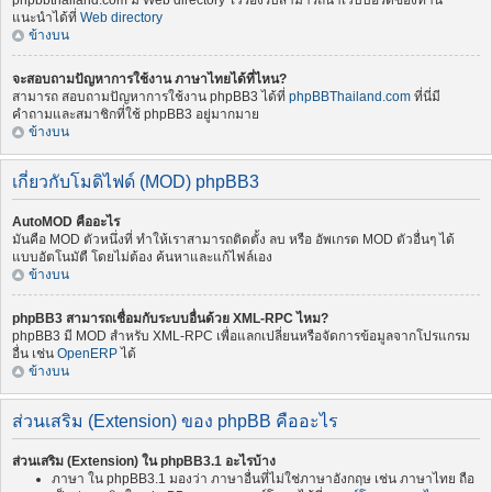
phpbbthailand.com มี Web directory ไว้รองรับสามารถนำเว็บบอร์ดของท่าน
แนะนำได้ที่
Web directory
ข้างบน
จะสอบถามปัญหาการใช้งาน ภาษาไทยได้ที่ไหน?
สามารถ สอบถามปัญหาการใช้งาน phpBB3 ได้ที่
phpBBThailand.com
ที่นี่มี
คำถามและสมาชิกที่ใช้ phpBB3 อยู่มากมาย
ข้างบน
เกี่ยวกับโมดิไฟด์ (MOD) phpBB3
AutoMOD คืออะไร
มันคือ MOD ตัวหนึ่งที่ ทำให้เราสามารถติดตั้ง ลบ หรือ อัพเกรด MOD ตัวอื่นๆ ได้
แบบอัตโนมัตื โดยไม่ต้อง ค้นหาและแก้ไฟล์เอง
ข้างบน
phpBB3 สามารถเชื่อมกับระบบอื่นด้วย XML-RPC ไหม?
phpBB3 มี MOD สำหรับ XML-RPC เพื่อแลกเปลี่ยนหรือจัดการข้อมูลจากโปรแกรม
อื่น เช่น
OpenERP
ได้
ข้างบน
ส่วนเสริม (Extension) ของ phpBB คืออะไร
ส่วนเสริม (Extension) ใน phpBB3.1 อะไรบ้าง
ภาษา ใน phpBB3.1 มองว่า ภาษาอื่นที่ไม่ใช่ภาษาอังกฤษ เช่น ภาษาไทย ถือ