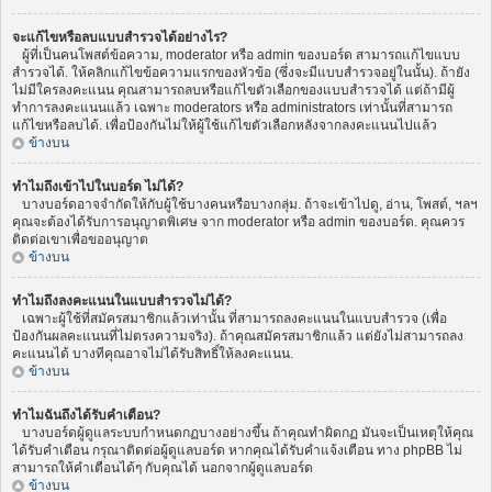
จะแก้ไขหรือลบแบบสำรวจได้อย่างไร?
ผู้ที่เป็นคนโพสต์ข้อความ, moderator หรือ admin ของบอร์ด สามารถแก้ไขแบบ
สำรวจได้. ให้คลิกแก้ไขข้อความแรกของหัวข้อ (ซึ่งจะมีแบบสำรวจอยู่ในนั้น). ถ้ายัง
ไม่มีใครลงคะแนน คุณสามารถลบหรือแก้ไขตัวเลือกของแบบสำรวจได้ แต่ถ้ามีผู้
ทำการลงคะแนนแล้ว เฉพาะ moderators หรือ administrators เท่านั้นที่สามารถ
แก้ไขหรือลบได้. เพื่อป้องกันไม่ให้ผู้ใช้แก้ไขตัวเลือกหลังจากลงคะแนนไปแล้ว
ข้างบน
ทำไมถึงเข้าไปในบอร์ด ไม่ได้?
บางบอร์ดอาจจำกัดให้กับผู้ใช้บางคนหรือบางกลุ่ม. ถ้าจะเข้าไปดู, อ่าน, โพสต์, ฯลฯ
คุณจะต้องได้รับการอนุญาตพิเศษ จาก moderator หรือ admin ของบอร์ด. คุณควร
ติดต่อเขาเพื่อขออนุญาต
ข้างบน
ทำไมถึงลงคะแนนในแบบสำรวจไม่ได้?
เฉพาะผู้ใช้ที่สมัครสมาชิกแล้วเท่านั้น ที่สามารถลงคะแนนในแบบสำรวจ (เพื่อ
ป้องกันผลคะแนนที่ไม่ตรงความจริง). ถ้าคุณสมัครสมาชิกแล้ว แต่ยังไม่สามารถลง
คะแนนได้ บางทีคุณอาจไม่ได้รับสิทธิ์ให้ลงคะแนน.
ข้างบน
ทำไมฉันถึงได้รับคำเตือน?
บางบอร์ดผู้ดูแลระบบกำหนดกฏบางอย่างขึ้น ถ้าคุณทำผิดกฏ มันจะเป็นเหตุให้คุณ
ได้รับคำเตือน กรุณาติดต่อผู้ดูแลบอร์ด หากคุณได้รับคำแจ้งเตือน ทาง phpBB ไม่
สามารถให้คำเตือนได้ๆ กับคุณได้ นอกจากผู้ดูแลบอร์ด
ข้างบน