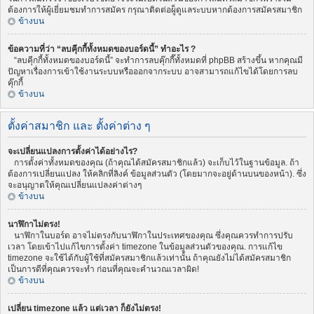
ต้องการให้ผู้เยี่ยมชมทำการสมัคร กรุณาติดต่อผู็ดูแลระบบหากต้องการสมัครสมาชิก
ข้างบน
ข้อความที่ว่า “ลบคุีกกี้ทั้งหมดของบอร์ดนี้” ทำอะไร ?
“ลบคุีกกี้ทั้งหมดของบอร์ดนี้” จะทำการลบคุ๊กกี๊ทั้งหมดที่ phpBB สร้างขึ้น หากคุณมี
ปัญหาเรื่องการเข้าใช้งานระบบหรือออกจากระบบ อาจสามารถแก้ไขได้โดยการลบ
คุ๊กกี้
ข้างบน
ตั้งค่าสมาชิก และ ตั้งค่าต่าง ๆ
จะเปลี่ยนแปลงการตั้งค่าได้อย่างไร?
การตั้งค่าทั้งหมดของคุณ (ถ้าคุณได้สมัครสมาชิกแล้ว) จะเก็บไว้ในฐานข้อมูล. ถ้า
ต้องการเปลี่ยนแปลง ให้คลิกที่ลิงค์ ข้อมูลส่วนตัว (โดยมากจะอยู่ด้านบนของหน้า). ซึ่ง
จะอนุญาตให้คุณเปลี่ยนแปลงค่าต่างๆ
ข้างบน
นาฬิกาไม่ตรง!
นาฬิกาในบอร์ด อาจไม่ตรงกับนาฬิกาในประเทศของคุณ ซึ่งคุณควรทำการปรับ
เวลา โดยเข้าไปแก้ไขการตั้งค่า timezone ในข้อมูลส่วนตัวของคุณ. การแก้ไข
timezone จะใช้ได้กับผู้ใช้ที่สมัครสมาชิกแล้วเท่านั้น ถ้าคุณยังไม่ได้สมัครสมาชิก
เป็นการดีที่คุณควรจะทำ ก่อนที่คุณจะคำนวณเวลาผิด!
ข้างบน
เปลี่ยน timezone แล้ว แต่เวลา ก็ยังไม่ตรง!