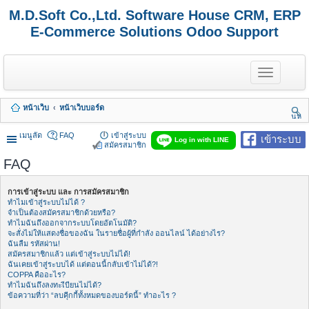
M.D.Soft Co.,Ltd. Software House CRM, ERP
E-Commerce Solutions Odoo Support
T
o
g
g
หน้าเว็บ
หน้าเว็บบอร์ด
l
นห
e
า
n
เมนูลัด
FAQ
เข้าสู่ระบบ
เข้าระบบ
Log in with LINE
a
สมัครสมาชิก
v
FAQ
i
g
a
การเข้าสู่ระบบ และ การสมัครสมาชิก
t
ทำไมเข้าสู่ระบบไม่ได้ ?
i
จำเป็นต้องสมัครสมาชิกด้วยหรือ?
o
ทำไมฉันถึงออกจากระบบโดยอัตโนมัติ?
n
จะสั่งไม่ให้แสดงชื่อของฉัน ในรายชื่อผู้ที่กำลัง ออนไลน์ ได้อย่างไร?
ฉันลืม รหัสผ่าน!
สมัครสมาชิกแล้ว แต่เข้าสู่ระบบไม่ได้!
ฉันเคยเข้าสู่ระบบได้ แต่ตอนนี้กลับเข้าไม่ได้?!
COPPA คืออะไร?
ทำไมฉันถึงลงทะเีบียนไม่ได้?
ข้อความที่ว่า “ลบคุีกกี้ทั้งหมดของบอร์ดนี้” ทำอะไร ?