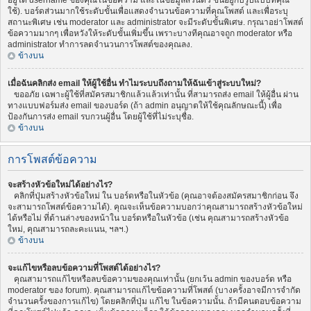
อยู่ใต้ username ของคุณในข้อความ และในข้อมูลส่วนตัว ขึ้นอยู่กับรูปแบบที่คุณ
ใช้). บอร์ดส่วนมากใช้ระดับขั้นเพื่อแสดงจำนวนข้อความที่คุณโพสต์ และเพื่อระบุ
สถานะพิเศษ เช่น moderator และ administrator จะมีระดับขั้นพิเศษ. กรุณาอย่าโพสต์
ข้อความมากๆ เพื่อหวังให้ระดับขั้นเพิ่มขึ้น เพราะบางทีคุณอาจถูก moderator หรือ
administrator ทำการลดจำนวนการโพสต์ของคุณลง.
ข้างบน
เมื่อฉันคลิกส่ง email ให้ผู้ใช้อื่น ทำไมระบบถึงถามให้ฉันเข้าสู่ระบบใหม่?
ขออภัย เฉพาะผู้ใช้ที่สมัครสมาชิกแล้วแล้วเท่านั้น ที่สามารถส่ง email ให้ผู้อื่น ผ่าน
ทางแบบฟอร์มส่ง email ของบอร์ด (ถ้า admin อนุญาตให้ใช้คุณลักษณะนี้) เพื่อ
ป้องกันการส่ง email รบกวนผู้อื่น โดยผู้ใช้ที่ไม่ระบุชื่อ.
ข้างบน
การโพสต์ข้อความ
จะสร้างหัวข้อใหม่ได้อย่างไร?
คลิกที่ปุ่มสร้างหัวข้อใหม่ ใน บอร์ดหรือในหัวข้อ (คุณอาจต้องสมัครสมาชิกก่อน จึง
จะสามารถโพสต์ข้อความได้). คุณจะเห็นข้อความบอกว่าคุณสามารถสร้างหัวข้อใหม่
ได้หรือไม่ ที่ด้านล่างของหน้าใน บอร์ดหรือในหัวข้อ (เช่น คุณสามารถสร้างหัวข้อ
ใหม่, คุณสามารถละคะแนน, ฯลฯ.)
ข้างบน
จะแก้ไขหรือลบข้อความที่โพสต์ได้อย่างไร?
คุณสามารถแก้ไขหรือลบข้อความของคุณเท่านั้น (ยกเว้น admin ของบอร์ด หรือ
moderator ของ forum). คุณสามารถแก้ไขข้อความที่โพสต์ (บางครั้งอาจมีการจำกัด
จำนวนครั้งของการแก้ไข) โดยคลิกที่ปุ่ม แก้ไข ในข้อความนั้น. ถ้ามีคนตอบข้อความ