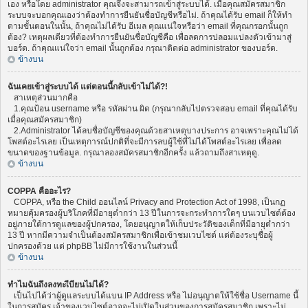
เอง หรือโดย administrator คุณจึงจะสามารถเข้าสู่ระบบได้. เมื่อคุณสมัครสมาชิก
ระบบจะบอกคุณเองว่าต้องทำการยืนยันชื่อบัญชีหรือไม่. ถ้าคุณได้รับ email ก็ให้ทำ
ตามขั้นตอนในนั้น, ถ้าคุณไม่ได้รับ อีเมล คุณแน่ใจหรือว่า email ที่คุณกรอกนั้นถูก
ต้อง? เหตุผลเดียวที่ต้องทำการยืนยันชื่อบัญชีคือ เพื่อลดการปลอมแปลงตัวเข้ามาสู่
บอร์ด. ถ้าคุณแน่ใจว่า email นั้นถูกต้อง กรุณาติดต่อ administrator ของบอร์ด.
ข้างบน
ฉันเคยเข้าสู่ระบบได้ แต่ตอนนี้กลับเข้าไม่ได้?!
สาเหตุส่วนมากคือ
1.คุณป้อน username หรือ รหัสผ่าน ผิด (กรุณากลับไปตรวจสอบ email ที่คุณได้รับ
เมื่อคุณสมัครสมาชิก)
2.Administrator ได้ลบชื่อบัญชีของคุณด้วยสาเหตุบางประการ อาจเพราะคุณไม่ได้
โพสต์อะไรเลย เป็นเหตุการณ์ปกติที่จะมีการลบผู้ใช้ที่ไม่ได้โพสต์อะไรเลย เพื่อลด
ขนาดของฐานข้อมูล. กรุณาลองสมัครสมาชิกอีกครั้ง แล้วถามถึงสาเหตุดู.
ข้างบน
COPPA คืออะไร?
COPPA, หรือ the Child ออนไลน์ Privacy and Protection Act of 1998, เป็นกฏ
หมายคุ้มครองผู้บริโภคที่มีอายุต่ำกว่า 13 ปีในการจะกระทำการใดๆ บนเวบไซต์ต้อง
อยู่ภายใต้การดูแลของผู้ปกครอง, โดยอนุญาตให้เก็บประวัติของเด็กที่มีอายุต่ำกว่า
13 ปี หากมีความจำเป็นต้องสมัครสมาชิกเพื่อเข้าชมเวบไซต์ แต่ต้องระบุชื่อผู้
ปกครองด้วย แต่ phpBB ไม่มีการใช้งานในส่วนนี้
ข้างบน
ทำไมฉันถึงลงทะเีบียนไม่ได้?
เป็นไปได้ว่าผู้ดูแลระบบได้แบน IP Address หรือ ไม่อนุญาตให้ใช้ชื่อ Username นี้
ในการสมัคร เจ้าของเวบไซต์อาจจะไม่เปิดในส่วนของการสมัครสมาชิก เพราะไม่