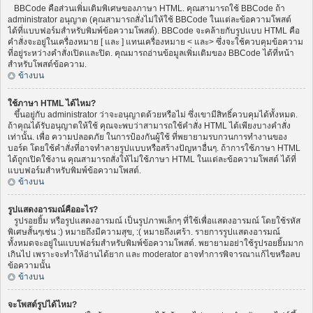
BBCode คือส่วนเพิ่มเติมพิเศษของภาษา HTML. คุณสามารถใช้ BBCode ถ้า
administrator อนุญาต (คุณสามารถสั่งไม่ให้ใช้ BBCode ในแต่ละข้อความโพสต์
ได้ที่แบบฟอร์มสำหรับพิมพ์ข้อความโพสต์). BBCode จะคล้ายกับรูปแบบ HTML คือ
คำสั่งจะอยู่ในเครื่องหมาย [ และ ] แทนเครื่องหมาย < และ> ซึ่งจะใช้ควบคุมข้อความ
ที่อยู่ระหว่างคำสั่งเปิดและปิด. คุณมารถอ่านข้อมูลเพิ่มเติมของ BBCode ได้ที่หน้า
สำหรับโพสต์ข้อความ.
ข้างบน
ใช้ภาษา HTML ได้ไหม?
ขึ้นอยู่กับ administrator ว่าจะอนุญาตด้วยหรือไม่ ซึ่งเขามีสิทธิ์ควบคุมได้ทั้งหมด.
ถ้าคุณได้รับอนุญาตให้ใช้ คุณจะพบว่าสามารถใช้คำสั่ง HTML ได้เพียงบางคำสั่ง
เท่านั้น. เพื่อ ความปลอดภัย ในการป้องกันผู้ใช้ ที่พยายามรบกวนการทำงานของ
บอร์ด โดยใช้คำสั่งที่อาจทำลายรูปแบบหรือสร้างปัญหาอื่นๆ. ถ้าการใช้ภาษา HTML
ได้ถูกเปิดใช้งาน คุณสามารถสั่งให้ไม่ใช้ภาษา HTML ในแต่ละข้อความโพสต์ ได้ที่
แบบฟอร์มสำหรับพิมพ์ข้อความโพสต์.
ข้างบน
รูปแสดงอารมณ์คืออะไร?
รูปรอยยิ้ม หรือรูปแสดงอารมณ์ เป็นรูปภาพเล็กๆ ที่ใช้เพื่อแสดงอารมณ์ โดยใช้รหัส
พิเศษสั้นๆเช่น :) หมายถึงมีความสุข, :( หมายถึงเศร้า. รายการรูปแสดงอารมณ์
ทั้งหมดจะอยู่ในแบบฟอร์มสำหรับพิมพ์ข้อความโพสต์. พยายามอย่าใช้รูปรอยยิ้มมาก
เกินไป เพราะจะทำให้อ่านได้ยาก และ moderator อาจทำการพิจารณาแก้ไขหรือลบ
ข้อความนั้น
ข้างบน
จะโพสต์รูปได้ไหม?