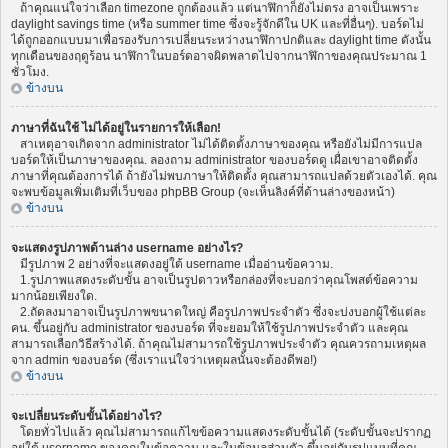
ถ้าคุณแน่ใจว่าเลือก timezone ถูกต้องแล้ว แต่นาฬิกาก็ยังไม่ตรง อาจเป็นเพราะ
daylight savings time (หรือ summer time ซึ่งจะรู้จักดีใน UK และที่อื่นๆ). บอร์ดไม่
ได้ถูกออกแบบมาเพื่อรองรับการเปลี่ยนระหว่างนาฬิกาปกติและ daylight time ดังนั้น
ทุกเดือนของฤดูร้อน นาฬิกาในบอร์ดอาจผิดพลาดไปจากนาฬิกาของคุณประมาณ 1
ชั่วโมง.
ข้างบน
ภาษาที่ฉันใช้ ไม่ได้อยู่ในรายการให้เลือก!
สาเหตุอาจเกิดจาก administrator ไม่ได้ติดตั้งภาษาของคุณ หรือยังไม่มีการแปล
บอร์ดให้เป็นภาษาของคุณ. ลองถาม administrator ของบอร์ดดู เผื่อเขาอาจติดตั้ง
ภาษาที่คุณต้องการได้ ถ้ายังไม่พบภาษาให้ติดตั้ง คุณสามารถแปลด้วยตัวเองได้. คุณ
จะพบข้อมูลเพิ่มเติมที่เว็บของ phpBB Group (จะเห็นลิงค์ที่ด้านล่างของหน้า)
ข้างบน
จะแสดงรูปภาพด้านล่าง username อย่างไร?
มีรูปภาพ 2 อย่างที่จะแสดงอยู่ใต้ username เมื่ออ่านข้อความ.
1.รูปภาพแสดงระดับขั้น อาจเป็นรูปดาวหรือกล่องที่จะบอกว่าคุณโพสต์ข้อความ
มากน้อยเพียงใด.
2.ถัดลงมาอาจเป็นรูปภาพขนาดใหญ่ คือรูปภาพประจำตัว ซึ่งจะบ่งบอกผู้ใช้แต่ละ
คน. ขึ้นอยู่กับ administrator ของบอร์ด ที่จะยอมให้ใช้รูปภาพประจำตัว และคุณ
สามารถเลือกวิธีสร้างได้. ถ้าคุณไม่สามารถใช้รูปภาพประจำตัว คุณควรถามเหตุผล
จาก admin ของบอร์ด (ซึ่งเราแน่ใจว่าเหตุผลนั้นจะต้องดีพอ!)
ข้างบน
จะเปลี่ยนระดับขั้นได้อย่างไร?
โดยทั่วไปแล้ว คุณไม่สามารถแก้ไขข้อความแสดงระดับขั้นได้ (ระดับขั้นจะปรากฏ