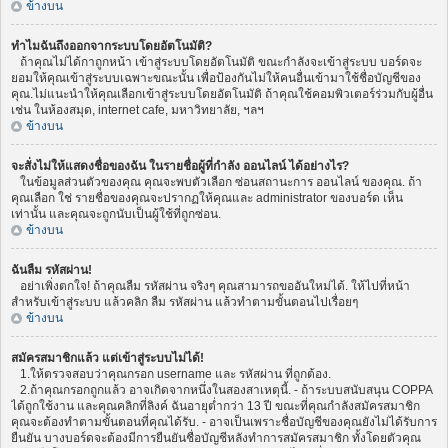
ข้างบน
ทำไมฉันถึงออกจากระบบโดยอัตโนมัติ?
ถ้าคุณไม่ได้กาถูกหน้า เข้าสู่ระบบโดยอัตโนมัติ ขณะกำลังจะเข้าสู่ระบบ บอร์ดจะ
ยอมให้คุณเข้าสู่ระบบเฉพาะขณะนั้น เพื่อป้องกันไม่ให้คนอื่นเข้ามาใช้ชื่อบัญชีของ
คุณ.ไม่แนะนำให้คุณเลือกเข้าสู่ระบบโดยอัตโนมัติ ถ้าคุณใช้คอมพิวเตอร์ร่วมกับผู้อื่น
เช่น ในห้องสมุด, internet cafe, มหาวิทยาลัย, ฯลฯ
ข้างบน
จะสั่งไม่ให้แสดงชื่อของฉัน ในรายชื่อผู้ที่กำลัง ออนไลน์ ได้อย่างไร?
ในข้อมูลส่วนตัวของคุณ คุณจะพบตัวเลือก ซ่อนสถานะการ ออนไลน์ ของคุณ. ถ้า
คุณเลือก ใช่ รายชื่อของคุณจะปรากฏให้คุณและ administrator ของบอร์ด เห็น
เท่านั้น และคุณจะถูกนับเป็นผู้ใช้ที่ถูกซ่อน.
ข้างบน
ฉันลืม รหัสผ่าน!
อย่าเพิ่งตกใจ! ถ้าคุณลืม รหัสผ่าน จริงๆ คุณสามารถขออันใหม่ได้. ให้ไปที่หน้า
สำหรับเข้าสู่ระบบ แล้วคลิก ลืม รหัสผ่าน แล้วทำตามขั้นตอนไปเรื่อยๆ
ข้างบน
สมัครสมาชิกแล้ว แต่เข้าสู่ระบบไม่ได้!
1.ให้ตรวจสอบว่าคุณกรอก username และ รหัสผ่าน ที่ถูกต้อง.
2.ถ้าคุณกรอกถูกแล้ว อาจเกิดจากหนึ่งในสองสาเหตุนี้. - ถ้าระบบสนับสนุน COPPA
ได้ถูกใช้งาน และคุณคลิกที่ลิงค์ ฉันอายุต่ำกว่า 13 ปี ขณะที่คุณกำลังสมัครสมาชิก
คุณจะต้องทำตามขั้นตอนที่คุณได้รับ. - อาจเป็นเพราะชื่อบัญชีของคุณยังไม่ได้รับการ
ยืนยัน บางบอร์ดจะต้องมีการยืนยันชื่อบัญชีหลังทำการสมัครสมาชิก ทั้งโดยตัวคุณ