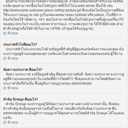
คุณสามารถแสดงรูปในข้อความของคุณได้. ถ้าคุณไม่พบกล่องสำหรับแนบไฟล์ขึ้น
บอร์ด คุณสามารถเชื่อมโยงไปยังรูปภาพที่เก็บไว้บน web server อื่นๆได้ เช่น
http://www.some-unknown-place.net/my-picture.gif ซึ่งจะต้องไม่เป็นรูปภาพที่ต้อง
ใช้ระบบการอนุญาต เช่น รูปในกล่องจดหมายของ hotmail หรือ yahoo, เว็บที่มีการ
ป้องกันโดยใช้ รหัสผ่าน, ฯลฯ. คุณไม่สามารถเชื่อมโยงไปยังรูปภาพที่อยู่บนเครื่อง PC
ของคุณ (ยกเว้นว่าจะเป็น server สาธารณะ). การแสดงรูปภาพ ให้ใช้ BBCode ด้วย
คำสั่ง [img] หรือใช้คำสั่งในภาษา HTML (ถ้าคุณได้รับอนุญาต).
ข้างบน
ประกาศทั่วไปคืออะไร?
ประกาศทั่วไปจะประกอบไปด้วยข้อมูลที่สำคัญที่ผู้ดูแลบอร์ดต้องการจะบอกคุณ มัน
จะปรากฏอยู่ด้านบนสุดของทุก บอร์ดและในส่วนของแป้นควบคุมของแต่ละผู้ใช้งาน
ข้างบน
ข้อความประกาศ คืออะไร?
ข้อความประกาศ จะมีข้อมูลสำคัญ ที่คุณควรอ่านทันที. ข้อความประกาศ จะปรากฏ
อยู่ที่ด้านบนของทุกหน้าใน บอร์ดที่มีการโพสต์ไว้. ซึ่งคุณจะสามารถโพสต์ข้อความ
ประกาศได้หรือไม่นั้น ขึ้นอยู่กับการอนุญาตของ administrator.
ข้างบน
หัวข้อ ปักหมุด คืออะไร?
หัวข้อ ปักหมุด จะปรากฏอยู่ใต้ข้อความประกาศ เฉพาะหน้าแรกเท่านั้น. ซึ่งค่อน
ข้างสำคัญ ดังนั้นคุณควรอ่านเมื่อมีโอกาส. เช่นเดียวกันกับข้อความประกาศ คือ
administrator จะเป็นผู้ทำการอนุญาตให้คุณสามารถโพสต์หัวข้อ ปักหมุด ได้ในแต่ละ
บอร์ด.
ข้างบน