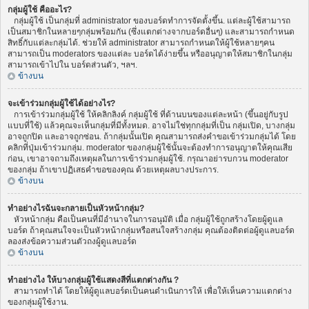
กลุ่มผู้ใช้ คืออะไร?
กลุ่มผู้ใช้ เป็นกลุ่มที่ administrator ของบอร์ดทำการจัดตั้งขึ้น. แต่ละผู้ใช้สามารถ
เป็นสมาชิกในหลายๆกลุ่มพร้อมกัน (ซึ่งแตกต่างจากบอร์ดอื่นๆ) และสามารถกำหนด
สิทธิ์กับแต่ละกลุ่มได้. ช่วยให้ administrator สามารถกำหนดให้ผู้ใช้หลายๆคน
สามารถเป็น moderators ของแต่ละ บอร์ดได้ง่ายขึ้น หรืออนุญาตให้สมาชิกในกลุ่ม
สามารถเข้าไปใน บอร์ดส่วนตัว, ฯลฯ.
ข้างบน
จะเข้าร่วมกลุ่มผู้ใช้ได้อย่างไร?
การเข้าร่วมกลุ่มผู้ใช้ ให้คลิกลิงค์ กลุ่มผู้ใช้ ที่ด้านบนของแต่ละหน้า (ขึ้นอยู่กับรูป
แบบที่ใช้) แล้วคุณจะเห็นกลุ่มที่มีทั้งหมด. อาจไม่ใช่ทุกกลุ่มที่เป็น กลุ่มเปิด, บางกลุ่ม
อาจถูกปิด และอาจถูกซ่อน. ถ้ากลุ่มนั้นเปิด คุณสามารถส่งคำขอเข้าร่วมกลุ่มได้ โดย
คลิกที่ปุ่มเข้าร่วมกลุ่ม. moderator ของกลุ่มผู้ใช้นั้นจะต้องทำการอนุญาตให้คุณเสีย
ก่อน, เขาอาจถามถึงเหตุผลในการเข้าร่วมกลุ่มผู้ใช้. กรุณาอย่ารบกวน moderator
ของกลุ่ม ถ้าเขาปฏิเสธคำขอของคุณ ด้วยเหตุผลบางประการ.
ข้างบน
ทำอย่างไรฉันจะกลายเป็นหัวหน้ากลุ่ม?
หัวหน้ากลุ่ม คือเป็นคนที่มีอำนาจในการอนุมัติ เมื่อ กลุ่มผู้ใช้ถูกสร้างโดยผู้ดูแล
บอร์ด ถ้าคุณสนใจจะเป็นหัวหน้ากลุ่มหรือสนใจสร้างกลุ่ม คุณต้องติดต่อผู้ดูแลบอร์ด
ลองส่งข้อความส่วนตัวถงผู้ดูแลบอร์ด
ข้างบน
ทำอย่างไง ให้บางกลุ่มผู้ใช้แสดงสีที่แตกต่างกัน ?
สามารถทำได้ โดยให้ผู้ดูแลบอร์ดเป็นคนดำเนินการให้ เพื่อให้เห็นความแตกต่าง
ของกลุ่มผู้ใช้งาน.